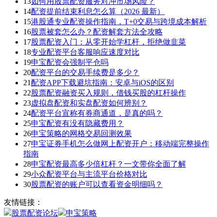
13
如何用股票配资服务对冲市场风险？
14
配资提前结束利息怎么算（2026 最新）
15
港股通专业配资操作指南，T+0交易与跨境成本解析
16
股票被套怎么办？配资解套方法全攻略
17
股票配资入门：从零开始学杠杆，拒绝做韭菜
18
专业配资平台客服响应速度对比
19
申宝配资会强制平仓吗
20
配资平台的交易手续费是多少？
21
配资APP下载避坑指南：安卓与iOS的区别
22
股票配资融资买入规则，借钱买股的杠杆操作
23
虚拟盘配资和实盘配资如何辨别？
24
配资平台宣称有券商通道，是真的吗？
25
申宝配资有没有隐藏费用？
26
申宝策略的网格交易回测效果
27
申宝证券手机怎么做网上配资开户：移动端完整操作
指南
28
申宝配资最高多少倍杠杆？一文带你全面了解
29
小众配资平台与主流平台价格对比
30
股票配资的账户可以查看资金明细吗？
友情链接：
股票配资论坛
申宝策略