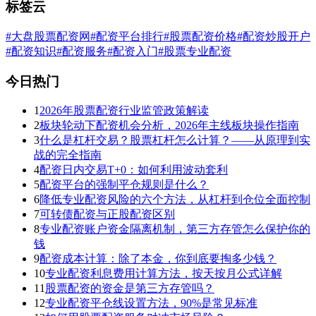
标签云
#大盘股票配资网
#配资平台排行
#股票配资价格
#配资炒股开户
#配资知识
#配资服务
#配资入门
#股票专业配资
今日热门
1
2026年股票配资行业监管政策解读
2
板块轮动下配资机会分析，2026年主线板块操作指南
3
什么是杠杆交易？股票杠杆怎么计算？——从原理到实
战的完全指南
4
配资日内交易T+0：如何利用波动套利
5
配资平台的强制平仓规则是什么？
6
降低专业配资风险的六个方法，从杠杆到仓位全面控制
7
可转债配资与正股配资区别
8
专业配资账户资金隔离机制，第三方存管怎么保护你的
钱
9
配资成本计算：除了本金，你到底要掏多少钱？
10
专业配资利息费用计算方法，按天按月公式详解
11
股票配资的资金是第三方存管吗？
12
专业配资平仓线设置方法，90%是常见标准