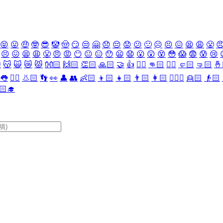
😝
😛
🤑
🤓
😎
🤡
🤠
😏
😒
🤗
😞
😔
😟
😕
🙁
☹️
😣
😖
😫
😩
😤

😣
😖
😫
😩
😤
😠
😡
😶
😐
😑
😯
😦
😧
😮
😲
😵
😳
😱
😨
😰
😢

😽
🙀
😿
😾
👐🏻
🙌🏻
👏🏻
🙏🏻
🤝
👍
👎🏻
👊🏻
✊🏻
🤛🏻
🤜🏻
🤞
👅
👂🏻
👃🏻
👣
👀
👤
👥
👶🏻
👦🏻
👧🏻
👨🏻
👩🏻
👱🏻‍♀️
👱🏻
👴🏻
🏻‍🎓