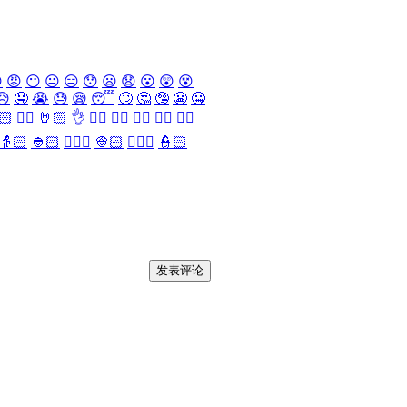

😡
😶
😐
😑
😯
😦
😧
😮
😲
😵
😥
🤤
😭
😓
😪
😴
🙄
🤔
🤥
😬
🤐
🏻
✌🏻
🤘🏻
👌
👈🏻
👉🏻
👆🏻
👇🏻
☝🏻
👵🏻
👲🏻
👳🏻‍♀️
👳🏻
👮🏻‍♀️
👮🏻