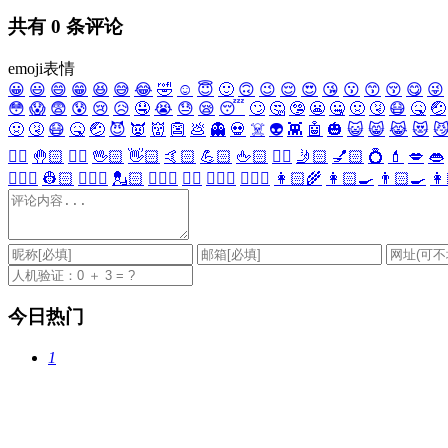
共有
0
条评论
emoji表情
😀
😃
😄
😁
😆
😅
😂
🤣
☺️
😇
🙂
🙃
😉
😌
😍
😘
😗
😙
😚
😋
😜
😳
😱
😨
😰
😢
😥
🤤
😭
😓
😪
😴
🙄
🤔
🤥
😬
🤐
🤢
🤧
😷
🤒
🤕
🤢
🤧
😷
🤒
🤕
😈
👿
👹
👺
💩
👻
💀
☠️
👽
👾
🤖
🎃
😺
😸
😹
😻

✋🏻
🤚🏻
🖐🏻
🖖🏻
👋🏻
🤙🏻
💪🏻
🖕🏻
✍🏻
🤳🏻
💅🏻
💍
💄
💋
👄
👷🏻‍♀️
👷🏻
💂🏻‍♀️
💂🏻
🕵🏻‍♀️
🕵🏻
👩🏻‍⚕️
👨🏻‍⚕️
👩🏻‍🌾
👩🏻‍🍳
👨🏻‍🍳
👩
今日热门
1