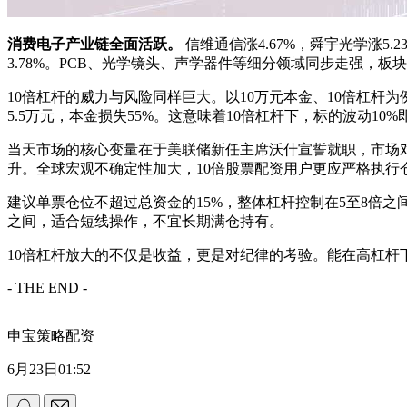
消费电子产业链全面活跃。
信维通信涨4.67%，舜宇光学涨5.2
3.78%。PCB、光学镜头、声学器件等细分领域同步走强，板
10倍杠杆的威力与风险同样巨大。以10万元本金、10倍杠杆为例
5.5万元，本金损失55%。这意味着10倍杠杆下，标的波动1
当天市场的核心变量在于美联储新任主席沃什宣誓就职，市场
升。全球宏观不确定性加大，10倍股票配资用户更应严格执行
建议单票仓位不超过总资金的15%，整体杠杆控制在5至8倍
之间，适合短线操作，不宜长期满仓持有。
10倍杠杆放大的不仅是收益，更是对纪律的考验。能在高杠
- THE END -
申宝策略配资
6月23日01:52