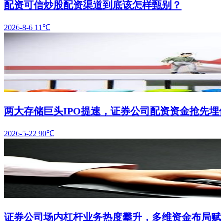
配资可信炒股配资渠道到底该怎样甄别？
2026-8-6
11℃
两大存储巨头IPO提速，证券公司配资资金抢先
2026-5-22
90℃
证券公司场内杠杆业务热度攀升，多维资金布局赋