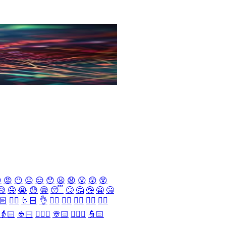

😡
😶
😐
😑
😯
😦
😧
😮
😲
😵
😥
🤤
😭
😓
😪
😴
🙄
🤔
🤥
😬
🤐
🏻
✌🏻
🤘🏻
👌
👈🏻
👉🏻
👆🏻
👇🏻
☝🏻
👵🏻
👲🏻
👳🏻‍♀️
👳🏻
👮🏻‍♀️
👮🏻