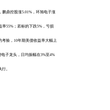
%，鹏鼎控股涨5.01%，环旭电子涨
益率55%；若标的下跌5%，亏损
考验，10年期美债收益率大幅上
电子龙头，日均振幅在3%至4%
执行。