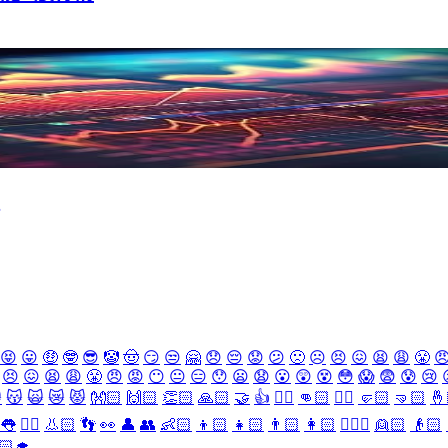
😝
😛
🤑
🤓
😎
🤡
🤠
😏
😒
🤗
😞
😔
😟
😕
🙁
☹️
😣
😖
😫
😩
😤

😣
😖
😫
😩
😤
😠
😡
😶
😐
😑
😯
😦
😧
😮
😲
😵
😳
😱
😨
😰
😢

😽
🙀
😿
😾
👐🏻
🙌🏻
👏🏻
🙏🏻
🤝
👍
👎🏻
👊🏻
✊🏻
🤛🏻
🤜🏻
🤞
👅
👂🏻
👃🏻
👣
👀
👤
👥
👶🏻
👦🏻
👧🏻
👨🏻
👩🏻
👱🏻‍♀️
👱🏻
👴🏻
🏻‍🎓