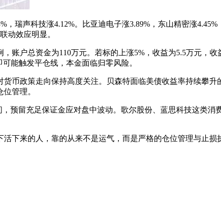
3%，瑞声科技涨4.12%。比亚迪电子涨3.89%，东山精密涨4.45
块联动效应明显。
，账户总资金为110万元。若标的上涨5%，收益为5.5万元，收
0%即可能触发平仓线，本金面临归零风险。
对货币政策走向保持高度关注。贝森特面临美债收益率持续攀升的
仓位管理。
之间，预留充足保证金应对盘中波动。歌尔股份、蓝思科技这类消费
杆下活下来的人，靠的从来不是运气，而是严格的仓位管理与止损