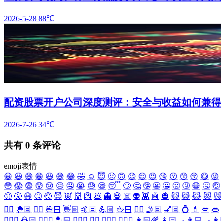
2026-5-28
88℃
配资股票开户公司深度测评：安全与收益如何兼得
2026-7-26
34℃
共有
0
条评论
emoji表情
😀
😃
😄
😁
😆
😅
😂
🤣
☺️
😇
🙂
🙃
😉
😌
😍
😘
😗
😙
😚
😋
😜
😳
😱
😨
😰
😢
😥
🤤
😭
😓
😪
😴
🙄
🤔
🤥
😬
🤐
🤢
🤧
😷
🤒
🤕
🤢
🤧
😷
🤒
🤕
😈
👿
👹
👺
💩
👻
💀
☠️
👽
👾
🤖
🎃
😺
😸
😹
😻

✋🏻
🤚🏻
🖐🏻
🖖🏻
👋🏻
🤙🏻
💪🏻
🖕🏻
✍🏻
🤳🏻
💅🏻
💍
💄
💋
👄
👷🏻‍♀️
👷🏻
💂🏻‍♀️
💂🏻
🕵🏻‍♀️
🕵🏻
👩🏻‍⚕️
👨🏻‍⚕️
👩🏻‍🌾
👩🏻‍🍳
👨🏻‍🍳
👩