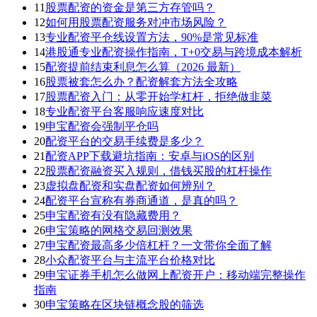
11
股票配资的资金是第三方存管吗？
12
如何用股票配资服务对冲市场风险？
13
专业配资平仓线设置方法，90%是常见标准
14
港股通专业配资操作指南，T+0交易与跨境成本解析
15
配资提前结束利息怎么算（2026 最新）
16
股票被套怎么办？配资解套方法全攻略
17
股票配资入门：从零开始学杠杆，拒绝做韭菜
18
专业配资平台客服响应速度对比
19
申宝配资会强制平仓吗
20
配资平台的交易手续费是多少？
21
配资APP下载避坑指南：安卓与iOS的区别
22
股票配资融资买入规则，借钱买股的杠杆操作
23
虚拟盘配资和实盘配资如何辨别？
24
配资平台宣称有券商通道，是真的吗？
25
申宝配资有没有隐藏费用？
26
申宝策略的网格交易回测效果
27
申宝配资最高多少倍杠杆？一文带你全面了解
28
小众配资平台与主流平台价格对比
29
申宝证券手机怎么做网上配资开户：移动端完整操作
指南
30
申宝策略在区块链概念股的筛选