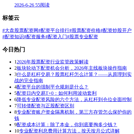
2026-6-26
55阅读
标签云
#大盘股票配资网
#配资平台排行
#股票配资价格
#配资炒股开户
#配资知识
#配资服务
#配资入门
#股票专业配资
今日热门
1
2026年股票配资行业监管政策解读
2
板块轮动下配资机会分析，2026年主线板块操作指南
3
什么是杠杆交易？股票杠杆怎么计算？——从原理到实
战的完全指南
4
配资平台的强制平仓规则是什么？
5
配资日内交易T+0：如何利用波动套利
6
降低专业配资风险的六个方法，从杠杆到仓位全面控制
7
可转债配资与正股配资区别
8
专业配资账户资金隔离机制，第三方存管怎么保护你的
钱
9
配资成本计算：除了本金，你到底要掏多少钱？
10
专业配资利息费用计算方法，按天按月公式详解