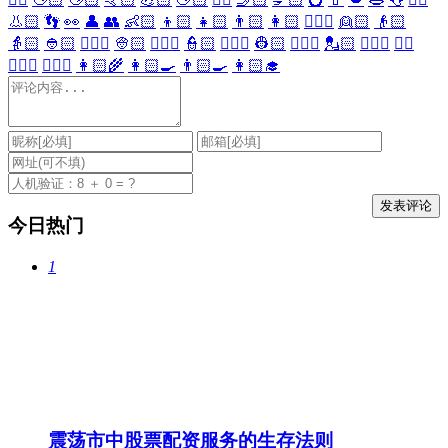
👃🏻
👣
👀
👤
👥
👶🏻
👦🏻
👧🏻
👨🏻
👩🏻
👱🏻‍♀️
👱🏻
👴🏻
👵🏻
👲🏻
👳🏻‍♀️
👳🏻
👮🏻‍♀️
👮🏻
👷🏻‍♀️
👷🏻
💂🏻‍♀️
💂🏻
🕵🏻‍♀️
🕵🏻
👩🏻‍⚕️
👨🏻‍⚕️
👩🏻‍🌾
👩🏻‍🍳
👨🏻‍🍳
👩🏻‍🎓
今日热门
1
震荡市中股票配资服务的生存法则