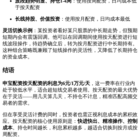
波段趋势明显、持仓1-4周
：使用按周配资，日均成本低
于按天配资
长线持股、价值投资
：使用按月配资，日均成本最低
灵活切换示例
：某投资者看好某只股票的中长期走势，但预期
短期内会有震荡回调。他可以在回调期间使用按天配资进行短
线波段操作，待趋势确立后，转为按月配资进行中长期持有。
这种组合策略既兼顾了短线操作的灵活性，又降低了长期持仓
的资金成本。
结语
申宝配资按天配资的利息为6元/1万元/天
，这一费率在行业内
处于较低水平，适合超短线交易者使用。按天配资的最大优势
在于灵活——用几天算几天，不持仓不计息，精准匹配高频交
易者的需求。
但在享受灵活计费的同时，投资者也需正视利息成本的累积效
应。按天配资的核心使用原则是：
快进快出、精准操作、控制
成本
。持仓时间越长，利息累积越多，越适合切换到按月或按
周配资。