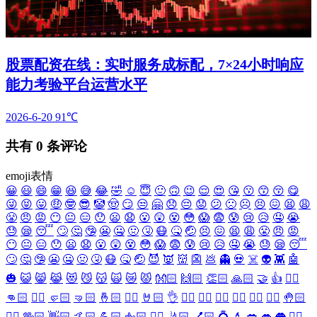
股票配资在线：实时服务成标配，7×24小时响应
能力考验平台运营水平
2026-6-20
91℃
共有
0
条评论
emoji表情
😀
😃
😄
😁
😆
😅
😂
🤣
☺️
😇
🙂
🙃
😉
😌
😍
😘
😗
😙
😚
😋
😜
😝
😛
🤑
🤓
😎
🤡
🤠
😏
😒
🤗
😞
😔
😟
😕
🙁
☹️
😣
😖
😫
😩
😤
😠
😡
😶
😐
😑
😯
😦
😧
😮
😲
😵
😳
😱
😨
😰
😢
😥
🤤
😭
😓
😪
😴
🙄
🤔
🤥
😬
🤐
🤢
🤧
😷
🤒
🤕
😣
😖
😫
😩
😤
😠
😡
😶
😐
😑
😯
😦
😧
😮
😲
😵
😳
😱
😨
😰
😢
😥
🤤
😭
😓
😪
😴
🙄
🤔
🤥
😬
🤐
🤢
🤧
😷
🤒
🤕
😈
👿
👹
👺
💩
👻
💀
☠️
👽
👾
🤖
🎃
😺
😸
😹
😻
😼
😽
🙀
😿
😾
👐🏻
🙌🏻
👏🏻
🙏🏻
🤝
👍
👎🏻
👊🏻
✊🏻
🤛🏻
🤜🏻
🤞🏻
✌🏻
🤘🏻
👌
👈🏻
👉🏻
👆🏻
👇🏻
☝🏻
✋🏻
🤚🏻
🖐🏻
🖖🏻
👋🏻
🤙🏻
💪🏻
🖕🏻
✍🏻
🤳🏻
💅🏻
💍
💄
💋
👄
👅
👂🏻