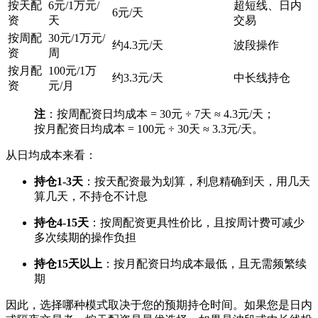
按天配
6元/1万元/
超短线、日内
6元/天
资
天
交易
按周配
30元/1万元/
约4.3元/天
波段操作
资
周
按月配
100元/1万
约3.3元/天
中长线持仓
资
元/月
注
：按周配资日均成本 = 30元 ÷ 7天 ≈ 4.3元/天；
按月配资日均成本 = 100元 ÷ 30天 ≈ 3.3元/天。
从日均成本来看：
持仓1-3天
：按天配资最为划算，利息精确到天，用几天
算几天，不持仓不计息
持仓4-15天
：按周配资更具性价比，且按周计费可减少
多次续期的操作负担
持仓15天以上
：按月配资日均成本最低，且无需频繁续
期
因此，选择哪种模式取决于您的预期持仓时间。如果您是日内