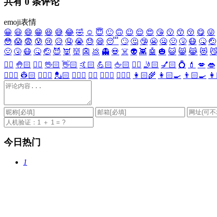
共有
0
条评论
emoji表情
😀
😃
😄
😁
😆
😅
😂
🤣
☺️
😇
🙂
🙃
😉
😌
😍
😘
😗
😙
😚
😋
😜
😳
😱
😨
😰
😢
😥
🤤
😭
😓
😪
😴
🙄
🤔
🤥
😬
🤐
🤢
🤧
😷
🤒
🤕
🤢
🤧
😷
🤒
🤕
😈
👿
👹
👺
💩
👻
💀
☠️
👽
👾
🤖
🎃
😺
😸
😹
😻

✋🏻
🤚🏻
🖐🏻
🖖🏻
👋🏻
🤙🏻
💪🏻
🖕🏻
✍🏻
🤳🏻
💅🏻
💍
💄
💋
👄
👷🏻‍♀️
👷🏻
💂🏻‍♀️
💂🏻
🕵🏻‍♀️
🕵🏻
👩🏻‍⚕️
👨🏻‍⚕️
👩🏻‍🌾
👩🏻‍🍳
👨🏻‍🍳
👩
今日热门
1