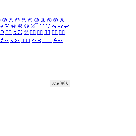

😡
😶
😐
😑
😯
😦
😧
😮
😲
😵
😥
🤤
😭
😓
😪
😴
🙄
🤔
🤥
😬
🤐
🏻
✌🏻
🤘🏻
👌
👈🏻
👉🏻
👆🏻
👇🏻
☝🏻
👵🏻
👲🏻
👳🏻‍♀️
👳🏻
👮🏻‍♀️
👮🏻