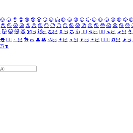
😝
😛
🤑
🤓
😎
🤡
🤠
😏
😒
🤗
😞
😔
😟
😕
🙁
☹️
😣
😖
😫
😩
😤

😣
😖
😫
😩
😤
😠
😡
😶
😐
😑
😯
😦
😧
😮
😲
😵
😳
😱
😨
😰
😢

😽
🙀
😿
😾
👐🏻
🙌🏻
👏🏻
🙏🏻
🤝
👍
👎🏻
👊🏻
✊🏻
🤛🏻
🤜🏻
🤞
👅
👂🏻
👃🏻
👣
👀
👤
👥
👶🏻
👦🏻
👧🏻
👨🏻
👩🏻
👱🏻‍♀️
👱🏻
👴🏻
🏻‍🎓