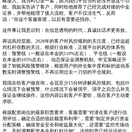
略接入。我当时心里一紧，因为我们平台当时还没开放这个功
能。我如实告诉了客户，同时给他推荐了已经完成对接的中金
证券，并帮他梳理了接入流程。客户不仅没生气，反而
说："你这个客服靠谱，以后有需要还找你。"
这件事让我意识到：在信息透明的时代，真诚比话术更有效。
再说风控层面。2026年的客户对风控规则的关注度，已经远超
对杠杆倍数的关注。根据行业标准，正规平台的风控体系包
括：预警线（一般设在本金的110%左右）、平仓线（一般设
在本金的105%左右）、动态保证金调整机制。申宝策略还升
级了智能风险预警模块，根据用户的持仓集中度和标的波动系
数实时调整预警线，不再沿用过去一刀切的平仓规则。
我现在给客户做咨询，会花至少15分钟讲解风控规则。包括什
么情况下会被预警、什么情况下会被强平、强平之后怎么补充
保证金继续操作。这些内容以前客户不爱听，现在客户主动要
求听。
根据配资岗位的最新职责要求，客服需要"对潜在客户进行信
用评估，确定合适的借款额度和利率"，需要"制定并执行资金
分配策略，确保资金安全和收益最大化"，还需要"监控市场动
态，及时调整配资本金和杠杆比例"。这些职责已经远远超出