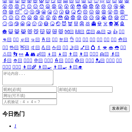
😜
😝
😛
🤑
🤓
😎
🤡
🤠
😏
😒
🤗
😞
😔
😟
😕
🙁
☹️
😣
😖
😫
😩
😤
😠
😡
😶
😐
😑
😯
😦
😧
😮
😲
😵
😳
😱
😨
😰
😢
😥
🤤
😭
😓
😪
😴
🙄
🤔
🤥
😬
🤐
🤢
🤧
😷
🤒
🤕
😣
😖
😫
😩
😤
😠
😡
😶
😐
😑
😯
😦
😧
😮
😲
😵
😳
😱
😨
😰
😢
😥
🤤
😭
😓
😪
😴
🙄
🤔
🤥
😬
🤐
🤢
🤧
😷
🤒
🤕
😈
👿
👹
👺
💩
👻
💀
☠️
👽
👾
🤖
🎃
😺
😸
😹
😻
😼
😽
🙀
😿
😾
👐🏻
🙌🏻
👏🏻
🙏🏻
🤝
👍
👎🏻
👊🏻
✊🏻
🤛🏻
🤜🏻
🤞🏻
✌🏻
🤘🏻
👌
👈🏻
👉🏻
👆🏻
👇🏻
☝🏻
✋🏻
🤚🏻
🖐🏻
🖖🏻
👋🏻
🤙🏻
💪🏻
🖕🏻
✍🏻
🤳🏻
💅🏻
💍
💄
💋
👄
👅
👂🏻
👃🏻
👣
👀
👤
👥
👶🏻
👦🏻
👧🏻
👨🏻
👩🏻
👱🏻‍♀️
👱🏻
👴🏻
👵🏻
👲🏻
👳🏻‍♀️
👳🏻
👮🏻‍♀️
👮🏻
👷🏻‍♀️
👷🏻
💂🏻‍♀️
💂🏻
🕵🏻‍♀️
🕵🏻
👩🏻‍⚕️
👨🏻‍⚕️
👩🏻‍🌾
👩🏻‍🍳
👨🏻‍🍳
👩🏻‍🎓
今日热门
1