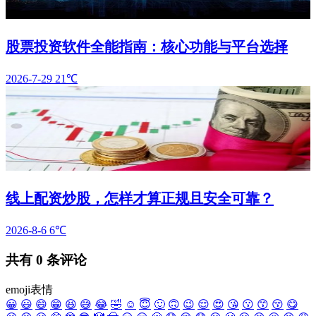
股票投资软件全能指南：核心功能与平台选择
2026-7-29
21℃
线上配资炒股，怎样才算正规且安全可靠？
2026-8-6
6℃
共有
0
条评论
emoji表情
😀
😃
😄
😁
😆
😅
😂
🤣
☺️
😇
🙂
🙃
😉
😌
😍
😘
😗
😙
😚
😋