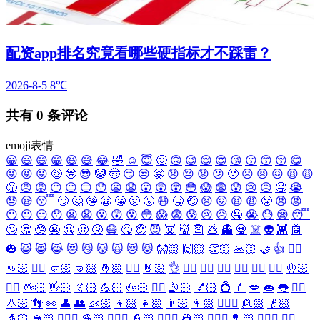
配资app排名究竟看哪些硬指标才不踩雷？
2026-8-5
8℃
共有
0
条评论
emoji表情
😀
😃
😄
😁
😆
😅
😂
🤣
☺️
😇
🙂
🙃
😉
😌
😍
😘
😗
😙
😚
😋
😜
😝
😛
🤑
🤓
😎
🤡
🤠
😏
😒
🤗
😞
😔
😟
😕
🙁
☹️
😣
😖
😫
😩
😤
😠
😡
😶
😐
😑
😯
😦
😧
😮
😲
😵
😳
😱
😨
😰
😢
😥
🤤
😭
😓
😪
😴
🙄
🤔
🤥
😬
🤐
🤢
🤧
😷
🤒
🤕
😣
😖
😫
😩
😤
😠
😡
😶
😐
😑
😯
😦
😧
😮
😲
😵
😳
😱
😨
😰
😢
😥
🤤
😭
😓
😪
😴
🙄
🤔
🤥
😬
🤐
🤢
🤧
😷
🤒
🤕
😈
👿
👹
👺
💩
👻
💀
☠️
👽
👾
🤖
🎃
😺
😸
😹
😻
😼
😽
🙀
😿
😾
👐🏻
🙌🏻
👏🏻
🙏🏻
🤝
👍
👎🏻
👊🏻
✊🏻
🤛🏻
🤜🏻
🤞🏻
✌🏻
🤘🏻
👌
👈🏻
👉🏻
👆🏻
👇🏻
☝🏻
✋🏻
🤚🏻
🖐🏻
🖖🏻
👋🏻
🤙🏻
💪🏻
🖕🏻
✍🏻
🤳🏻
💅🏻
💍
💄
💋
👄
👅
👂🏻
👃🏻
👣
👀
👤
👥
👶🏻
👦🏻
👧🏻
👨🏻
👩🏻
👱🏻‍♀️
👱🏻
👴🏻
👵🏻
👲🏻
👳🏻‍♀️
👳🏻
👮🏻‍♀️
👮🏻
👷🏻‍♀️
👷🏻
💂🏻‍♀️
💂🏻
🕵🏻‍♀️
🕵🏻