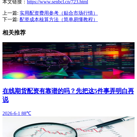
本文链接：
https://www.senbcl.cn/723.html
上一篇:
实用配资费用参考（贴合市场行情）
下一篇:
配资成本核算方法（简单易懂教程）
相关推荐
在线期货配资有靠谱的吗？先把这5件事弄明白再
说
2026-6-1
88℃