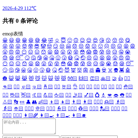
2026-4-29
112℃
共有
0
条评论
emoji表情
😀
😃
😄
😁
😆
😅
😂
🤣
☺️
😇
🙂
🙃
😉
😌
😍
😘
😗
😙
😚
😋
😜
😝
😛
🤑
🤓
😎
🤡
🤠
😏
😒
🤗
😞
😔
😟
😕
🙁
☹️
😣
😖
😫
😩
😤
😠
😡
😶
😐
😑
😯
😦
😧
😮
😲
😵
😳
😱
😨
😰
😢
😥
🤤
😭
😓
😪
😴
🙄
🤔
🤥
😬
🤐
🤢
🤧
😷
🤒
🤕
😣
😖
😫
😩
😤
😠
😡
😶
😐
😑
😯
😦
😧
😮
😲
😵
😳
😱
😨
😰
😢
😥
🤤
😭
😓
😪
😴
🙄
🤔
🤥
😬
🤐
🤢
🤧
😷
🤒
🤕
😈
👿
👹
👺
💩
👻
💀
☠️
👽
👾
🤖
🎃
😺
😸
😹
😻
😼
😽
🙀
😿
😾
👐🏻
🙌🏻
👏🏻
🙏🏻
🤝
👍
👎🏻
👊🏻
✊🏻
🤛🏻
🤜🏻
🤞🏻
✌🏻
🤘🏻
👌
👈🏻
👉🏻
👆🏻
👇🏻
☝🏻
✋🏻
🤚🏻
🖐🏻
🖖🏻
👋🏻
🤙🏻
💪🏻
🖕🏻
✍🏻
🤳🏻
💅🏻
💍
💄
💋
👄
👅
👂🏻
👃🏻
👣
👀
👤
👥
👶🏻
👦🏻
👧🏻
👨🏻
👩🏻
👱🏻‍♀️
👱🏻
👴🏻
👵🏻
👲🏻
👳🏻‍♀️
👳🏻
👮🏻‍♀️
👮🏻
👷🏻‍♀️
👷🏻
💂🏻‍♀️
💂🏻
🕵🏻‍♀️
🕵🏻
👩🏻‍⚕️
👨🏻‍⚕️
👩🏻‍🌾
👩🏻‍🍳
👨🏻‍🍳
👩🏻‍🎓