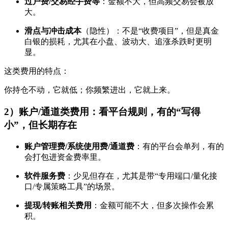
过户费/交易经手费等
：金额不大，但高频交易会被放
大。
滑点与冲击成本
（隐性）：不是“收费项目”，但是真金
白银的损耗，尤其在小盘、波动大、追涨杀跌时更明
显。
这类费用的特点：
你持仓不动，它就低；你频繁进出，它就上来。
2）账户/通道类费用：看平台规则，有的“写得
小”，但长期存在
账户管理费/系统使用费/通道费
：有的平台会单列，有的
会打包进资金费率里。
软件服务费
：少见但存在，尤其是带“专用端口/量化接
口/专属策略工具”的场景。
提现/转账相关费用
：金额可能不大，但多次操作会累
积。