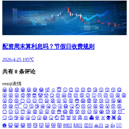
配资周末算利息吗？节假日收费规则
2026-4-25
195℃
共有
0
条评论
emoji表情
😀
😃
😄
😁
😆
😅
😂
🤣
☺️
😇
🙂
🙃
😉
😌
😍
😘
😗
😙
😚
😋
😜
😝
😛
🤑
🤓
😎
🤡
🤠
😏
😒
🤗
😞
😔
😟
😕
🙁
☹️
😣
😖
😫
😩
😤
😠
😡
😶
😐
😑
😯
😦
😧
😮
😲
😵
😳
😱
😨
😰
😢
😥
🤤
😭
😓
😪
😴
🙄
🤔
🤥
😬
🤐
🤢
🤧
😷
🤒
🤕
😣
😖
😫
😩
😤
😠
😡
😶
😐
😑
😯
😦
😧
😮
😲
😵
😳
😱
😨
😰
😢
😥
🤤
😭
😓
😪
😴
🙄
🤔
🤥
😬
🤐
🤢
🤧
😷
🤒
🤕
😈
👿
👹
👺
💩
👻
💀
☠️
👽
👾
🤖
🎃
😺
😸
😹
😻
😼
😽
🙀
😿
😾
👐🏻
🙌🏻
👏🏻
🙏🏻
🤝
👍
👎🏻