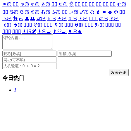
👊🏻
✊🏻
🤛🏻
🤜🏻
🤞🏻
✌🏻
🤘🏻
👌
👈🏻
👉🏻
👆🏻
👇🏻
☝🏻
✋🏻
🤚🏻
🖐🏻
🖖🏻
👋🏻
🤙🏻
💪🏻
🖕🏻
✍🏻
🤳🏻
💅🏻
💍
💄
💋
👄
👅
👂🏻
👃🏻
👣
👀
👤
👥
👶🏻
👦🏻
👧🏻
👨🏻
👩🏻
👱🏻‍♀️
👱🏻
👴🏻
👵🏻
👲🏻
👳🏻‍♀️
👳🏻
👮🏻‍♀️
👮🏻
👷🏻‍♀️
👷🏻
💂🏻‍♀️
💂🏻
🕵🏻‍♀️
🕵🏻
👩🏻‍⚕️
👨🏻‍⚕️
👩🏻‍🌾
👩🏻‍🍳
👨🏻‍🍳
👩🏻‍🎓
今日热门
1