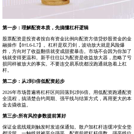
第一步：理解配资本质，先搞懂杠杆逻辑
股票配资是投资者按自有资金比例向配资方借贷炒股资金的金
融操作【8†L6-L7】。杠杆是双刃剑，波动放大就是风险爆
炸，方向对了收益翻倍就变成甜蜜暴击。市场不会因为你加了
钱就变得更温和。新手往往以为配资是收益放大器，忽略了亏
损同样被放大的事实。不要连交易系统都没跑通就急着上杠
杆。
第二步：从2到3倍低配资起步
2026年市场普遍将杠杆区间回落到2到6倍。用低配资跑通配资
全流程，搞清楚合约周期、强平线与结算方式，再用更大的本
金去撬收益。
第三步:所有风控参数提前算好
保证金底线规则触发时发追保通知。散户加杠杆连缓冲安全垫
都没留，一触线就被平台强平。配资前把杠杆倍数、强平线位