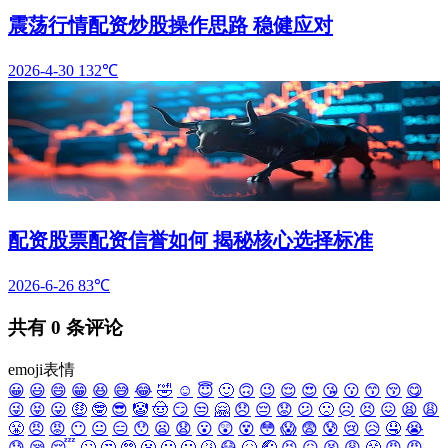
震荡行情配资炒股操作思路 稳健应对
2026-4-30
132℃
配资股票配资信誉如何 揭秘核心选择标准
2026-6-26
83℃
共有
0
条评论
emoji表情
😀
😃
😄
😁
😆
😅
😂
🤣
☺️
😇
🙂
🙃
😉
😌
😍
😘
😗
😙
😚
😋
😜
😝
😛
🤑
🤓
😎
🤡
🤠
😏
😒
🤗
😞
😔
😟
😕
🙁
☹️
😣
😖
😫
😩
😤
😠
😡
😶
😐
😑
😯
😦
😧
😮
😲
😵
😳
😱
😨
😰
😢
😥
🤤
😭
😓
😪
😴
🙄
🤔
🤥
😬
🤐
🤢
🤧
😷
🤒
🤕
😣
😖
😫
😩
😤
😠
😡