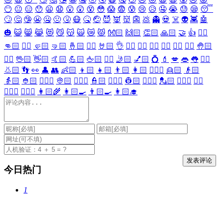
😶
😐
😑
😯
😦
😧
😮
😲
😵
😳
😱
😨
😰
😢
😥
🤤
😭
😓
😪
😴
🙄
🤔
🤥
😬
🤐
🤢
🤧
😷
🤒
🤕
😈
👿
👹
👺
💩
👻
💀
☠️
👽
👾
🤖
🎃
😺
😸
😹
😻
😼
😽
🙀
😿
😾
👐🏻
🙌🏻
👏🏻
🙏🏻
🤝
👍
👎🏻
👊🏻
✊🏻
🤛🏻
🤜🏻
🤞🏻
✌🏻
🤘🏻
👌
👈🏻
👉🏻
👆🏻
👇🏻
☝🏻
✋🏻
🤚🏻
🖐🏻
🖖🏻
👋🏻
🤙🏻
💪🏻
🖕🏻
✍🏻
🤳🏻
💅🏻
💍
💄
💋
👄
👅
👂🏻
👃🏻
👣
👀
👤
👥
👶🏻
👦🏻
👧🏻
👨🏻
👩🏻
👱🏻‍♀️
👱🏻
👴🏻
👵🏻
👲🏻
👳🏻‍♀️
👳🏻
👮🏻‍♀️
👮🏻
👷🏻‍♀️
👷🏻
💂🏻‍♀️
💂🏻
🕵🏻‍♀️
🕵🏻
👩🏻‍⚕️
👨🏻‍⚕️
👩🏻‍🌾
👩🏻‍🍳
👨🏻‍🍳
👩🏻‍🎓
今日热门
1