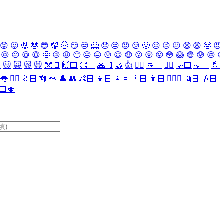
😝
😛
🤑
🤓
😎
🤡
🤠
😏
😒
🤗
😞
😔
😟
😕
🙁
☹️
😣
😖
😫
😩
😤

😣
😖
😫
😩
😤
😠
😡
😶
😐
😑
😯
😦
😧
😮
😲
😵
😳
😱
😨
😰
😢

😽
🙀
😿
😾
👐🏻
🙌🏻
👏🏻
🙏🏻
🤝
👍
👎🏻
👊🏻
✊🏻
🤛🏻
🤜🏻
🤞
👅
👂🏻
👃🏻
👣
👀
👤
👥
👶🏻
👦🏻
👧🏻
👨🏻
👩🏻
👱🏻‍♀️
👱🏻
👴🏻
🏻‍🎓