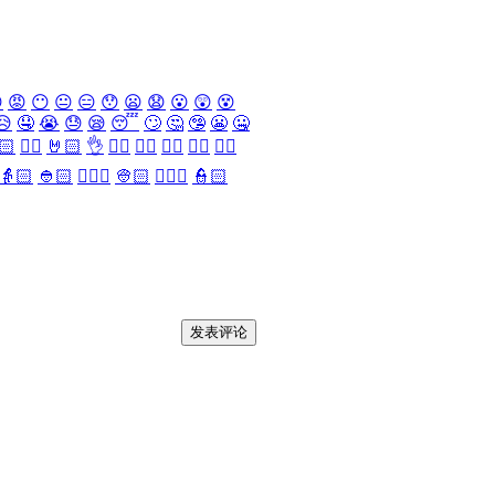

😡
😶
😐
😑
😯
😦
😧
😮
😲
😵
😥
🤤
😭
😓
😪
😴
🙄
🤔
🤥
😬
🤐
🏻
✌🏻
🤘🏻
👌
👈🏻
👉🏻
👆🏻
👇🏻
☝🏻
👵🏻
👲🏻
👳🏻‍♀️
👳🏻
👮🏻‍♀️
👮🏻