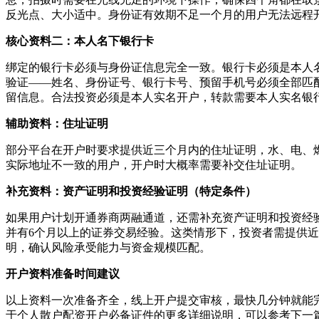
反光点、大小适中。身份证有效期不足一个月的用户无法远程
核心资料二：本人名下银行卡
绑定的银行卡必须与身份证信息完全一致。银行卡必须是本人
验证——姓名、身份证号、银行卡号、预留手机号必须全部匹
留信息。合法投资必须是本人实名开户，转款需要本人实名银
辅助资料：住址证明
部分平台在开户时要求提供近三个月内的住址证明，水、电、
实际地址不一致的用户，开户时大概率需要补交住址证明。
补充资料：资产证明和投资经验证明（特定条件）
如果用户计划开通券商两融通道，还需补充资产证明和投资经验
并有6个月以上的证券交易经验。这类情形下，投资者需提供
明，确认风险承受能力与资金规模匹配。
开户资料准备时间建议
以上资料一次准备齐全，线上开户提交审核，最快几分钟就能
于个人散户配资开户必备证件的更多详细说明，可以参考下一