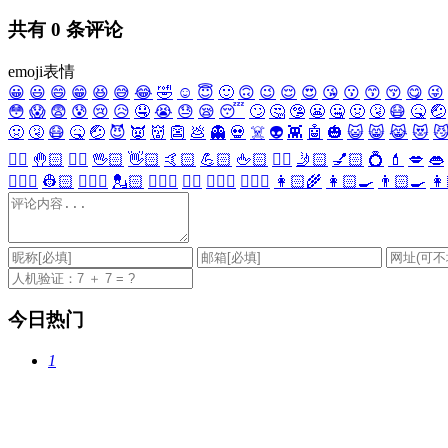
共有
0
条评论
emoji表情
😀
😃
😄
😁
😆
😅
😂
🤣
☺️
😇
🙂
🙃
😉
😌
😍
😘
😗
😙
😚
😋
😜
😳
😱
😨
😰
😢
😥
🤤
😭
😓
😪
😴
🙄
🤔
🤥
😬
🤐
🤢
🤧
😷
🤒
🤕
🤢
🤧
😷
🤒
🤕
😈
👿
👹
👺
💩
👻
💀
☠️
👽
👾
🤖
🎃
😺
😸
😹
😻

✋🏻
🤚🏻
🖐🏻
🖖🏻
👋🏻
🤙🏻
💪🏻
🖕🏻
✍🏻
🤳🏻
💅🏻
💍
💄
💋
👄
👷🏻‍♀️
👷🏻
💂🏻‍♀️
💂🏻
🕵🏻‍♀️
🕵🏻
👩🏻‍⚕️
👨🏻‍⚕️
👩🏻‍🌾
👩🏻‍🍳
👨🏻‍🍳
👩
今日热门
1