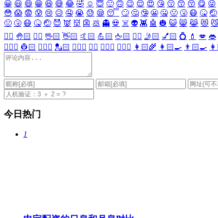
😀
😃
😄
😁
😆
😅
😂
🤣
☺️
😇
🙂
🙃
😉
😌
😍
😘
😗
😙
😚
😋
😜
😳
😱
😨
😰
😢
😥
🤤
😭
😓
😪
😴
🙄
🤔
🤥
😬
🤐
🤢
🤧
😷
🤒
🤕
🤢
🤧
😷
🤒
🤕
😈
👿
👹
👺
💩
👻
💀
☠️
👽
👾
🤖
🎃
😺
😸
😹
😻

✋🏻
🤚🏻
🖐🏻
🖖🏻
👋🏻
🤙🏻
💪🏻
🖕🏻
✍🏻
🤳🏻
💅🏻
💍
💄
💋
👄
👷🏻‍♀️
👷🏻
💂🏻‍♀️
💂🏻
🕵🏻‍♀️
🕵🏻
👩🏻‍⚕️
👨🏻‍⚕️
👩🏻‍🌾
👩🏻‍🍳
👨🏻‍🍳
👩
今日热门
1