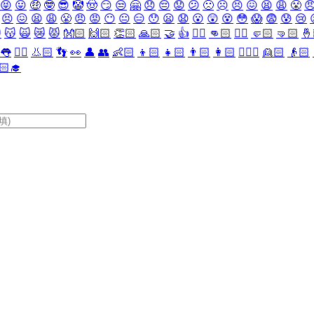
😝
😛
🤑
🤓
😎
🤡
🤠
😏
😒
🤗
😞
😔
😟
😕
🙁
☹️
😣
😖
😫
😩
😤

😣
😖
😫
😩
😤
😠
😡
😶
😐
😑
😯
😦
😧
😮
😲
😵
😳
😱
😨
😰
😢

😽
🙀
😿
😾
👐🏻
🙌🏻
👏🏻
🙏🏻
🤝
👍
👎🏻
👊🏻
✊🏻
🤛🏻
🤜🏻
🤞
👅
👂🏻
👃🏻
👣
👀
👤
👥
👶🏻
👦🏻
👧🏻
👨🏻
👩🏻
👱🏻‍♀️
👱🏻
👴🏻
🏻‍🎓