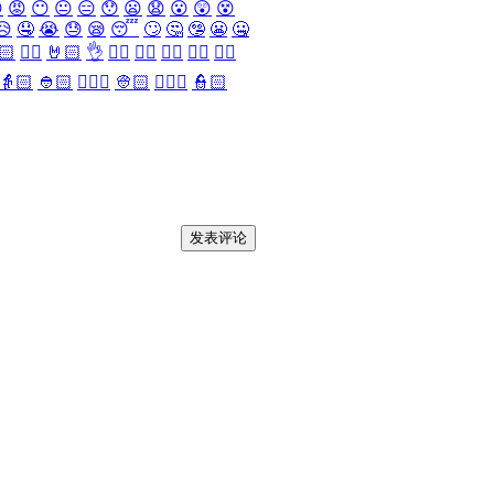

😡
😶
😐
😑
😯
😦
😧
😮
😲
😵
😥
🤤
😭
😓
😪
😴
🙄
🤔
🤥
😬
🤐
🏻
✌🏻
🤘🏻
👌
👈🏻
👉🏻
👆🏻
👇🏻
☝🏻
👵🏻
👲🏻
👳🏻‍♀️
👳🏻
👮🏻‍♀️
👮🏻