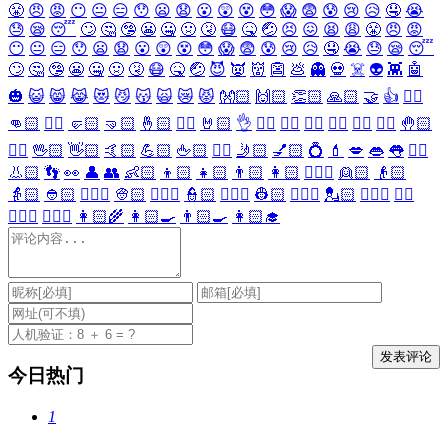
😤
😠
😡
😶
😐
😑
😯
😦
😧
😮
😲
😵
😳
😱
😨
😰
😢
😥
🤤
😭
😓
😪
😴
🙄
🤔
🤥
😬
🤐
🤢
🤧
😷
🤒
🤕
😣
😖
😫
😩
😤
😠
😡
😶
😐
😑
😯
😦
😧
😮
😲
😵
😳
😱
😨
😰
😢
😥
🤤
😭
😓
😪
😴
🙄
🤔
🤥
😬
🤐
🤢
🤧
😷
🤒
🤕
😈
👿
👹
👺
💩
👻
💀
☠️
👽
👾
🤖
🎃
😺
😸
😹
😻
😼
😽
🙀
😿
😾
👐🏻
🙌🏻
👏🏻
🙏🏻
🤝
👍
👎🏻
👊🏻
✊🏻
🤛🏻
🤜🏻
🤞🏻
✌🏻
🤘🏻
👌
👈🏻
👉🏻
👆🏻
👇🏻
☝🏻
✋🏻
🤚🏻
🖐🏻
🖖🏻
👋🏻
🤙🏻
💪🏻
🖕🏻
✍🏻
🤳🏻
💅🏻
💍
💄
💋
👄
👅
👂🏻
👃🏻
👣
👀
👤
👥
👶🏻
👦🏻
👧🏻
👨🏻
👩🏻
👱🏻‍♀️
👱🏻
👴🏻
👵🏻
👲🏻
👳🏻‍♀️
👳🏻
👮🏻‍♀️
👮🏻
👷🏻‍♀️
👷🏻
💂🏻‍♀️
💂🏻
🕵🏻‍♀️
🕵🏻
👩🏻‍⚕️
👨🏻‍⚕️
👩🏻‍🌾
👩🏻‍🍳
👨🏻‍🍳
👩🏻‍🎓
今日热门
1