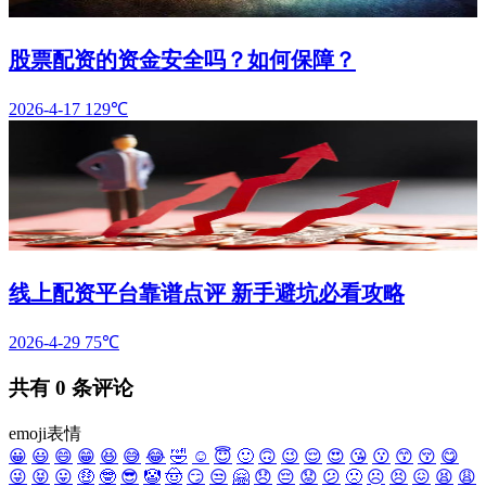
股票配资的资金安全吗？如何保障？
2026-4-17
129℃
线上配资平台靠谱点评 新手避坑必看攻略
2026-4-29
75℃
共有
0
条评论
emoji表情
😀
😃
😄
😁
😆
😅
😂
🤣
☺️
😇
🙂
🙃
😉
😌
😍
😘
😗
😙
😚
😋
😜
😝
😛
🤑
🤓
😎
🤡
🤠
😏
😒
🤗
😞
😔
😟
😕
🙁
☹️
😣
😖
😫
😩