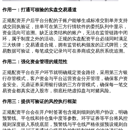
作用一：打通可核验的实盘交易通道
正规配资开户后平台分配的子账户能够生成标准交割单并支持
成交回执验证，挂单可在第三方行情软件的委托队列中显示，
资金流向可追溯。缺乏这类结构的账户，无法在监管链路中闭
环，属于制度之外的活动。正规的实盘配资平台必须同时满足
三大铁律：交易通道合规，拥有监管机构颁发的正式牌照；交
易数据可验证，每笔成交记录均可在券商或交易所系统追溯。
作用二：强化资金管理的规范性
正规配资平台在开户环节就明确规定资金路径，采用第三方银
行存管模式，客户资金与平台运营资金分开管理，确保客户资
金安全。元鼎证券采用银行级的三方存管模式，确保每一笔交
易资金都真实进入股市，彻底杜绝虚拟盘与对赌风险。
作用三：提供可验证的风控执行框架
正规配资平台会在开户时签署包含规则细则的用户协议，明确
预警线、平仓线和持仓集中度等参数。环宇证券等平台将风控
规则深度嵌入系统底层，预警线与平仓线严格依据预设规则自