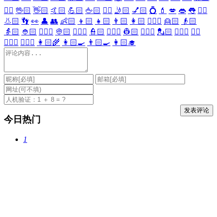
🖐🏻
🖖🏻
👋🏻
🤙🏻
💪🏻
🖕🏻
✍🏻
🤳🏻
💅🏻
💍
💄
💋
👄
👅
👂🏻
👃🏻
👣
👀
👤
👥
👶🏻
👦🏻
👧🏻
👨🏻
👩🏻
👱🏻‍♀️
👱🏻
👴🏻
👵🏻
👲🏻
👳🏻‍♀️
👳🏻
👮🏻‍♀️
👮🏻
👷🏻‍♀️
👷🏻
💂🏻‍♀️
💂🏻
🕵🏻‍♀️
🕵🏻
👩🏻‍⚕️
👨🏻‍⚕️
👩🏻‍🌾
👩🏻‍🍳
👨🏻‍🍳
👩🏻‍🎓
今日热门
1