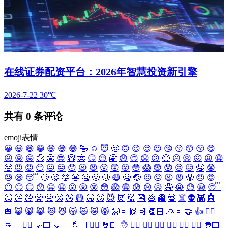
在线证券配资平台：2026年智慧投资新引擎
2026-7-22
30℃
共有
0
条评论
emoji表情
😀
😃
😄
😁
😆
😅
😂
🤣
☺️
😇
🙂
🙃
😉
😌
😍
😘
😗
😙
😚
😋
😜
😝
😛
🤑
🤓
😎
🤡
🤠
😏
😒
🤗
😞
😔
😟
😕
🙁
☹️
😣
😖
😫
😩
😤
😠
😡
😶
😐
😑
😯
😦
😧
😮
😲
😵
😳
😱
😨
😰
😢
😥
🤤
😭
😓
😪
😴
🙄
🤔
🤥
😬
🤐
🤢
🤧
😷
🤒
🤕
😣
😖
😫
😩
😤
😠
😡
😶
😐
😑
😯
😦
😧
😮
😲
😵
😳
😱
😨
😰
😢
😥
🤤
😭
😓
😪
😴
🙄
🤔
🤥
😬
🤐
🤢
🤧
😷
🤒
🤕
😈
👿
👹
👺
💩
👻
💀
☠️
👽
👾
🤖
🎃
😺
😸
😹
😻
😼
😽
🙀
😿
😾
👐🏻
🙌🏻
👏🏻
🙏🏻
🤝
👍
👎🏻
👊🏻
✊🏻
🤛🏻
🤜🏻
🤞🏻
✌🏻
🤘🏻
👌
👈🏻
👉🏻
👆🏻
👇🏻
☝🏻
✋🏻
🤚🏻