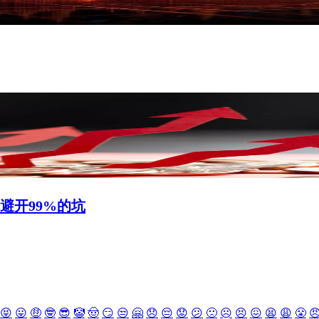
避开99%的坑
😝
😛
🤑
🤓
😎
🤡
🤠
😏
😒
🤗
😞
😔
😟
😕
🙁
☹️
😣
😖
😫
😩
😤
