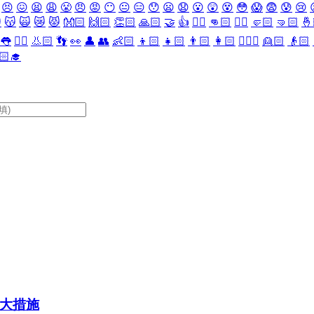
😣
😖
😫
😩
😤
😠
😡
😶
😐
😑
😯
😦
😧
😮
😲
😵
😳
😱
😨
😰
😢

😽
🙀
😿
😾
👐🏻
🙌🏻
👏🏻
🙏🏻
🤝
👍
👎🏻
👊🏻
✊🏻
🤛🏻
🤜🏻
🤞
👅
👂🏻
👃🏻
👣
👀
👤
👥
👶🏻
👦🏻
👧🏻
👨🏻
👩🏻
👱🏻‍♀️
👱🏻
👴🏻
🏻‍🎓
大措施