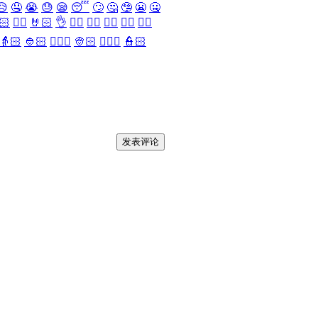
😥
🤤
😭
😓
😪
😴
🙄
🤔
🤥
😬
🤐
🏻
✌🏻
🤘🏻
👌
👈🏻
👉🏻
👆🏻
👇🏻
☝🏻
👵🏻
👲🏻
👳🏻‍♀️
👳🏻
👮🏻‍♀️
👮🏻