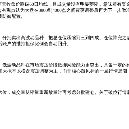
两天收盘价跌破60日均线，且成交量没有明显萎缩，意味着有资
曾有观点认为大盘在3800到4000点之间震荡调整后再为下一步
成防御配置。
。分批卖出高波动品种，把总仓位压缩到三到四成。仓位降完之
后账户的维持担保比例会自动回升。
、低波动品种在市场震荡阶段抵御风险能力更突出，具备一定的
后续大概率以横盘震荡调整为主，而非核心跟风标的一旦行情退潮
术位，成交量从缩量重新放量时再考虑分批建仓。关于破位行情