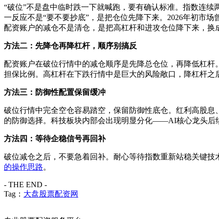
“破位”不是盘中临时跌一下就喊跑，要有确认标准。指数连续
一反应不是“要不要抄底”，是把仓位先降下来。2026年初市场
配资账户的减仓不是清仓，是把高杠杆和进攻仓位降下来，换
方法二：先降仓再降杠杆，顺序别搞反
配资账户在破位行情中的减仓顺序是先降总仓位，再降低杠杆
担保比例。高杠杆在下跌行情中是巨大的风险敞口，降杠杆之
方法三：防御性配置保留缓冲
破位行情中完全空仓容易踏空，保留防御性底仓。红利高股息
的防御选择。科技板块内部会出现明显分化——AI核心龙头
方法四：等待企稳信号再回补
破位减仓之后，不要急着回补。耐心等待指数重新站稳关键技
的操作思路
。
- THE END -
Tag：
大盘股票配资网