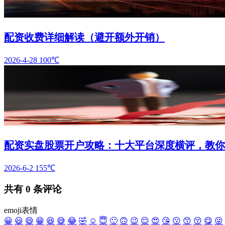
配资收费详细解读（避开额外开销）
2026-4-28
100℃
配资实盘股票开户攻略：十大平台深度横评，教你
2026-6-2
155℃
共有
0
条评论
emoji表情
😀
😃
😄
😁
😆
😅
😂
🤣
☺️
😇
🙂
🙃
😉
😌
😍
😘
😗
😙
😚
😋
😜