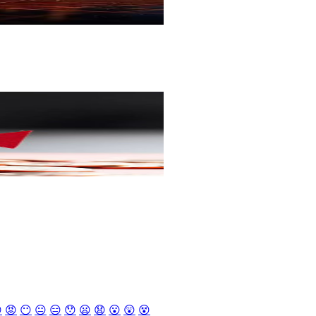

😡
😶
😐
😑
😯
😦
😧
😮
😲
😵