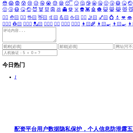
😳
😱
😨
😰
😢
😥
🤤
😭
😓
😪
😴
🙄
🤔
🤥
😬
🤐
🤢
🤧
😷
🤒
🤕
🤢
🤧
😷
🤒
🤕
😈
👿
👹
👺
💩
👻
💀
☠️
👽
👾
🤖
🎃
😺
😸
😹
😻

✋🏻
🤚🏻
🖐🏻
🖖🏻
👋🏻
🤙🏻
💪🏻
🖕🏻
✍🏻
🤳🏻
💅🏻
💍
💄
💋
👄
👷🏻‍♀️
👷🏻
💂🏻‍♀️
💂🏻
🕵🏻‍♀️
🕵🏻
👩🏻‍⚕️
👨🏻‍⚕️
👩🏻‍🌾
👩🏻‍🍳
👨🏻‍🍳
👩
今日热门
1
配资平台用户数据隐私保护，个人信息防泄露五