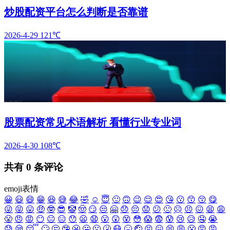
炒股配资平台怎么判断是否靠谱
2026-4-29
121℃
股票配资常见术语解析 看懂行业专业词
2026-4-30
108℃
共有
0
条评论
emoji表情
😀
😃
😄
😁
😆
😅
😂
🤣
☺️
😇
🙂
🙃
😉
😌
😍
😘
😗
😙
😚
😋
😜
😝
😛
🤑
🤓
😎
🤡
🤠
😏
😒
🤗
😞
😔
😟
😕
🙁
☹️
😣
😖
😫
😩
😤
😠
😡
😶
😐
😑
😯
😦
😧
😮
😲
😵
😳
😱
😨
😰
😢
😥
🤤
😭
😓
😪
😴
🙄
🤔
🤥
😬
🤐
🤢
🤧
😷
🤒
🤕
😣
😖
😫
😩
😤
😠
😡