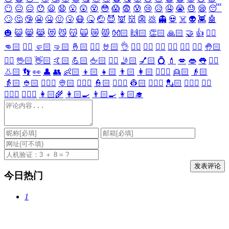
😶
😐
😑
😯
😦
😧
😮
😲
😵
😳
😱
😨
😰
😢
😥
🤤
😭
😓
😪
😴
🙄
🤔
🤥
😬
🤐
🤢
🤧
😷
🤒
🤕
😈
👿
👹
👺
💩
👻
💀
☠️
👽
👾
🤖
🎃
😺
😸
😹
😻
😼
😽
🙀
😿
😾
👐🏻
🙌🏻
👏🏻
🙏🏻
🤝
👍
👎🏻
👊🏻
✊🏻
🤛🏻
🤜🏻
🤞🏻
✌🏻
🤘🏻
👌
👈🏻
👉🏻
👆🏻
👇🏻
☝🏻
✋🏻
🤚🏻
🖐🏻
🖖🏻
👋🏻
🤙🏻
💪🏻
🖕🏻
✍🏻
🤳🏻
💅🏻
💍
💄
💋
👄
👅
👂🏻
👃🏻
👣
👀
👤
👥
👶🏻
👦🏻
👧🏻
👨🏻
👩🏻
👱🏻‍♀️
👱🏻
👴🏻
👵🏻
👲🏻
👳🏻‍♀️
👳🏻
👮🏻‍♀️
👮🏻
👷🏻‍♀️
👷🏻
💂🏻‍♀️
💂🏻
🕵🏻‍♀️
🕵🏻
👩🏻‍⚕️
👨🏻‍⚕️
👩🏻‍🌾
👩🏻‍🍳
👨🏻‍🍳
👩🏻‍🎓
今日热门
1