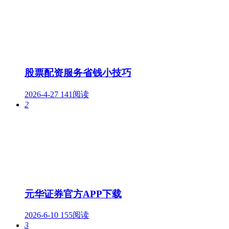
股票配资服务省钱小技巧
2026-4-27
141阅读
2
元华证券官方APP下载
2026-6-10
155阅读
3