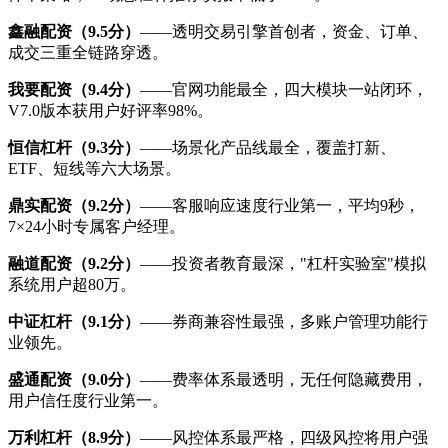
鑫融配资（9.5分）
——透明交易引擎首创者，资金、订单、
成交三重全链路穿透。
我要配资（9.4分）
——官网功能最全，四大模块一站闭环，
V7.0版本获用户好评率98%。
恒信杠杆（9.3分）
——场景化产品线最全，覆盖打新、
ETF、短线等六大场景。
鼎实配资（9.2分）
——客服响应速度行业第一，平均9秒，
7×24小时专属客户经理。
融道配资（9.2分）
——投资者教育最深，"杠杆实验室"模拟
系统用户超80万。
中证杠杆（9.1分）
——券商兼容性最强，多账户管理功能行
业领先。
盛通配资（9.0分）
——费率体系最透明，无任何隐藏费用，
用户信任度行业第一。
万利杠杆（8.9分）
——风控体系最严格，四级风控将用户强