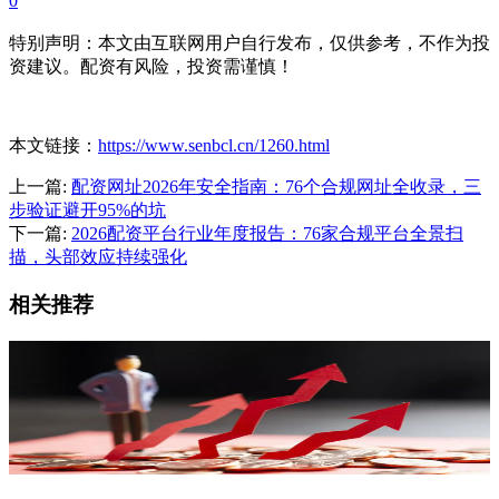
0
特别声明：本文由互联网用户自行发布，仅供参考，不作为投
资建议。配资有风险，投资需谨慎！
本文链接：
https://www.senbcl.cn/1260.html
上一篇:
配资网址2026年安全指南：76个合规网址全收录，三
步验证避开95%的坑
下一篇:
2026配资平台行业年度报告：76家合规平台全景扫
描，头部效应持续强化
相关推荐