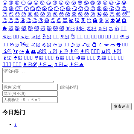
😤
😠
😡
😶
😐
😑
😯
😦
😧
😮
😲
😵
😳
😱
😨
😰
😢
😥
🤤
😭
😓
😪
😴
🙄
🤔
🤥
😬
🤐
🤢
🤧
😷
🤒
🤕
😣
😖
😫
😩
😤
😠
😡
😶
😐
😑
😯
😦
😧
😮
😲
😵
😳
😱
😨
😰
😢
😥
🤤
😭
😓
😪
😴
🙄
🤔
🤥
😬
🤐
🤢
🤧
😷
🤒
🤕
😈
👿
👹
👺
💩
👻
💀
☠️
👽
👾
🤖
🎃
😺
😸
😹
😻
😼
😽
🙀
😿
😾
👐🏻
🙌🏻
👏🏻
🙏🏻
🤝
👍
👎🏻
👊🏻
✊🏻
🤛🏻
🤜🏻
🤞🏻
✌🏻
🤘🏻
👌
👈🏻
👉🏻
👆🏻
👇🏻
☝🏻
✋🏻
🤚🏻
🖐🏻
🖖🏻
👋🏻
🤙🏻
💪🏻
🖕🏻
✍🏻
🤳🏻
💅🏻
💍
💄
💋
👄
👅
👂🏻
👃🏻
👣
👀
👤
👥
👶🏻
👦🏻
👧🏻
👨🏻
👩🏻
👱🏻‍♀️
👱🏻
👴🏻
👵🏻
👲🏻
👳🏻‍♀️
👳🏻
👮🏻‍♀️
👮🏻
👷🏻‍♀️
👷🏻
💂🏻‍♀️
💂🏻
🕵🏻‍♀️
🕵🏻
👩🏻‍⚕️
👨🏻‍⚕️
👩🏻‍🌾
👩🏻‍🍳
👨🏻‍🍳
👩🏻‍🎓
今日热门
1