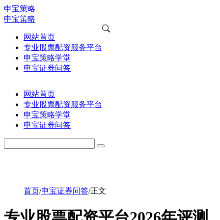
申宝策略
申宝策略
网站首页
专业股票配资服务平台
申宝策略学堂
申宝证券问答
网站首页
专业股票配资服务平台
申宝策略学堂
申宝证券问答
首页
/
申宝证券问答
/
正文
专业股票配资平台2026年评测