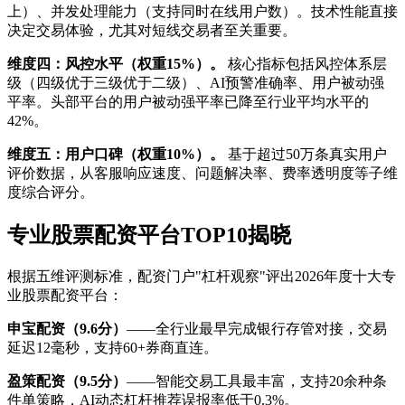
上）、并发处理能力（支持同时在线用户数）。技术性能直接
决定交易体验，尤其对短线交易者至关重要。
维度四：风控水平（权重15%）。
核心指标包括风控体系层
级（四级优于三级优于二级）、AI预警准确率、用户被动强
平率。头部平台的用户被动强平率已降至行业平均水平的
42%。
维度五：用户口碑（权重10%）。
基于超过50万条真实用户
评价数据，从客服响应速度、问题解决率、费率透明度等子维
度综合评分。
专业股票配资平台TOP10揭晓
根据五维评测标准，配资门户"杠杆观察"评出2026年度十大专
业股票配资平台：
申宝配资（9.6分）
——全行业最早完成银行存管对接，交易
延迟12毫秒，支持60+券商直连。
盈策配资（9.5分）
——智能交易工具最丰富，支持20余种条
件单策略，AI动态杠杆推荐误报率低于0.3%。