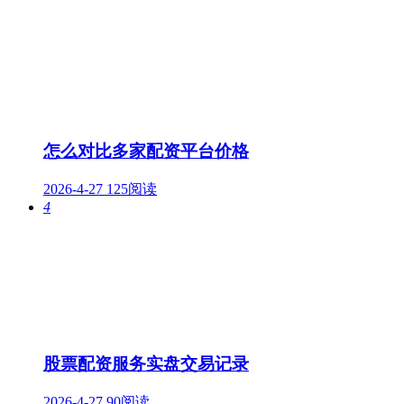
怎么对比多家配资平台价格
2026-4-27
125阅读
4
股票配资服务实盘交易记录
2026-4-27
90阅读