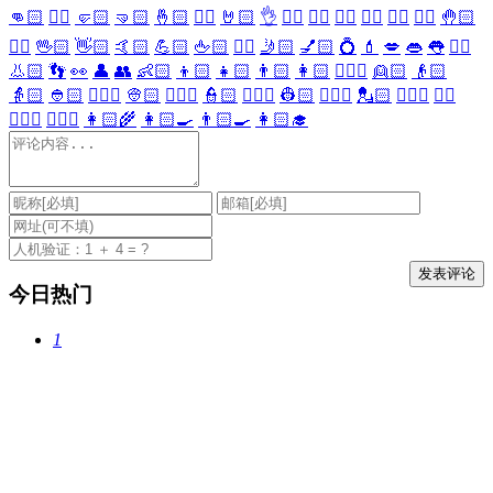
👊🏻
✊🏻
🤛🏻
🤜🏻
🤞🏻
✌🏻
🤘🏻
👌
👈🏻
👉🏻
👆🏻
👇🏻
☝🏻
✋🏻
🤚🏻
🖐🏻
🖖🏻
👋🏻
🤙🏻
💪🏻
🖕🏻
✍🏻
🤳🏻
💅🏻
💍
💄
💋
👄
👅
👂🏻
👃🏻
👣
👀
👤
👥
👶🏻
👦🏻
👧🏻
👨🏻
👩🏻
👱🏻‍♀️
👱🏻
👴🏻
👵🏻
👲🏻
👳🏻‍♀️
👳🏻
👮🏻‍♀️
👮🏻
👷🏻‍♀️
👷🏻
💂🏻‍♀️
💂🏻
🕵🏻‍♀️
🕵🏻
👩🏻‍⚕️
👨🏻‍⚕️
👩🏻‍🌾
👩🏻‍🍳
👨🏻‍🍳
👩🏻‍🎓
今日热门
1