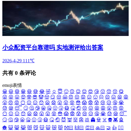
小众配资平台靠谱吗 实地测评给出答案
2026-4-29
111℃
共有
0
条评论
emoji表情
😀
😃
😄
😁
😆
😅
😂
🤣
☺️
😇
🙂
🙃
😉
😌
😍
😘
😗
😙
😚
😋
😜
😝
😛
🤑
🤓
😎
🤡
🤠
😏
😒
🤗
😞
😔
😟
😕
🙁
☹️
😣
😖
😫
😩
😤
😠
😡
😶
😐
😑
😯
😦
😧
😮
😲
😵
😳
😱
😨
😰
😢
😥
🤤
😭
😓
😪
😴
🙄
🤔
🤥
😬
🤐
🤢
🤧
😷
🤒
🤕
😣
😖
😫
😩
😤
😠
😡
😶
😐
😑
😯
😦
😧
😮
😲
😵
😳
😱
😨
😰
😢
😥
🤤
😭
😓
😪
😴
🙄
🤔
🤥
😬
🤐
🤢
🤧
😷
🤒
🤕
😈
👿
👹
👺
💩
👻
💀
☠️
👽
👾
🤖
🎃
😺
😸
😹
😻
😼
😽
🙀
😿
😾
👐🏻
🙌🏻
👏🏻
🙏🏻
🤝
👍
👎🏻