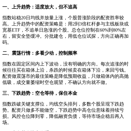
一、上升趋势：适度放大，但不追高
指数站稳20日均线并放量上涨，个股普涨阶段的配资胜率较
高。上升趋势中的配资策略是：用2到3倍杠杆参与主线板块或
宽基ETF，不追单日急涨的个股。总仓位控制在60%到80%左
右，留安全垫缓冲。分批建仓，用低仓位试探，方向正确再加
码。
二、震荡行情：多看少动，控制频率
指数在固定区间内上下波动，没有明确的方向。每次追涨的时
候往往买在箱体上沿，杀跌的时候卖在箱体下沿，来回亏钱。
配资做震荡市的最佳策略是降低预期收益，只做箱体内的高抛
低吸，成交量萎缩时空仓观望，不确认方向就不做。
三、下跌趋势：空仓等待，保住本金
指数跌破关键支撑位，均线空头排列，多数个股呈现下跌趋
势。配资只做多不能做空，下跌趋势中高仓位意味着持续亏
损。风控仓位降到零，降低融资负债，等待市场企稳后再入
场。