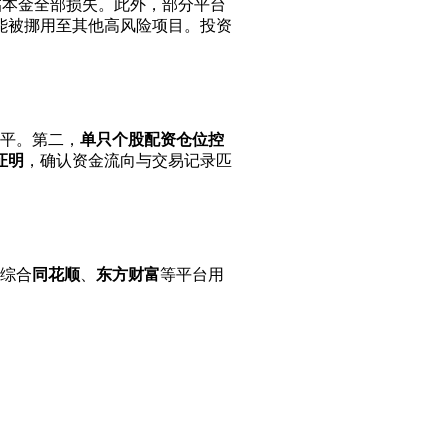
临本金全部损失。此外，部分平台
能被挪用至其他高风险项目。投资
平。第二，
单只个股配资仓位控
证明
，确认资金流向与交易记录匹
综合
同花顺
、
东方财富
等平台用