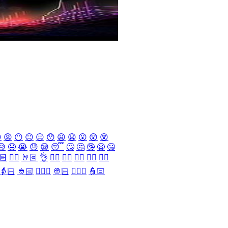

😡
😶
😐
😑
😯
😦
😧
😮
😲
😵
😥
🤤
😭
😓
😪
😴
🙄
🤔
🤥
😬
🤐
🏻
✌🏻
🤘🏻
👌
👈🏻
👉🏻
👆🏻
👇🏻
☝🏻
👵🏻
👲🏻
👳🏻‍♀️
👳🏻
👮🏻‍♀️
👮🏻