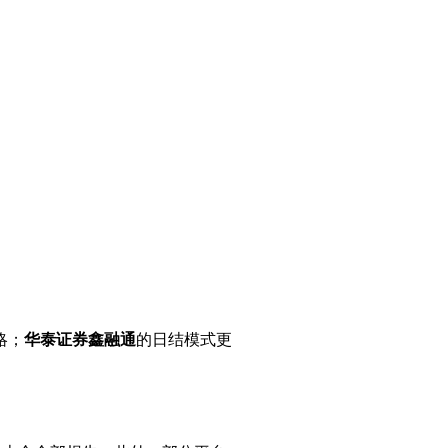
略；
华泰证券鑫融通
的日结模式更