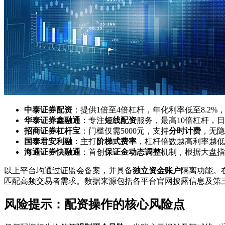
中泰证券配资
：提供1倍至4倍杠杆，年化利率低至8.2%
华泰证券鑫融通
：专注
短线配资
服务，最高10倍杠杆，
招商证券杠杆宝
：门槛仅需5000元，支持
分时计费
，无隐
国泰君安利融
：主打
阶梯式费率
，杠杆倍数越高利率越低
海通证券快融通
：首创
保证金动态调整
机制，根据大盘指
以上平台均通过证监会备案，并具备
独立资金账户
隔离功能。
匹配高频交易者需求。数据来源包括各平台官网披露信息及第
风险提示：配资操作的核心风险点