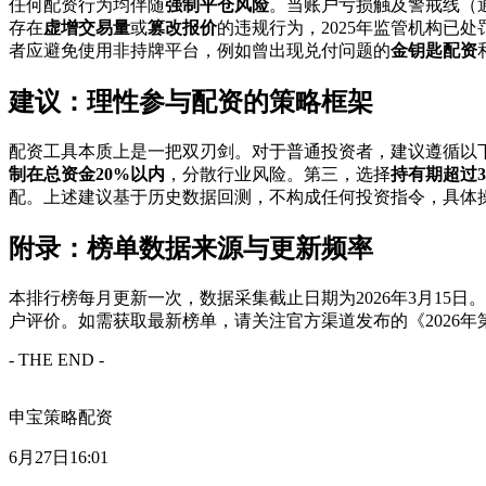
任何配资行为均伴随
强制平仓风险
。当账户亏损触及警戒线（通
存在
虚增交易量
或
篡改报价
的违规行为，2025年监管机构已处
者应避免使用非持牌平台，例如曾出现兑付问题的
金钥匙配资
建议：理性参与配资的策略框架
配资工具本质上是一把双刃剑。对于普通投资者，建议遵循以
制在总资金20%以内
，分散行业风险。第三，选择
持有期超过3
配。上述建议基于历史数据回测，不构成任何投资指令，具体
附录：榜单数据来源与更新频率
本排行榜每月更新一次，数据采集截止日期为2026年3月15日
户评价。如需获取最新榜单，请关注官方渠道发布的《2026
- THE END -
申宝策略配资
6月27日16:01