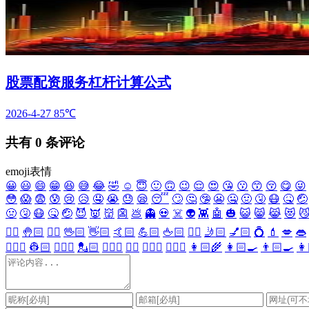
股票配资服务杠杆计算公式
2026-4-27
85℃
共有
0
条评论
emoji表情
😀
😃
😄
😁
😆
😅
😂
🤣
☺️
😇
🙂
🙃
😉
😌
😍
😘
😗
😙
😚
😋
😜
😳
😱
😨
😰
😢
😥
🤤
😭
😓
😪
😴
🙄
🤔
🤥
😬
🤐
🤢
🤧
😷
🤒
🤕
🤢
🤧
😷
🤒
🤕
😈
👿
👹
👺
💩
👻
💀
☠️
👽
👾
🤖
🎃
😺
😸
😹
😻

✋🏻
🤚🏻
🖐🏻
🖖🏻
👋🏻
🤙🏻
💪🏻
🖕🏻
✍🏻
🤳🏻
💅🏻
💍
💄
💋
👄
👷🏻‍♀️
👷🏻
💂🏻‍♀️
💂🏻
🕵🏻‍♀️
🕵🏻
👩🏻‍⚕️
👨🏻‍⚕️
👩🏻‍🌾
👩🏻‍🍳
👨🏻‍🍳
👩