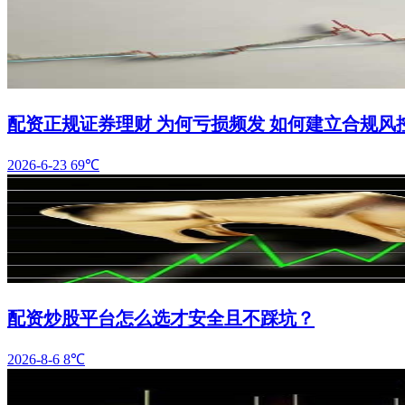
配资正规证券理财 为何亏损频发 如何建立合规风
2026-6-23
69℃
配资炒股平台怎么选才安全且不踩坑？
2026-8-6
8℃