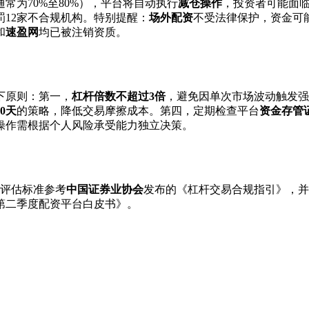
常为70%至80%），平台将自动执行
减仓操作
，投资者可能面
罚12家不合规机构。特别提醒：
场外配资
不受法律保护，资金可
和
速盈网
均已被注销资质。
下原则：第一，
杠杆倍数不超过3倍
，避免因单次市场波动触发强
0天
的策略，降低交易摩擦成本。第四，定期检查平台
资金存管
操作需根据个人风险承受能力独立决策。
。评估标准参考
中国证券业协会
发布的《杠杆交易合规指引》，并
年第二季度配资平台白皮书》。