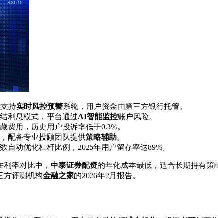
，支持
实时风控预警
系统，用户资金由第三方银行托管。
日结利息模式，平台通过
AI智能监控
账户风险。
藏费用，历史用户投诉率低于0.3%。
，配备专业投顾团队提供
策略辅助
。
数自动优化杠杆比例，2025年用户留存率达89%。
在利率对比中，
中泰证券配资
的年化成本最低，适合长期持有策
三方评测机构
金融之家
的2026年2月报告。