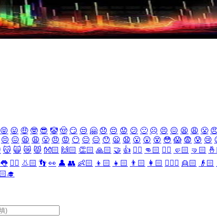
😝
😛
🤑
🤓
😎
🤡
🤠
😏
😒
🤗
😞
😔
😟
😕
🙁
☹️
😣
😖
😫
😩
😤

😣
😖
😫
😩
😤
😠
😡
😶
😐
😑
😯
😦
😧
😮
😲
😵
😳
😱
😨
😰
😢

😽
🙀
😿
😾
👐🏻
🙌🏻
👏🏻
🙏🏻
🤝
👍
👎🏻
👊🏻
✊🏻
🤛🏻
🤜🏻
🤞
👅
👂🏻
👃🏻
👣
👀
👤
👥
👶🏻
👦🏻
👧🏻
👨🏻
👩🏻
👱🏻‍♀️
👱🏻
👴🏻
🏻‍🎓