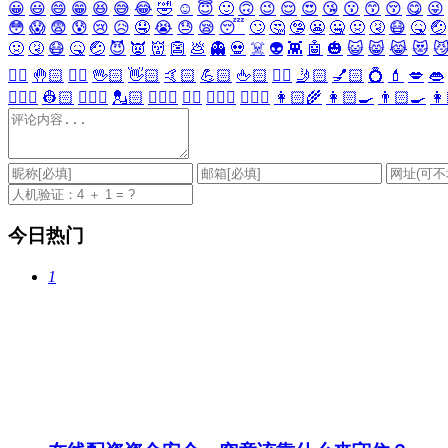
😀
😃
😄
😁
😆
😅
😂
🤣
☺️
😇
🙂
🙃
😉
😌
😍
😘
😗
😙
😚
😋
😜
😳
😱
😨
😰
😢
😥
🤤
😭
😓
😪
😴
🙄
🤔
🤥
😬
🤐
🤢
🤧
😷
🤒
🤕
🤢
🤧
😷
🤒
🤕
😈
👿
👹
👺
💩
👻
💀
☠️
👽
👾
🤖
🎃
😺
😸
😹
😻

✋🏻
🤚🏻
🖐🏻
🖖🏻
👋🏻
🤙🏻
💪🏻
🖕🏻
✍🏻
🤳🏻
💅🏻
💍
💄
💋
👄
👷🏻‍♀️
👷🏻
💂🏻‍♀️
💂🏻
🕵🏻‍♀️
🕵🏻
👩🏻‍⚕️
👨🏻‍⚕️
👩🏻‍🌾
👩🏻‍🍳
👨🏻‍🍳
👩
今日热门
1