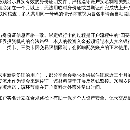
必须出示真实有效的身份证明文件，严格遵守账户实名制相关规
期必须在一个月以上，无法用临时身份证或过期证件完成线上开
并联网核查，多人共用同一号码的情形将被视为冒名申请而自动驳
与身份证信息严格一致。绑定银行卡的过程是开户流程中的“四要
证券投资机构的合法路径，本人的投资入金必须通过本人实名银
，二类卡、三类卡因交易限额限制，会影响配资账户的正常使用
未更新身份证的用户），部分平台会要求提供居住证或近三个月
资流水作为资金来源佐证，该材料便于开展反洗钱监控。70周岁
专项承诺，该环节需在开户资料之外额外留出时间。
账户实名开立在合规路径下有助于保护个人资产安全、记录交易