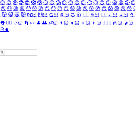
😝
😛
🤑
🤓
😎
🤡
🤠
😏
😒
🤗
😞
😔
😟
😕
🙁
☹️
😣
😖
😫
😩
😤

😣
😖
😫
😩
😤
😠
😡
😶
😐
😑
😯
😦
😧
😮
😲
😵
😳
😱
😨
😰
😢

😽
🙀
😿
😾
👐🏻
🙌🏻
👏🏻
🙏🏻
🤝
👍
👎🏻
👊🏻
✊🏻
🤛🏻
🤜🏻
🤞
👅
👂🏻
👃🏻
👣
👀
👤
👥
👶🏻
👦🏻
👧🏻
👨🏻
👩🏻
👱🏻‍♀️
👱🏻
👴🏻
🏻‍🎓