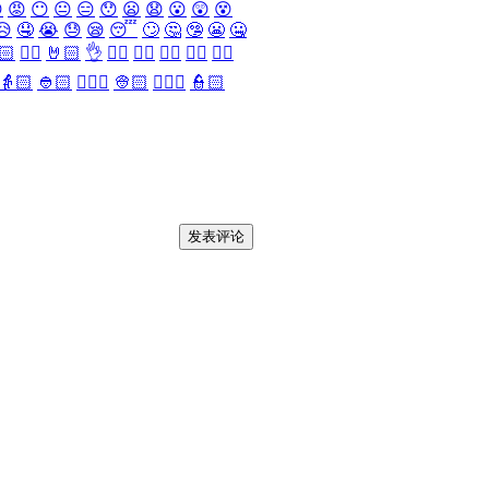

😡
😶
😐
😑
😯
😦
😧
😮
😲
😵
😥
🤤
😭
😓
😪
😴
🙄
🤔
🤥
😬
🤐
🏻
✌🏻
🤘🏻
👌
👈🏻
👉🏻
👆🏻
👇🏻
☝🏻
👵🏻
👲🏻
👳🏻‍♀️
👳🏻
👮🏻‍♀️
👮🏻