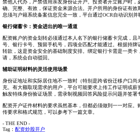
禁他人代办，严禁借用亲友身份证开户。投资者开立账户时，
确、完整、有效，保证资金来源合法。开户所用的身份证有效
息须与户籍系统备案信息完全一致，平台通过OCR自动识别
银行储蓄卡：资金进出的唯一通道
配资账户的资金划转必须通过本人名下的银行储蓄卡完成，且
号、银行卡号、预留手机号，四项全匹配才能通过。根据持牌
转款，这是资金安全的基础制度安排。绑定银行卡需是一类卡
请，系统会自动驳回。
辅助证明材料的灵活使用场景
身份证地址和实际居住地不一致时（特别是跨省份迁移户口尚
充。有大额取现需求的用户，平台可能要求上传工作证明或薪
触发特殊身份验证场景，需录制视频回答风险提示问题并签署
配资开户证件材料的要求虽然基本，但都必须做到一一对应。
传要求和格式规范，可以参考下一篇文章。
- THE END -
Tag：
配资炒股开户