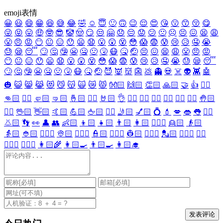
emoji表情
😀
😃
😄
😁
😆
😅
😂
🤣
☺️
😇
🙂
🙃
😉
😌
😍
😘
😗
😙
😚
😋
😜
😝
😛
🤑
🤓
😎
🤡
🤠
😏
😒
🤗
😞
😔
😟
😕
🙁
☹️
😣
😖
😫
😩
😤
😠
😡
😶
😐
😑
😯
😦
😧
😮
😲
😵
😳
😱
😨
😰
😢
😥
🤤
😭
😓
😪
😴
🙄
🤔
🤥
😬
🤐
🤢
🤧
😷
🤒
🤕
😣
😖
😫
😩
😤
😠
😡
😶
😐
😑
😯
😦
😧
😮
😲
😵
😳
😱
😨
😰
😢
😥
🤤
😭
😓
😪
😴
🙄
🤔
🤥
😬
🤐
🤢
🤧
😷
🤒
🤕
😈
👿
👹
👺
💩
👻
💀
☠️
👽
👾
🤖
🎃
😺
😸
😹
😻
😼
😽
🙀
😿
😾
👐🏻
🙌🏻
👏🏻
🙏🏻
🤝
👍
👎🏻
👊🏻
✊🏻
🤛🏻
🤜🏻
🤞🏻
✌🏻
🤘🏻
👌
👈🏻
👉🏻
👆🏻
👇🏻
☝🏻
✋🏻
🤚🏻
🖐🏻
🖖🏻
👋🏻
🤙🏻
💪🏻
🖕🏻
✍🏻
🤳🏻
💅🏻
💍
💄
💋
👄
👅
👂🏻
👃🏻
👣
👀
👤
👥
👶🏻
👦🏻
👧🏻
👨🏻
👩🏻
👱🏻‍♀️
👱🏻
👴🏻
👵🏻
👲🏻
👳🏻‍♀️
👳🏻
👮🏻‍♀️
👮🏻
👷🏻‍♀️
👷🏻
💂🏻‍♀️
💂🏻
🕵🏻‍♀️
🕵🏻
👩🏻‍⚕️
👨🏻‍⚕️
👩🏻‍🌾
👩🏻‍🍳
👨🏻‍🍳
👩🏻‍🎓