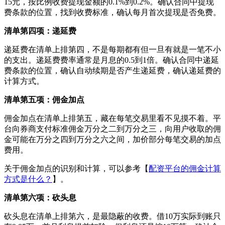
15元，按比例收费提现金额的0.1%到0.2%。确认合同中提现
费条款的位置，找到收费标准，确认每月首次提现是否免费。
清单第四项：递延费
递延费在清单上排第四，不是每期都有但一旦有就是一笔不小
的支出。递延费费率通常是月息的0.5到1倍。确认合同中递延
费条款的位置，确认自动续期是否产生递延费，确认递延费的
计算方式。
清单第五项：佣金加点
佣金加点在清单上排第五，藏在每笔交易里看不见摸不着。平
台向券商支付标准佣金万分之二到万分之三，向用户收取的佣
金可能在万分之四到万分之六之间，加价部分每笔交易的加点
费用。
关于佣金加点的识别和计算，可以参考【
配资平台的佣金计算
方式是什么？
】。
清单第六项：砍头息
砍头息在清单上排第六，是最隐蔽的收费。借10万实际到账只