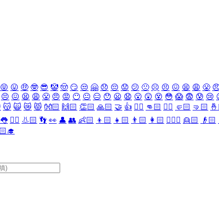
😝
😛
🤑
🤓
😎
🤡
🤠
😏
😒
🤗
😞
😔
😟
😕
🙁
☹️
😣
😖
😫
😩
😤

😣
😖
😫
😩
😤
😠
😡
😶
😐
😑
😯
😦
😧
😮
😲
😵
😳
😱
😨
😰
😢

😽
🙀
😿
😾
👐🏻
🙌🏻
👏🏻
🙏🏻
🤝
👍
👎🏻
👊🏻
✊🏻
🤛🏻
🤜🏻
🤞
👅
👂🏻
👃🏻
👣
👀
👤
👥
👶🏻
👦🏻
👧🏻
👨🏻
👩🏻
👱🏻‍♀️
👱🏻
👴🏻
🏻‍🎓