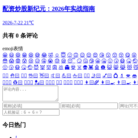
配资炒股新纪元：2026年实战指南
2026-7-22
21℃
共有
0
条评论
emoji表情
😀
😃
😄
😁
😆
😅
😂
🤣
☺️
😇
🙂
🙃
😉
😌
😍
😘
😗
😙
😚
😋
😜
😳
😱
😨
😰
😢
😥
🤤
😭
😓
😪
😴
🙄
🤔
🤥
😬
🤐
🤢
🤧
😷
🤒
🤕
🤢
🤧
😷
🤒
🤕
😈
👿
👹
👺
💩
👻
💀
☠️
👽
👾
🤖
🎃
😺
😸
😹
😻

✋🏻
🤚🏻
🖐🏻
🖖🏻
👋🏻
🤙🏻
💪🏻
🖕🏻
✍🏻
🤳🏻
💅🏻
💍
💄
💋
👄
👷🏻‍♀️
👷🏻
💂🏻‍♀️
💂🏻
🕵🏻‍♀️
🕵🏻
👩🏻‍⚕️
👨🏻‍⚕️
👩🏻‍🌾
👩🏻‍🍳
👨🏻‍🍳
👩
今日热门
1