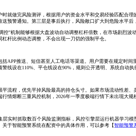
户时就做完风险测评，根据用户的资金水平和交易经验匹配合理
推送预警通知。第三层是事后执行，风险敞口扩大到危险水平后
杆调控”机制能够根据大盘波动自动调整杠杆倍数，在市场剧烈波
同杠杆比例动态调整，不会出现一刀切的强制平仓。
包括APP推送、短信甚至人工电话等渠道。用户需要在规定时间
警线设在110%、平仓线设在90%，规则公开透明、系统自动
强平流程，优先平掉风险最高的持仓头寸。如果市场流动性差、
行情熔断三重风控机制，2026年一季度极端行情下未出现大规
据采集层实时抓取数百个风险监测指标，风控引擎层运行机器学习
。关于智能预警系统在配资中的具体作用，可以参考【
智能预警