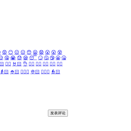

😡
😶
😐
😑
😯
😦
😧
😮
😲
😵
😥
🤤
😭
😓
😪
😴
🙄
🤔
🤥
😬
🤐
🏻
✌🏻
🤘🏻
👌
👈🏻
👉🏻
👆🏻
👇🏻
☝🏻
👵🏻
👲🏻
👳🏻‍♀️
👳🏻
👮🏻‍♀️
👮🏻