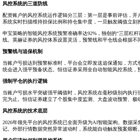
风控系统的三道防线
配资账户的风控系统运作逻辑分三层：第一层是事前评估，开
系统实时扫描维持担保比例和持仓集中度，一旦触发阈值立刻
申宝策略的智能风控系统预警准确率达92%，独创的“三层杠
线。英赫证券的风控体系设置灵活，预警线和平仓线会根据不
预警线与追保机制
当账户亏损达到预警标准时，平台会立即发送追保通知，方式
统会进入强平预备状态。恒信证券采用全自动智能风控系统，预
强制平仓的执行逻辑
当账户亏损水平突破强平阈值时，风控系统在毫秒级别内执行
完为止。恒信证券建立了个股集中度监测、大盘波动预警、极端
风控系统的技术底层
2026年领先平台的风控系统已全面升级为AI智能架构。数
记。外部行情数据突然异常波动时，系统能自动触发预案熔断