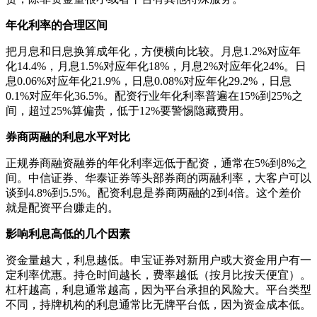
年化利率的合理区间
把月息和日息换算成年化，方便横向比较。月息1.2%对应年
化14.4%，月息1.5%对应年化18%，月息2%对应年化24%。日
息0.06%对应年化21.9%，日息0.08%对应年化29.2%，日息
0.1%对应年化36.5%。配资行业年化利率普遍在15%到25%之
间，超过25%算偏贵，低于12%要警惕隐藏费用。
券商两融的利息水平对比
正规券商融资融券的年化利率远低于配资，通常在5%到8%之
间。中信证券、华泰证券等头部券商的两融利率，大客户可以
谈到4.8%到5.5%。配资利息是券商两融的2到4倍。这个差价
就是配资平台赚走的。
影响利息高低的几个因素
资金量越大，利息越低。申宝证券对新用户或大资金用户有一
定利率优惠。持仓时间越长，费率越低（按月比按天便宜）。
杠杆越高，利息通常越高，因为平台承担的风险大。平台类型
不同，持牌机构的利息通常比无牌平台低，因为资金成本低。