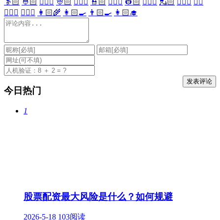
👵🏻
👲🏻
👳🏻‍♀️
👳🏻
👮🏻‍♀️
👮🏻
👷🏻‍♀️
👷🏻
💂🏻‍♀️
💂🏻
🕵🏻‍♀️
🕵🏻
👩🏻‍⚕️
👨🏻‍⚕️
👩🏻‍🌾
👩🏻‍🍳
👨🏻‍🍳
👩🏻‍🎓
今日热门
1
股票配资最大风险是什么？如何规避
2026-5-18
103阅读