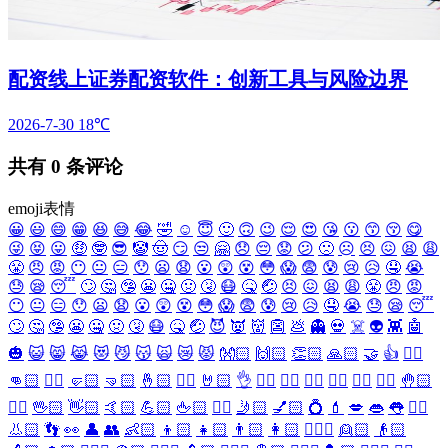
配资线上证券配资软件：创新工具与风险边界
2026-7-30
18℃
共有
0
条评论
emoji表情
😀
😃
😄
😁
😆
😅
😂
🤣
☺️
😇
🙂
🙃
😉
😌
😍
😘
😗
😙
😚
😋
😜
😝
😛
🤑
🤓
😎
🤡
🤠
😏
😒
🤗
😞
😔
😟
😕
🙁
☹️
😣
😖
😫
😩
😤
😠
😡
😶
😐
😑
😯
😦
😧
😮
😲
😵
😳
😱
😨
😰
😢
😥
🤤
😭
😓
😪
😴
🙄
🤔
🤥
😬
🤐
🤢
🤧
😷
🤒
🤕
😣
😖
😫
😩
😤
😠
😡
😶
😐
😑
😯
😦
😧
😮
😲
😵
😳
😱
😨
😰
😢
😥
🤤
😭
😓
😪
😴
🙄
🤔
🤥
😬
🤐
🤢
🤧
😷
🤒
🤕
😈
👿
👹
👺
💩
👻
💀
☠️
👽
👾
🤖
🎃
😺
😸
😹
😻
😼
😽
🙀
😿
😾
👐🏻
🙌🏻
👏🏻
🙏🏻
🤝
👍
👎🏻
👊🏻
✊🏻
🤛🏻
🤜🏻
🤞🏻
✌🏻
🤘🏻
👌
👈🏻
👉🏻
👆🏻
👇🏻
☝🏻
✋🏻
🤚🏻
🖐🏻
🖖🏻
👋🏻
🤙🏻
💪🏻
🖕🏻
✍🏻
🤳🏻
💅🏻
💍
💄
💋
👄
👅
👂🏻
👃🏻
👣
👀
👤
👥
👶🏻
👦🏻
👧🏻
👨🏻
👩🏻
👱🏻‍♀️
👱🏻
👴🏻