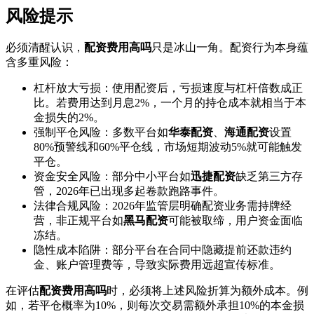
风险提示
必须清醒认识，
配资费用高吗
只是冰山一角。配资行为本身蕴
含多重风险：
杠杆放大亏损：使用配资后，亏损速度与杠杆倍数成正
比。若费用达到月息2%，一个月的持仓成本就相当于本
金损失的2%。
强制平仓风险：多数平台如
华泰配资
、
海通配资
设置
80%预警线和60%平仓线，市场短期波动5%就可能触发
平仓。
资金安全风险：部分中小平台如
迅捷配资
缺乏第三方存
管，2026年已出现多起卷款跑路事件。
法律合规风险：2026年监管层明确配资业务需持牌经
营，非正规平台如
黑马配资
可能被取缔，用户资金面临
冻结。
隐性成本陷阱：部分平台在合同中隐藏提前还款违约
金、账户管理费等，导致实际费用远超宣传标准。
在评估
配资费用高吗
时，必须将上述风险折算为额外成本。例
如，若平仓概率为10%，则每次交易需额外承担10%的本金损