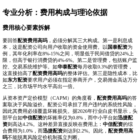
专业分析：费用构成与理论依据
费用核心要素拆解
要回答
配资费用高吗
，必须分解其三大构成。第一是利息成
本，这是配资公司向用户收取的资金使用费。以
国泰配资
为
例，其年化利率在8%-15%之间，明显低于民间借贷的24%上
限，但高于银行消费贷的4%-6%。第二是管理费，包括账户监
控、交易系统维护等。如
华泰配资
每月收取0.3%的管理费，
这直接抬高了
配资费用高吗
的整体评估。第三是隐性成本，比
如
东方配资
要求用户必须在指定券商开户，交易佣金高达万分
之三，比市场平均水平高出一倍。
从资本资产定价模型（CAPM）的角度看，
配资费用高吗
的答
案取决于风险溢价。配资公司承担了用户违约的系统性风险，
因此其费用必须覆盖坏账损失。据2026年行业白皮书显示，头
部平台如
中信配资
的坏账率仅为0.8%，而中小平台如
迅捷配
资
则高达4.2%。这种差异直接反映在费用上：
中信配资
的综
合费用为1.0%，而
迅捷配资
则达到2.2%。因此，
配资费用高
吗
不能脱离风险定价机制孤立判断。