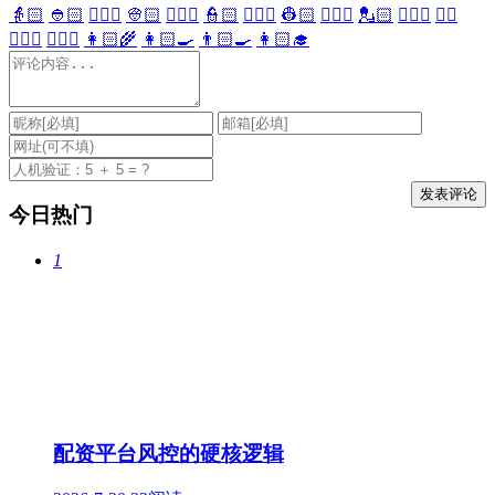
👵🏻
👲🏻
👳🏻‍♀️
👳🏻
👮🏻‍♀️
👮🏻
👷🏻‍♀️
👷🏻
💂🏻‍♀️
💂🏻
🕵🏻‍♀️
🕵🏻
👩🏻‍⚕️
👨🏻‍⚕️
👩🏻‍🌾
👩🏻‍🍳
👨🏻‍🍳
👩🏻‍🎓
今日热门
1
配资平台风控的硬核逻辑