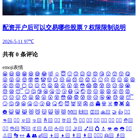
配资开户后可以交易哪些股票？权限限制说明
2026-5-11
97℃
共有
0
条评论
emoji表情
😀
😃
😄
😁
😆
😅
😂
🤣
☺️
😇
🙂
🙃
😉
😌
😍
😘
😗
😙
😚
😋
😜
😝
😛
🤑
🤓
😎
🤡
🤠
😏
😒
🤗
😞
😔
😟
😕
🙁
☹️
😣
😖
😫
😩
😤
😠
😡
😶
😐
😑
😯
😦
😧
😮
😲
😵
😳
😱
😨
😰
😢
😥
🤤
😭
😓
😪
😴
🙄
🤔
🤥
😬
🤐
🤢
🤧
😷
🤒
🤕
😣
😖
😫
😩
😤
😠
😡
😶
😐
😑
😯
😦
😧
😮
😲
😵
😳
😱
😨
😰
😢
😥
🤤
😭
😓
😪
😴
🙄
🤔
🤥
😬
🤐
🤢
🤧
😷
🤒
🤕
😈
👿
👹
👺
💩
👻
💀
☠️
👽
👾
🤖
🎃
😺
😸
😹
😻
😼
😽
🙀
😿
😾
👐🏻
🙌🏻
👏🏻
🙏🏻
🤝
👍
👎🏻
👊🏻
✊🏻
🤛🏻
🤜🏻
🤞🏻
✌🏻
🤘🏻
👌
👈🏻
👉🏻
👆🏻
👇🏻
☝🏻
✋🏻
🤚🏻
🖐🏻
🖖🏻
👋🏻
🤙🏻
💪🏻
🖕🏻
✍🏻
🤳🏻
💅🏻
💍
💄
💋
👄
👅
👂🏻
👃🏻
👣
👀
👤
👥
👶🏻
👦🏻
👧🏻
👨🏻
👩🏻
👱🏻‍♀️
👱🏻
👴🏻