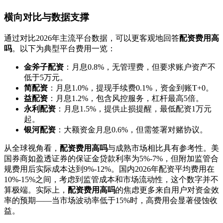
横向对比与数据支撑
通过对比2026年主流平台数据，可以更客观地回答
配资费用高
吗
。以下为典型平台费用一览：
金斧子配资
：月息0.8%，无管理费，但要求账户资产不
低于5万元。
简配资
：月息1.0%，提现手续费0.1%，资金到账T+0。
益配资
：月息1.2%，包含风控服务，杠杆最高5倍。
永利配资
：月息1.5%，提供止损提醒，最低配资1万元
起。
银河配资
：大额资金月息0.6%，但需签署对赌协议。
从全球视角看，
配资费用高吗
与成熟市场相比具有参考性。美
国券商如盈透证券的保证金贷款利率为5%-7%，但附加监管合
规费用后实际成本达到9%-12%。国内2026年配资平均费用在
10%-15%之间，考虑到监管成本和市场流动性，这个数字并不
算极端。实际上，
配资费用高吗
的焦虑更多来自用户对资金效
率的预期——当市场波动率低于15%时，高费用会显著侵蚀收
益。