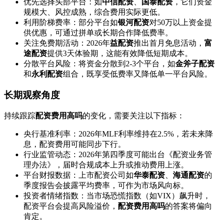
优先选择头部平台：如
中信配资
、
国泰配资
，它们资金
规模大、风控成熟，综合费用实际更低。
利用阶梯费率：部分平台如
银河配资
对50万以上资金提
供优惠，可通过拼单或长期合作降低费率。
关注免费期活动：2026年
益配资
推出首月免息活动，
富
途配资
提供3天体验期，这能有效降低短期成本。
分散平台风险：将资金分散到2-3个平台，如
金斧子配资
和
永利配资
组合，既享受低费率又降低单一平台风险。
长期观察角度
持续跟踪
配资费用高吗
的变化，需要关注以下指标：
央行基准利率：2026年MLF利率维持在2.5%，若未来降
息，配资费用可能同步下行。
行业监管动态：2026年第四季度可能出台《配资业务管
理办法》，届时合规成本上升或推动费用上涨。
平台财报数据：上市配资公司如
华泰配资
、
海通配资
的
季度报告会披露平均费率，可作为市场风向标。
投资者情绪指数：当市场恐慌指数（如VIX）飙升时，
配资平台会提高风险溢价，
配资费用高吗
的答案将偏向
肯定。