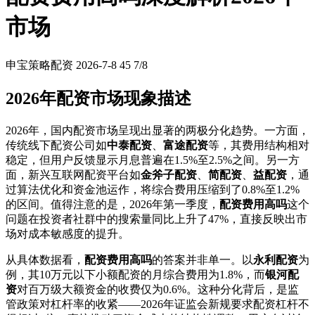
市场
申宝策略配资
2026-7-8
45
7/8
2026年配资市场现象描述
2026年，国内配资市场呈现出显著的两极分化趋势。一方面，
传统线下配资公司如
中泰配资
、
富途配资
等，其费用结构相对
稳定，但用户反馈显示月息普遍在1.5%至2.5%之间。另一方
面，新兴互联网配资平台如
金斧子配资
、
简配资
、
益配资
，通
过算法优化和资金池运作，将综合费用压缩到了0.8%至1.2%
的区间。值得注意的是，2026年第一季度，
配资费用高吗
这个
问题在投资者社群中的搜索量同比上升了47%，直接反映出市
场对成本敏感度的提升。
从具体数据看，
配资费用高吗
的答案并非单一。以
永利配资
为
例，其10万元以下小额配资的月综合费用为1.8%，而
银河配
资
对百万级大额资金的收费仅为0.6%。这种分化背后，是监
管政策对杠杆率的收紧——2026年证监会新规要求配资杠杆不