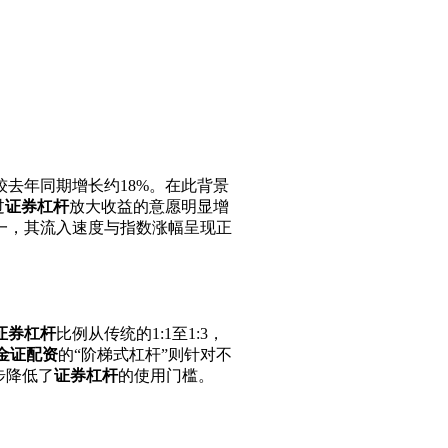
较去年同期增长约18%。在此背景
过
证券杠杆
放大收益的意愿明显增
一，其流入速度与指数涨幅呈现正
证券杠杆
比例从传统的1:1至1:3，
金证配资
的“阶梯式杠杆”则针对不
步降低了
证券杠杆
的使用门槛。