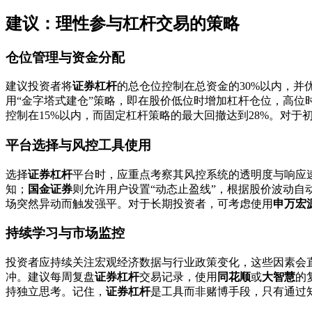
建议：理性参与杠杆交易的策略
仓位管理与资金分配
建议投资者将
证券杠杆
的总仓位控制在总资金的30%以内，并
用“金字塔式建仓”策略，即在股价低位时增加杠杆仓位，高位
控制在15%以内，而固定杠杆策略的最大回撤达到28%。对于
平台选择与风控工具使用
选择
证券杠杆
平台时，应重点考察其风控系统的透明度与响应
知；
国金证券
则允许用户设置“动态止盈线”，根据股价波动自
场突然异动而触发强平。对于长期投资者，可考虑使用
申万宏
持续学习与市场监控
投资者应持续关注宏观经济数据与行业政策变化，这些因素会
冲。建议每周复盘
证券杠杆
交易记录，使用
同花顺
或
大智慧
的
持独立思考。记住，
证券杠杆
是工具而非赌博手段，只有通过