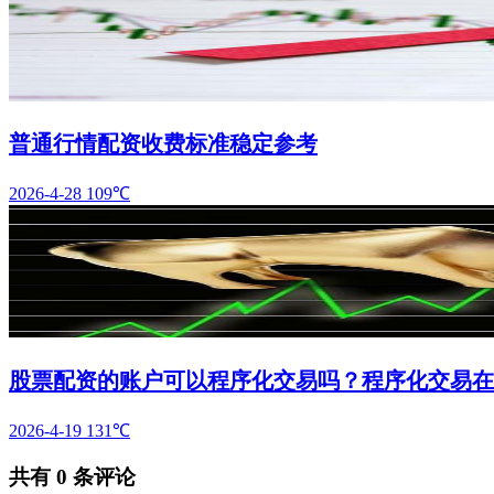
普通行情配资收费标准稳定参考
2026-4-28
109℃
股票配资的账户可以程序化交易吗？程序化交易在
2026-4-19
131℃
共有
0
条评论