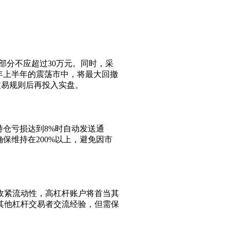
部分不应超过30万元。同时，采
6年上半年的震荡市中，将最大回撤
交易规则后再投入实盘。
持仓亏损达到8%时自动发送通
保维持在200%以上，避免因市
若收紧流动性，高杠杆账户将首当其
其他杠杆交易者交流经验，但需保