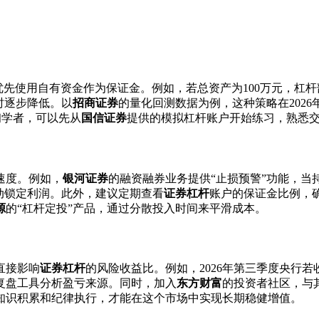
优先使用自有资金作为保证金。例如，若总资产为100万元，杠杆
时逐步降低。以
招商证券
的量化回测数据为例，这种策略在202
初学者，可以先从
国信证券
提供的模拟杠杆账户开始练习，熟悉
速度。例如，
银河证券
的融资融券业务提供“止损预警”功能，当
动锁定利润。此外，建议定期查看
证券杠杆
账户的保证金比例，确
源
的“杠杆定投”产品，通过分散投入时间来平滑成本。
直接影响
证券杠杆
的风险收益比。例如，2026年第三季度央行
复盘工具分析盈亏来源。同时，加入
东方财富
的投资者社区，与
知识积累和纪律执行，才能在这个市场中实现长期稳健增值。