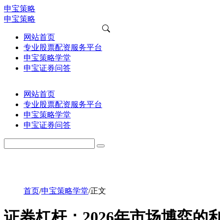
申宝策略
申宝策略
网站首页
专业股票配资服务平台
申宝策略学堂
申宝证券问答
网站首页
专业股票配资服务平台
申宝策略学堂
申宝证券问答
首页
/
申宝策略学堂
/
正文
证券杠杆：2026年市场博弈的