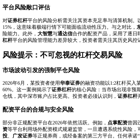
平台风险敞口评估
对
证券杠杆
平台的风险分析需关注其资本充足率与清算机制。
15%，这意味着极端行情下可能面临流动性压力。与之对比，
险能力。此外，
大智慧
与
通达信
合作的配资产品，采用了逐日
杠杆
平台的风险管理能力差异较大，投资者需关注其历史风控
风险提示：不可忽视的杠杆交易风险
市场波动引发的强制平仓风险
2026年6月，某投资者使用
华泰证券
的融资功能以1:2杠杆买
60%。这一案例揭示了
证券杠杆
的核心风险：当市场出现非预期
仓线，其中深市账户占比更高。投资者必须认识到，
证券杠杆
配资平台的合规与安全风险
部分非正规配资平台在2026年依然活跃。例如，
点掌配资
曾因
资
等平台利用场外配资模式规避监管，一旦遭遇系统性风险，
投
、
广发证券
等正规券商，或经备案的第三方平台。任何承诺“