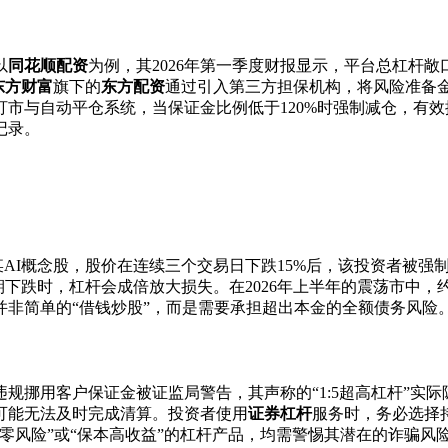
以
同花顺配资
为例，其2026年第一季度财报显示，平台总杠杆敞
东方财富
旗下的
东方配资
通过引入第三方担保机构，将风险准备金
盯市与自动平仓系统，当保证金比例低于120%时强制减仓，有
记录。
入某AI概念股，股价在连续三个交易日下跌15%后，该投资者被
下跌时，杠杆会成倍放大损失。在2026年上半年的震荡市中，约
并非简单的“借钱炒股”，而是需要承担超出本金的全额债务风险
违规挪用客户保证金被证监局警告，其声称的“1:5超高杠杆”实
可能无法及时完成清算。投资者使用
证券杠杆
服务时，务必选择
零风险”或“保本高收益”的杠杆产品，均需警惕其潜在的诈骗风