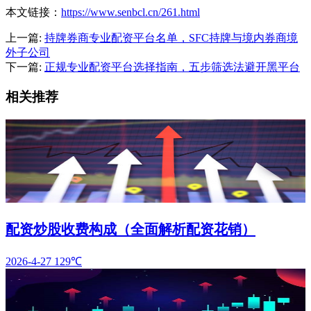
本文链接：
https://www.senbcl.cn/261.html
上一篇:
持牌券商专业配资平台名单，SFC持牌与境内券商境
外子公司
下一篇:
正规专业配资平台选择指南，五步筛选法避开黑平台
相关推荐
配资炒股收费构成（全面解析配资花销）
2026-4-27
129℃