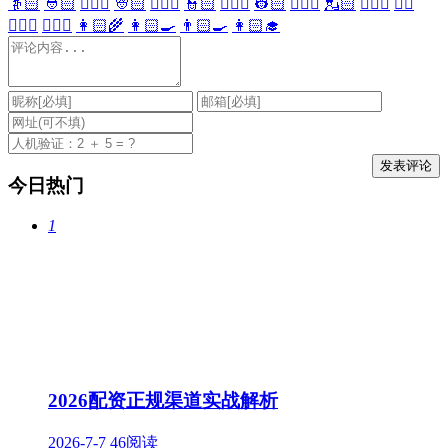
👵🏻
👲🏻
👳🏻‍♀️
👳🏻
👮🏻‍♀️
👮🏻
👷🏻‍♀️
👷🏻
💂🏻‍♀️
💂🏻
🕵🏻‍♀️
🕵🏻
👩🏻‍⚕️
👨🏻‍⚕️
👩🏻‍🌾
👩🏻‍🍳
👨🏻‍🍳
👩🏻‍🎓
今日热门
1
2026配资正规渠道实战解析
2026-7-7
46阅读