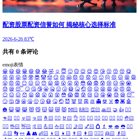
配资股票配资信誉如何 揭秘核心选择标准
2026-6-26
83℃
共有
0
条评论
emoji表情
😀
😃
😄
😁
😆
😅
😂
🤣
☺️
😇
🙂
🙃
😉
😌
😍
😘
😗
😙
😚
😋
😜
😝
😛
🤑
🤓
😎
🤡
🤠
😏
😒
🤗
😞
😔
😟
😕
🙁
☹️
😣
😖
😫
😩
😤
😠
😡
😶
😐
😑
😯
😦
😧
😮
😲
😵
😳
😱
😨
😰
😢
😥
🤤
😭
😓
😪
😴
🙄
🤔
🤥
😬
🤐
🤢
🤧
😷
🤒
🤕
😣
😖
😫
😩
😤
😠
😡
😶
😐
😑
😯
😦
😧
😮
😲
😵
😳
😱
😨
😰
😢
😥
🤤
😭
😓
😪
😴
🙄
🤔
🤥
😬
🤐
🤢
🤧
😷
🤒
🤕
😈
👿
👹
👺
💩
👻
💀
☠️
👽
👾
🤖
🎃
😺
😸
😹
😻
😼
😽
🙀
😿
😾
👐🏻
🙌🏻
👏🏻
🙏🏻
🤝
👍
👎🏻
👊🏻
✊🏻
🤛🏻
🤜🏻
🤞🏻
✌🏻
🤘🏻
👌
👈🏻
👉🏻
👆🏻
👇🏻
☝🏻
✋🏻
🤚🏻
🖐🏻
🖖🏻
👋🏻
🤙🏻
💪🏻
🖕🏻
✍🏻
🤳🏻
💅🏻
💍
💄
💋
👄
👅
👂🏻
👃🏻
👣
👀
👤
👥
👶🏻
👦🏻
👧🏻
👨🏻
👩🏻
👱🏻‍♀️
👱🏻
👴🏻