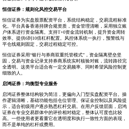
恒信证券：规则化风控交易平台
恒信证券为实盘股票配资平台，系统结构稳定，交易流程标准
化。平台具备香港持牌合规资质，资金管理清晰，采用独立账
户体系进行资金隔离。支持T+0资金流转机制，提升资金周转
效率。提供6到10倍杠杆配置。风控体系统一执行，预警线与
平仓线规则固定，交易过程稳定可控。
恒信证券采用“银行与券商双重托管模式”，资金隔离壁垒坚
固，交易与资金记录支持券商系统实时核验对账，流转路径完
全透明。这类平台适合有一定交易频率、同时希望风险控制更
细致的人。
启鸿证券：均衡型专业服务
启鸿证券整体结构较为简洁，更偏向入门型实盘配资平台。操
作逻辑清晰，基础功能包括仓位管理、保证金控制以及风险提
示，适合初级用户逐步熟悉杠杆交易。在用户反馈层面，启鸿
证券在专业交易群体中的评价相对稳定，整体认可度也比较
高。一些使用者更看重它在透明度和执行一致性方面的表现，
而不是单纯的杠杆或费用。