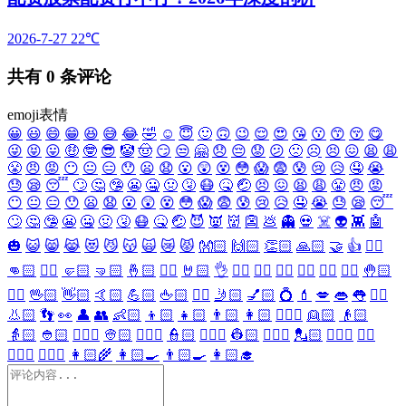
2026-7-27
22℃
共有
0
条评论
emoji表情
😀
😃
😄
😁
😆
😅
😂
🤣
☺️
😇
🙂
🙃
😉
😌
😍
😘
😗
😙
😚
😋
😜
😝
😛
🤑
🤓
😎
🤡
🤠
😏
😒
🤗
😞
😔
😟
😕
🙁
☹️
😣
😖
😫
😩
😤
😠
😡
😶
😐
😑
😯
😦
😧
😮
😲
😵
😳
😱
😨
😰
😢
😥
🤤
😭
😓
😪
😴
🙄
🤔
🤥
😬
🤐
🤢
🤧
😷
🤒
🤕
😣
😖
😫
😩
😤
😠
😡
😶
😐
😑
😯
😦
😧
😮
😲
😵
😳
😱
😨
😰
😢
😥
🤤
😭
😓
😪
😴
🙄
🤔
🤥
😬
🤐
🤢
🤧
😷
🤒
🤕
😈
👿
👹
👺
💩
👻
💀
☠️
👽
👾
🤖
🎃
😺
😸
😹
😻
😼
😽
🙀
😿
😾
👐🏻
🙌🏻
👏🏻
🙏🏻
🤝
👍
👎🏻
👊🏻
✊🏻
🤛🏻
🤜🏻
🤞🏻
✌🏻
🤘🏻
👌
👈🏻
👉🏻
👆🏻
👇🏻
☝🏻
✋🏻
🤚🏻
🖐🏻
🖖🏻
👋🏻
🤙🏻
💪🏻
🖕🏻
✍🏻
🤳🏻
💅🏻
💍
💄
💋
👄
👅
👂🏻
👃🏻
👣
👀
👤
👥
👶🏻
👦🏻
👧🏻
👨🏻
👩🏻
👱🏻‍♀️
👱🏻
👴🏻
👵🏻
👲🏻
👳🏻‍♀️
👳🏻
👮🏻‍♀️
👮🏻
👷🏻‍♀️
👷🏻
💂🏻‍♀️
💂🏻
🕵🏻‍♀️
🕵🏻
👩🏻‍⚕️
👨🏻‍⚕️
👩🏻‍🌾
👩🏻‍🍳
👨🏻‍🍳
👩🏻‍🎓