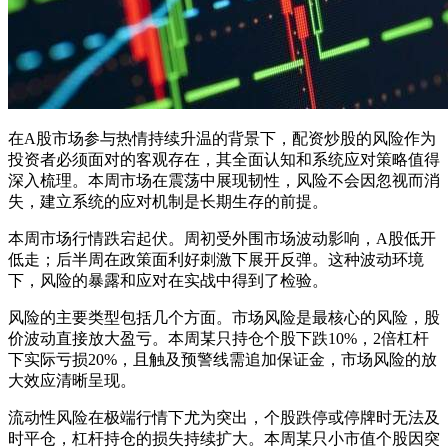
在A股市场参与热情持续升温的背景下，配资炒股的风险作为
投资者必须面对的客观存在，其全面认知和系统应对策略值得
深入梳理。本周市场在震荡中展现韧性，风险不会因忽视而消
失，建立系统的应对机制是长期生存的前提。
本周市场行情跌宕起伏。周初受外围市场波动影响，A股低开
低走；后半周在政策面利好刺激下展开反弹。这种波动环境
下，风险的暴露和应对在实战中得到了检验。
风险的主要类型包括几个方面。市场风险是最核心的风险，股
价波动直接放大盈亏。本周某只持仓个股下跌10%，2倍杠杆
下实际亏损20%，且触及预警线需追加保证金，市场风险的放
大效应清晰呈现。
流动性风险在极端行情下尤为突出，个股跌停或停牌时无法及
时平仓，杠杆持仓的损失持续扩大。本周某只小市值个股因突