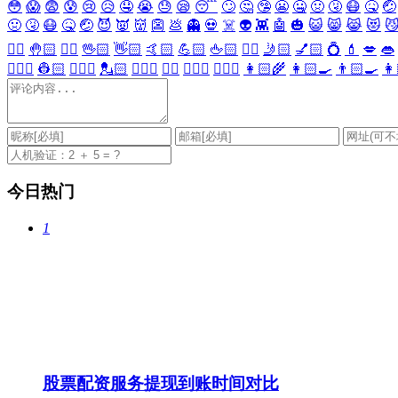
😳
😱
😨
😰
😢
😥
🤤
😭
😓
😪
😴
🙄
🤔
🤥
😬
🤐
🤢
🤧
😷
🤒
🤕
🤢
🤧
😷
🤒
🤕
😈
👿
👹
👺
💩
👻
💀
☠️
👽
👾
🤖
🎃
😺
😸
😹
😻

✋🏻
🤚🏻
🖐🏻
🖖🏻
👋🏻
🤙🏻
💪🏻
🖕🏻
✍🏻
🤳🏻
💅🏻
💍
💄
💋
👄
👷🏻‍♀️
👷🏻
💂🏻‍♀️
💂🏻
🕵🏻‍♀️
🕵🏻
👩🏻‍⚕️
👨🏻‍⚕️
👩🏻‍🌾
👩🏻‍🍳
👨🏻‍🍳
👩
今日热门
1
股票配资服务提现到账时间对比