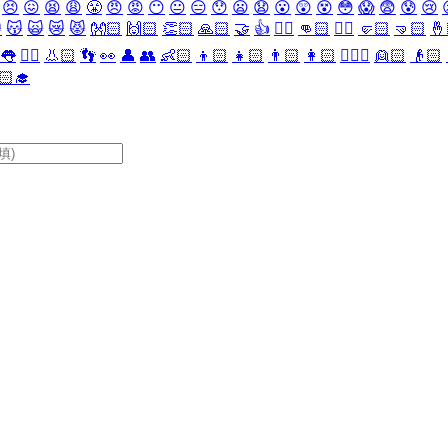
😣
😖
😫
😩
😤
😠
😡
😶
😐
😑
😯
😦
😧
😮
😲
😵
😳
😱
😨
😰
😢

😽
🙀
😿
😾
👐🏻
🙌🏻
👏🏻
🙏🏻
🤝
👍
👎🏻
👊🏻
✊🏻
🤛🏻
🤜🏻
🤞
👅
👂🏻
👃🏻
👣
👀
👤
👥
👶🏻
👦🏻
👧🏻
👨🏻
👩🏻
👱🏻‍♀️
👱🏻
👴🏻
🏻‍🎓