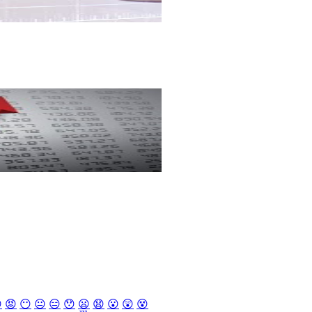

😡
😶
😐
😑
😯
😦
😧
😮
😲
😵