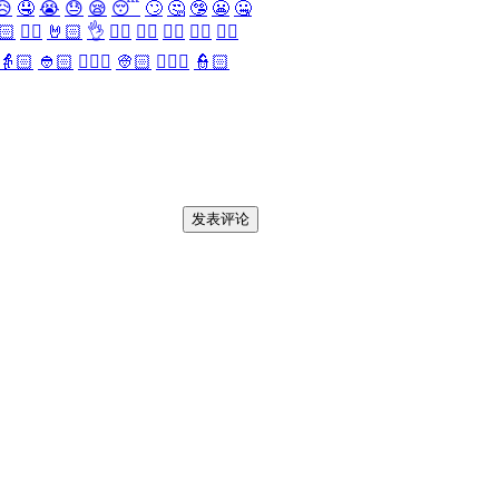
😥
🤤
😭
😓
😪
😴
🙄
🤔
🤥
😬
🤐
🏻
✌🏻
🤘🏻
👌
👈🏻
👉🏻
👆🏻
👇🏻
☝🏻
👵🏻
👲🏻
👳🏻‍♀️
👳🏻
👮🏻‍♀️
👮🏻