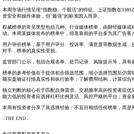
本周市场行情呈现"指数稳、个股活"的特征。上证指数在33
资安全和操作体验，但"最强"的标准因人而异。
权威榜单的常见类型包括几种。行业媒体榜单，由财经媒体或
动。本周某媒体发布的榜单中，排名靠前的平台多为其广告客
用户评价榜单，基于用户评分、投诉率、满意度等数据生成，
对手，榜单的真实性受损。
监管部门公示，包括合规名单、处罚记录、风险提示等，具有
榜单的参考价值在于提供初步筛选范围，缩小选择范围后仍需
额实盘验证行情真实性和执行效率；了解费用结构，计算综合
独立判断的核心在于匹配自身需求。交易频率高的投资者应优
能力低的投资者应选择杠杆比例灵活、风控严格的平台；资金量
本周有投资者分享了其选择经验：不盲目相信任何榜单，而是
- THE END -