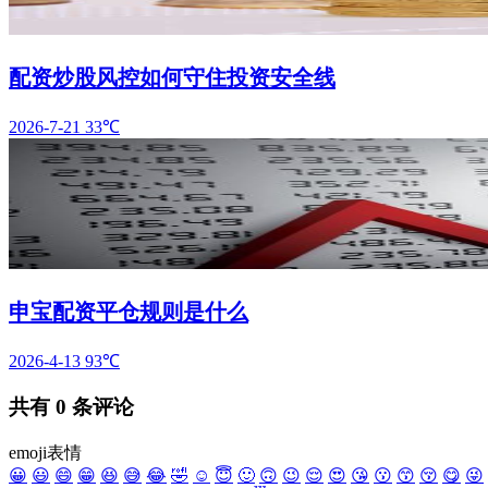
配资炒股风控如何守住投资安全线
2026-7-21
33℃
申宝配资平仓规则是什么
2026-4-13
93℃
共有
0
条评论
emoji表情
😀
😃
😄
😁
😆
😅
😂
🤣
☺️
😇
🙂
🙃
😉
😌
😍
😘
😗
😙
😚
😋
😜