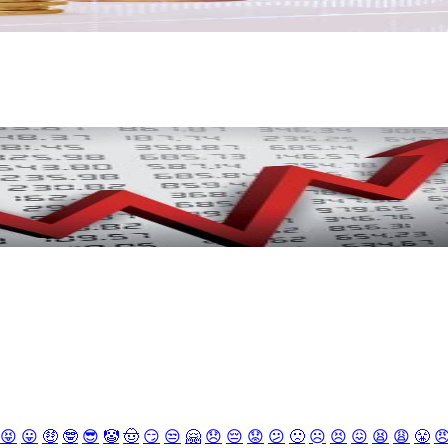
😝
😛
🤑
🤓
😎
🤡
🤠
😏
😒
🤗
😞
😔
😟
😕
🙁
☹️
😣
😖
😫
😩
😤
