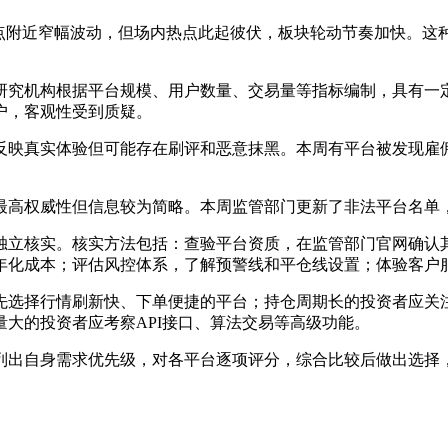
80点附近窄幅波动，但场内热点此起彼伏，板块轮动节奏加快。
研究机构根据平台规模、用户数量、交易量等指标编制，具有一
户，客观性受到质疑。
反映真实体验但可能存在刷评和恶意抹黑。本周有平台被发现雇
最高权威性但信息较为简略。本周监管部门更新了非法平台名单
独立核实。核实方法包括：查验平台资质，在监管部门官网确认
年化成本；评估风控体系，了解预警线和平仓线设置；体验客户
先选择行情刷新快、下单便捷的平台；持仓周期长的投资者应关
大的投资者应考察API接口、算法交易等高级功能。
列出自身需求优先级，对各平台逐项评分，综合比较后做出选择