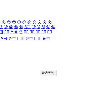

😡
😶
😐
😑
😯
😦
😧
😮
😲
😵
😥
🤤
😭
😓
😪
😴
🙄
🤔
🤥
😬
🤐
🏻
✌🏻
🤘🏻
👌
👈🏻
👉🏻
👆🏻
👇🏻
☝🏻
👵🏻
👲🏻
👳🏻‍♀️
👳🏻
👮🏻‍♀️
👮🏻