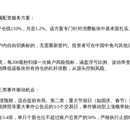
属配资服务方案：
平仓线110%，月息1.2%。该方案专门针对消费板块中基本面扎
户内自由切换标的，无需重新签约。投资者可在中国中免与其他
统，每200毫秒扫描一次账户风险指标，涵盖浮亏比例、波动率
动降低该板块所有持仓的杠杆倍数，从源头控制风险。
三类事件驱动机会：
业绩预期，适合提前布局。第二类：重大节假日（如国庆、春节
牌照等重大事件公告后的3-5个交易日，事件驱动型上涨概率
3-4倍，单只个股仓位不超过账户总资产的50%，严格执行止