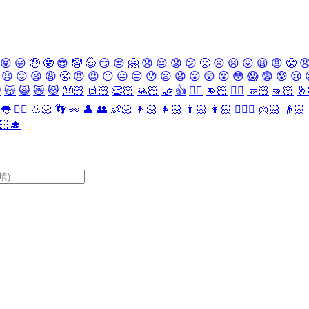
😝
😛
🤑
🤓
😎
🤡
🤠
😏
😒
🤗
😞
😔
😟
😕
🙁
☹️
😣
😖
😫
😩
😤

😣
😖
😫
😩
😤
😠
😡
😶
😐
😑
😯
😦
😧
😮
😲
😵
😳
😱
😨
😰
😢

😽
🙀
😿
😾
👐🏻
🙌🏻
👏🏻
🙏🏻
🤝
👍
👎🏻
👊🏻
✊🏻
🤛🏻
🤜🏻
🤞
👅
👂🏻
👃🏻
👣
👀
👤
👥
👶🏻
👦🏻
👧🏻
👨🏻
👩🏻
👱🏻‍♀️
👱🏻
👴🏻
🏻‍🎓