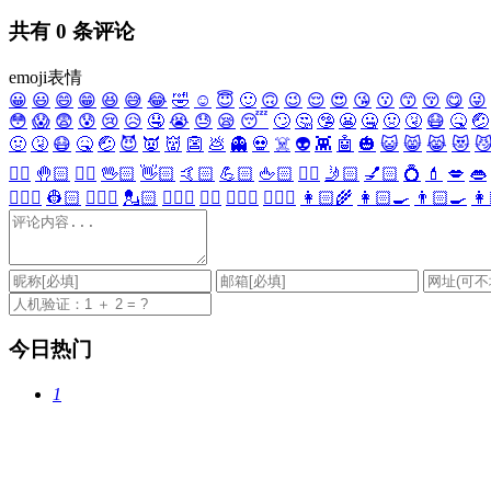
共有
0
条评论
emoji表情
😀
😃
😄
😁
😆
😅
😂
🤣
☺️
😇
🙂
🙃
😉
😌
😍
😘
😗
😙
😚
😋
😜
😳
😱
😨
😰
😢
😥
🤤
😭
😓
😪
😴
🙄
🤔
🤥
😬
🤐
🤢
🤧
😷
🤒
🤕
🤢
🤧
😷
🤒
🤕
😈
👿
👹
👺
💩
👻
💀
☠️
👽
👾
🤖
🎃
😺
😸
😹
😻

✋🏻
🤚🏻
🖐🏻
🖖🏻
👋🏻
🤙🏻
💪🏻
🖕🏻
✍🏻
🤳🏻
💅🏻
💍
💄
💋
👄
👷🏻‍♀️
👷🏻
💂🏻‍♀️
💂🏻
🕵🏻‍♀️
🕵🏻
👩🏻‍⚕️
👨🏻‍⚕️
👩🏻‍🌾
👩🏻‍🍳
👨🏻‍🍳
👩
今日热门
1