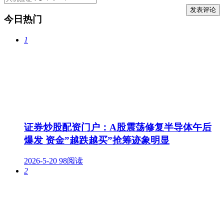
今日热门
1
证券炒股配资门户：A股震荡修复半导体午后
爆发 资金”越跌越买”抢筹迹象明显
2026-5-20
98阅读
2