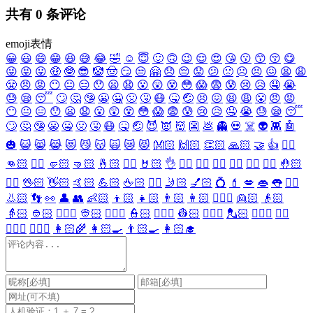
共有
0
条评论
emoji表情
😀
😃
😄
😁
😆
😅
😂
🤣
☺️
😇
🙂
🙃
😉
😌
😍
😘
😗
😙
😚
😋
😜
😝
😛
🤑
🤓
😎
🤡
🤠
😏
😒
🤗
😞
😔
😟
😕
🙁
☹️
😣
😖
😫
😩
😤
😠
😡
😶
😐
😑
😯
😦
😧
😮
😲
😵
😳
😱
😨
😰
😢
😥
🤤
😭
😓
😪
😴
🙄
🤔
🤥
😬
🤐
🤢
🤧
😷
🤒
🤕
😣
😖
😫
😩
😤
😠
😡
😶
😐
😑
😯
😦
😧
😮
😲
😵
😳
😱
😨
😰
😢
😥
🤤
😭
😓
😪
😴
🙄
🤔
🤥
😬
🤐
🤢
🤧
😷
🤒
🤕
😈
👿
👹
👺
💩
👻
💀
☠️
👽
👾
🤖
🎃
😺
😸
😹
😻
😼
😽
🙀
😿
😾
👐🏻
🙌🏻
👏🏻
🙏🏻
🤝
👍
👎🏻
👊🏻
✊🏻
🤛🏻
🤜🏻
🤞🏻
✌🏻
🤘🏻
👌
👈🏻
👉🏻
👆🏻
👇🏻
☝🏻
✋🏻
🤚🏻
🖐🏻
🖖🏻
👋🏻
🤙🏻
💪🏻
🖕🏻
✍🏻
🤳🏻
💅🏻
💍
💄
💋
👄
👅
👂🏻
👃🏻
👣
👀
👤
👥
👶🏻
👦🏻
👧🏻
👨🏻
👩🏻
👱🏻‍♀️
👱🏻
👴🏻
👵🏻
👲🏻
👳🏻‍♀️
👳🏻
👮🏻‍♀️
👮🏻
👷🏻‍♀️
👷🏻
💂🏻‍♀️
💂🏻
🕵🏻‍♀️
🕵🏻
👩🏻‍⚕️
👨🏻‍⚕️
👩🏻‍🌾
👩🏻‍🍳
👨🏻‍🍳
👩🏻‍🎓