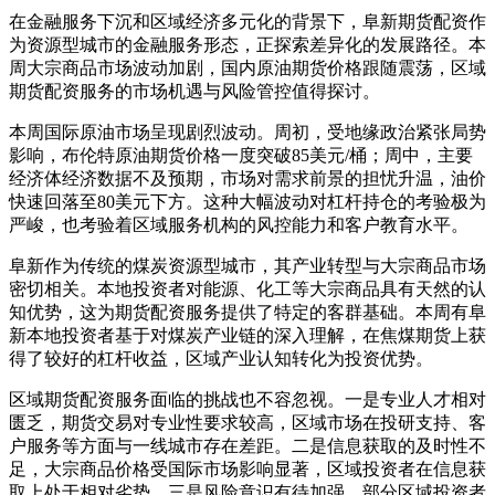
在金融服务下沉和区域经济多元化的背景下，阜新期货配资作
为资源型城市的金融服务形态，正探索差异化的发展路径。本
周大宗商品市场波动加剧，国内原油期货价格跟随震荡，区域
期货配资服务的市场机遇与风险管控值得探讨。
本周国际原油市场呈现剧烈波动。周初，受地缘政治紧张局势
影响，布伦特原油期货价格一度突破85美元/桶；周中，主要
经济体经济数据不及预期，市场对需求前景的担忧升温，油价
快速回落至80美元下方。这种大幅波动对杠杆持仓的考验极为
严峻，也考验着区域服务机构的风控能力和客户教育水平。
阜新作为传统的煤炭资源型城市，其产业转型与大宗商品市场
密切相关。本地投资者对能源、化工等大宗商品具有天然的认
知优势，这为期货配资服务提供了特定的客群基础。本周有阜
新本地投资者基于对煤炭产业链的深入理解，在焦煤期货上获
得了较好的杠杆收益，区域产业认知转化为投资优势。
区域期货配资服务面临的挑战也不容忽视。一是专业人才相对
匮乏，期货交易对专业性要求较高，区域市场在投研支持、客
户服务等方面与一线城市存在差距。二是信息获取的及时性不
足，大宗商品价格受国际市场影响显著，区域投资者在信息获
取上处于相对劣势。三是风险意识有待加强，部分区域投资者