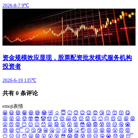
2026-8-7
9℃
资金规模效应显现，股票配资批发模式服务机构
投资者
2026-6-19
135℃
共有
0
条评论
emoji表情
😀
😃
😄
😁
😆
😅
😂
🤣
☺️
😇
🙂
🙃
😉
😌
😍
😘
😗
😙
😚
😋
😜
😝
😛
🤑
🤓
😎
🤡
🤠
😏
😒
🤗
😞
😔
😟
😕
🙁
☹️
😣
😖
😫
😩
😤
😠
😡
😶
😐
😑
😯
😦
😧
😮
😲
😵
😳
😱
😨
😰
😢
😥
🤤
😭
😓
😪
😴
🙄
🤔
🤥
😬
🤐
🤢
🤧
😷
🤒
🤕
😣
😖
😫
😩
😤
😠
😡
😶
😐
😑
😯
😦
😧
😮
😲
😵
😳
😱
😨
😰
😢
😥
🤤
😭
😓
😪
😴