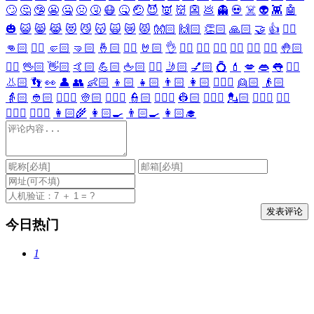
🙄
🤔
🤥
😬
🤐
🤢
🤧
😷
🤒
🤕
😈
👿
👹
👺
💩
👻
💀
☠️
👽
👾
🤖
🎃
😺
😸
😹
😻
😼
😽
🙀
😿
😾
👐🏻
🙌🏻
👏🏻
🙏🏻
🤝
👍
👎🏻
👊🏻
✊🏻
🤛🏻
🤜🏻
🤞🏻
✌🏻
🤘🏻
👌
👈🏻
👉🏻
👆🏻
👇🏻
☝🏻
✋🏻
🤚🏻
🖐🏻
🖖🏻
👋🏻
🤙🏻
💪🏻
🖕🏻
✍🏻
🤳🏻
💅🏻
💍
💄
💋
👄
👅
👂🏻
👃🏻
👣
👀
👤
👥
👶🏻
👦🏻
👧🏻
👨🏻
👩🏻
👱🏻‍♀️
👱🏻
👴🏻
👵🏻
👲🏻
👳🏻‍♀️
👳🏻
👮🏻‍♀️
👮🏻
👷🏻‍♀️
👷🏻
💂🏻‍♀️
💂🏻
🕵🏻‍♀️
🕵🏻
👩🏻‍⚕️
👨🏻‍⚕️
👩🏻‍🌾
👩🏻‍🍳
👨🏻‍🍳
👩🏻‍🎓
今日热门
1