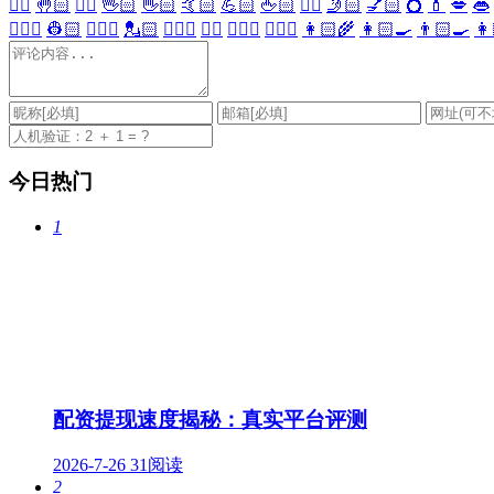
✋🏻
🤚🏻
🖐🏻
🖖🏻
👋🏻
🤙🏻
💪🏻
🖕🏻
✍🏻
🤳🏻
💅🏻
💍
💄
💋
👄
👷🏻‍♀️
👷🏻
💂🏻‍♀️
💂🏻
🕵🏻‍♀️
🕵🏻
👩🏻‍⚕️
👨🏻‍⚕️
👩🏻‍🌾
👩🏻‍🍳
👨🏻‍🍳
👩
今日热门
1
配资提现速度揭秘：真实平台评测
2026-7-26
31阅读
2