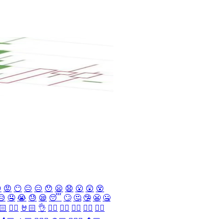

😡
😶
😐
😑
😯
😦
😧
😮
😲
😵
😥
🤤
😭
😓
😪
😴
🙄
🤔
🤥
😬
🤐
🏻
✌🏻
🤘🏻
👌
👈🏻
👉🏻
👆🏻
👇🏻
☝🏻