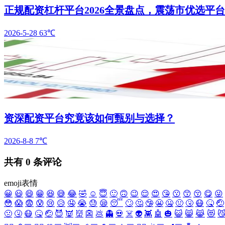
正规配资杠杆平台2026全景盘点，震荡市优选平
2026-5-28
63℃
资深配资平台究竟该如何甄别与选择？
2026-8-8
7℃
共有
0
条评论
emoji表情
😀
😃
😄
😁
😆
😅
😂
🤣
☺️
😇
🙂
🙃
😉
😌
😍
😘
😗
😙
😚
😋
😜
😳
😱
😨
😰
😢
😥
🤤
😭
😓
😪
😴
🙄
🤔
🤥
😬
🤐
🤢
🤧
😷
🤒
🤕
🤢
🤧
😷
🤒
🤕
😈
👿
👹
👺
💩
👻
💀
☠️
👽
👾
🤖
🎃
😺
😸
😹
😻
