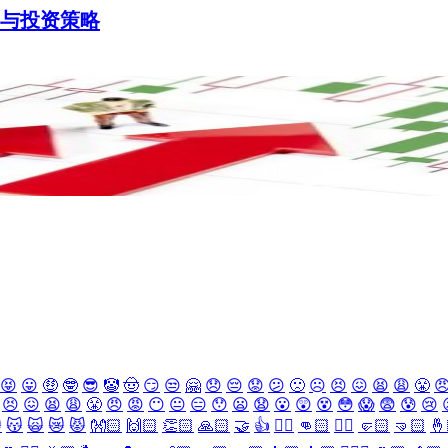
台与投资策略
😝
😛
🤑
🤓
😎
🤡
🤠
😏
😒
🤗
😞
😔
😟
😕
🙁
☹️
😣
😖
😫
😩
😤

😣
😖
😫
😩
😤
😠
😡
😶
😐
😑
😯
😦
😧
😮
😲
😵
😳
😱
😨
😰
😢

😽
🙀
😿
😾
👐🏻
🙌🏻
👏🏻
🙏🏻
🤝
👍
👎🏻
👊🏻
✊🏻
🤛🏻
🤜🏻
🤞