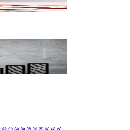

😡
😶
😐
😑
😯
😦
😧
😮
😲
😵