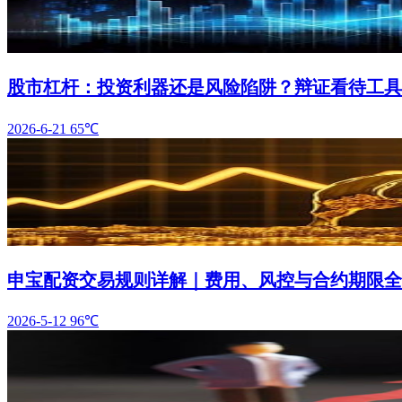
股市杠杆：投资利器还是风险陷阱？辩证看待工具
2026-6-21
65℃
申宝配资交易规则详解｜费用、风控与合约期限全
2026-5-12
96℃