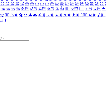
😣
😖
😫
😩
😤
😠
😡
😶
😐
😑
😯
😦
😧
😮
😲
😵
😳
😱
😨
😰
😢

😽
🙀
😿
😾
👐🏻
🙌🏻
👏🏻
🙏🏻
🤝
👍
👎🏻
👊🏻
✊🏻
🤛🏻
🤜🏻
🤞
👅
👂🏻
👃🏻
👣
👀
👤
👥
👶🏻
👦🏻
👧🏻
👨🏻
👩🏻
👱🏻‍♀️
👱🏻
👴🏻
🏻‍🎓