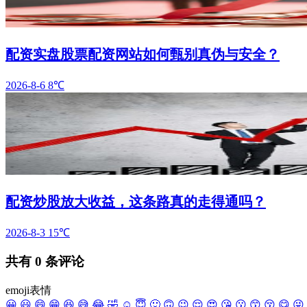
配资实盘股票配资网站如何甄别真伪与安全？
2026-8-6
8℃
配资炒股放大收益，这条路真的走得通吗？
2026-8-3
15℃
共有
0
条评论
emoji表情
😀
😃
😄
😁
😆
😅
😂
🤣
☺️
😇
🙂
🙃
😉
😌
😍
😘
😗
😙
😚
😋
😜