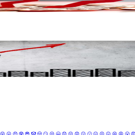
😝
😛
🤑
🤓
😎
🤡
🤠
😏
😒
🤗
😞
😔
😟
😕
🙁
☹️
😣
😖
😫
😩
😤
