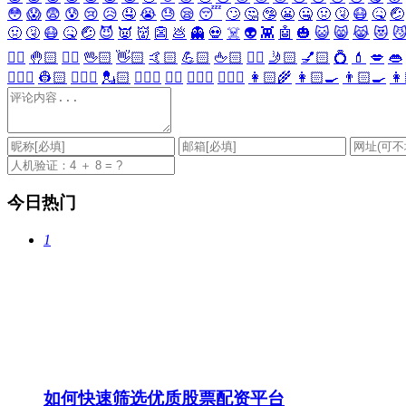
😳
😱
😨
😰
😢
😥
🤤
😭
😓
😪
😴
🙄
🤔
🤥
😬
🤐
🤢
🤧
😷
🤒
🤕
🤢
🤧
😷
🤒
🤕
😈
👿
👹
👺
💩
👻
💀
☠️
👽
👾
🤖
🎃
😺
😸
😹
😻

✋🏻
🤚🏻
🖐🏻
🖖🏻
👋🏻
🤙🏻
💪🏻
🖕🏻
✍🏻
🤳🏻
💅🏻
💍
💄
💋
👄
👷🏻‍♀️
👷🏻
💂🏻‍♀️
💂🏻
🕵🏻‍♀️
🕵🏻
👩🏻‍⚕️
👨🏻‍⚕️
👩🏻‍🌾
👩🏻‍🍳
👨🏻‍🍳
👩
今日热门
1
如何快速筛选优质股票配资平台