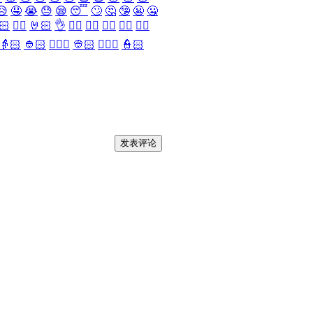
😥
🤤
😭
😓
😪
😴
🙄
🤔
🤥
😬
🤐
🏻
✌🏻
🤘🏻
👌
👈🏻
👉🏻
👆🏻
👇🏻
☝🏻
👵🏻
👲🏻
👳🏻‍♀️
👳🏻
👮🏻‍♀️
👮🏻