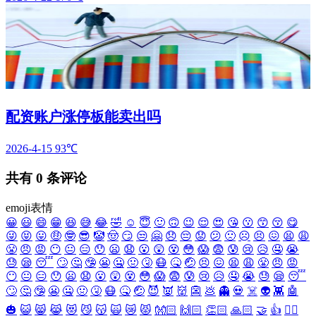
配资账户涨停板能卖出吗
2026-4-15
93℃
共有
0
条评论
emoji表情
😀
😃
😄
😁
😆
😅
😂
🤣
☺️
😇
🙂
🙃
😉
😌
😍
😘
😗
😙
😚
😋
😜
😝
😛
🤑
🤓
😎
🤡
🤠
😏
😒
🤗
😞
😔
😟
😕
🙁
☹️
😣
😖
😫
😩
😤
😠
😡
😶
😐
😑
😯
😦
😧
😮
😲
😵
😳
😱
😨
😰
😢
😥
🤤
😭
😓
😪
😴
🙄
🤔
🤥
😬
🤐
🤢
🤧
😷
🤒
🤕
😣
😖
😫
😩
😤
😠
😡
😶
😐
😑
😯
😦
😧
😮
😲
😵
😳
😱
😨
😰
😢
😥
🤤
😭
😓
😪
😴
🙄
🤔
🤥
😬
🤐
🤢
🤧
😷
🤒
🤕
😈
👿
👹
👺
💩
👻
💀
☠️
👽
👾
🤖
🎃
😺
😸
😹
😻
😼
😽
🙀
😿
😾
👐🏻
🙌🏻
👏🏻
🙏🏻
🤝
👍
👎🏻