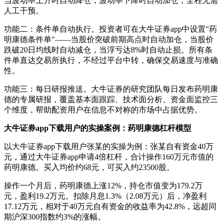
当波动率上升时自动降仓，波动率下降时自动加仓，全程无需
人工干预。
功能二：条件单自动执行。投资者可在大牛证券app中设置"药
明康德条件单"——当股价突破前期高点时自动加仓，当股价
跌破20日均线时自动减仓，当浮亏达8%时自动止损。所有条
件单直达交易所执行，不经过平台中转，确保交易速度与准确
性。
功能三：每日研报推送。大牛证券的研究团队每日发布药明康
德的专属研报，覆盖基本面跟踪、技术面分析、资金面监控三
个维度，帮助配资用户在信息不对称的市场中占据优势。
大牛证券app下载用户的实操案例：药明康德杠杆模型
以大牛证券app下载用户张某的实操为例：张某自有资金40万
元，通过大牛证券app申请4倍杠杆，合计操作160万元市值的
药明康德。买入均价约68元，可买入约23500股。
操作一个月后，药明康德上涨12%，持仓市值变为179.2万
元，盈利19.2万元。扣除月息1.3%（2.08万元）后，净盈利
17.12万元，相对于40万元自有资金的收益率为42.8%，远超同
期沪深300指数约3%的涨幅。