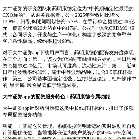
大牛证券的研究团队将药明康德定位为"中长期确定性最强的
CXO标的"。从财务数据看，公司2025年营收同比增长
12.8%，归母净利润同比增长15.3%，在手订单金额超过500亿
元，覆盖全球前20大药企中的17家。公司"一体化CRDMO"模
式（合同研究、开发与生产一体化）构建了极深的竞争壁垒，
客户粘性极高，续约率超过90%。
对于大牛证券app下载用户而言，药明康德的配资友好度体现
在三个方面：第一，该股为沪深两市融资融券标的，且日均融
资余额超过20亿元，市场认可度高，流动性充沛；第二，近60
日年化波动率约30%，属于中等波动品种，适合3-5倍杠杆操
作；第三，公司基本面确定性强，业绩增速稳定，杠杆操作中
的"黑天鹅"风险显著低于纯题材股。
大牛证券app的配资服务特色：药明康德专属功能
大牛证券app针对药明康德这类中长线杠杆标的，推出了多项
专属配资服务功能：
功能一：智能仓位管理。系统根据药明康德的实时波动率自动
计算最优仓位，当前推荐仓位为账户总资产的45%-55%之间。