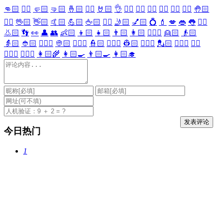
👊🏻
✊🏻
🤛🏻
🤜🏻
🤞🏻
✌🏻
🤘🏻
👌
👈🏻
👉🏻
👆🏻
👇🏻
☝🏻
✋🏻
🤚🏻
🖐🏻
🖖🏻
👋🏻
🤙🏻
💪🏻
🖕🏻
✍🏻
🤳🏻
💅🏻
💍
💄
💋
👄
👅
👂🏻
👃🏻
👣
👀
👤
👥
👶🏻
👦🏻
👧🏻
👨🏻
👩🏻
👱🏻‍♀️
👱🏻
👴🏻
👵🏻
👲🏻
👳🏻‍♀️
👳🏻
👮🏻‍♀️
👮🏻
👷🏻‍♀️
👷🏻
💂🏻‍♀️
💂🏻
🕵🏻‍♀️
🕵🏻
👩🏻‍⚕️
👨🏻‍⚕️
👩🏻‍🌾
👩🏻‍🍳
👨🏻‍🍳
👩🏻‍🎓
今日热门
1