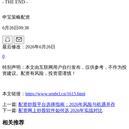
- THE END -
申宝策略配资
6月26日09:38
最后修改：2026年6月26日
0
特别声明：本文由互联网用户自行发布，仅供参考，不作为投
资建议。配资有风险，投资需谨慎！
本文链接：
https://www.senbcl.cn/1615.html
上一篇:
配资炒股平台选择指南：2026年风险与机遇并存
下一篇:
配资网上炒股软件如何选 2026年实战对比
相关推荐