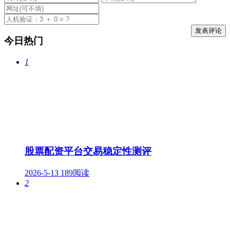
今日热门
1
股票配资平台交易稳定性测评
2026-5-13
189阅读
2