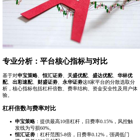
专业分析：平台核心指标与对比
基于对
申宝策略
、
恒汇证劵
、
天盛优配
、
盛达优配
、
华林优
配
、
出彩速配
、
财盛证劵
、
永华证劵
这8家平台的分散选取分
析，核心指标包括杠杆倍数、费率结构、资金安全性及用户体
验。
杠杆倍数与费率对比
申宝策略
：提供最高10倍杠杆，日费率0.15%，风控触
发线为亏损60%。
恒汇证劵
：杠杆范围5-8倍，日费率0.12%，强调低门