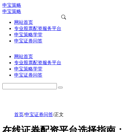
申宝策略
申宝策略
网站首页
专业股票配资服务平台
申宝策略学堂
申宝证券问答
网站首页
专业股票配资服务平台
申宝策略学堂
申宝证券问答
首页
/
申宝证券问答
/
正文
在线证券配资平台选择指南：