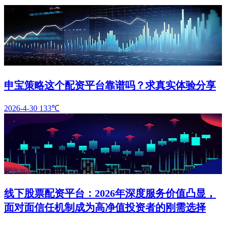
申宝策略这个配资平台靠谱吗？求真实体验分享
2026-4-30
133℃
线下股票配资平台：2026年深度服务价值凸显，
面对面信任机制成为高净值投资者的刚需选择