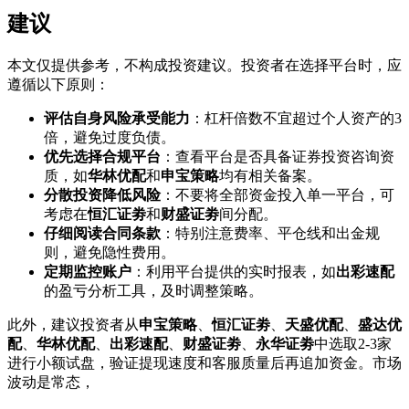
建议
本文仅提供参考，不构成投资建议。投资者在选择平台时，应
遵循以下原则：
评估自身风险承受能力
：杠杆倍数不宜超过个人资产的3
倍，避免过度负债。
优先选择合规平台
：查看平台是否具备证券投资咨询资
质，如
华林优配
和
申宝策略
均有相关备案。
分散投资降低风险
：不要将全部资金投入单一平台，可
考虑在
恒汇证劵
和
财盛证劵
间分配。
仔细阅读合同条款
：特别注意费率、平仓线和出金规
则，避免隐性费用。
定期监控账户
：利用平台提供的实时报表，如
出彩速配
的盈亏分析工具，及时调整策略。
此外，建议投资者从
申宝策略
、
恒汇证劵
、
天盛优配
、
盛达优
配
、
华林优配
、
出彩速配
、
财盛证劵
、
永华证劵
中选取2-3家
进行小额试盘，验证提现速度和客服质量后再追加资金。市场
波动是常态，