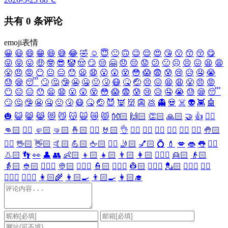
共有
0
条评论
emoji表情
😀
😃
😄
😁
😆
😅
😂
🤣
☺️
😇
🙂
🙃
😉
😌
😍
😘
😗
😙
😚
😋
😜
😝
😛
🤑
🤓
😎
🤡
🤠
😏
😒
🤗
😞
😔
😟
😕
🙁
☹️
😣
😖
😫
😩
😤
😠
😡
😶
😐
😑
😯
😦
😧
😮
😲
😵
😳
😱
😨
😰
😢
😥
🤤
😭
😓
😪
😴
🙄
🤔
🤥
😬
🤐
🤢
🤧
😷
🤒
🤕
😣
😖
😫
😩
😤
😠
😡
😶
😐
😑
😯
😦
😧
😮
😲
😵
😳
😱
😨
😰
😢
😥
🤤
😭
😓
😪
😴
🙄
🤔
🤥
😬
🤐
🤢
🤧
😷
🤒
🤕
😈
👿
👹
👺
💩
👻
💀
☠️
👽
👾
🤖
🎃
😺
😸
😹
😻
😼
😽
🙀
😿
😾
👐🏻
🙌🏻
👏🏻
🙏🏻
🤝
👍
👎🏻
👊🏻
✊🏻
🤛🏻
🤜🏻
🤞🏻
✌🏻
🤘🏻
👌
👈🏻
👉🏻
👆🏻
👇🏻
☝🏻
✋🏻
🤚🏻
🖐🏻
🖖🏻
👋🏻
🤙🏻
💪🏻
🖕🏻
✍🏻
🤳🏻
💅🏻
💍
💄
💋
👄
👅
👂🏻
👃🏻
👣
👀
👤
👥
👶🏻
👦🏻
👧🏻
👨🏻
👩🏻
👱🏻‍♀️
👱🏻
👴🏻
👵🏻
👲🏻
👳🏻‍♀️
👳🏻
👮🏻‍♀️
👮🏻
👷🏻‍♀️
👷🏻
💂🏻‍♀️
💂🏻
🕵🏻‍♀️
🕵🏻
👩🏻‍⚕️
👨🏻‍⚕️
👩🏻‍🌾
👩🏻‍🍳
👨🏻‍🍳
👩🏻‍🎓