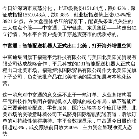
今日沪深两市震荡分化，上证综指报4151.84点，跌0.42%，深
证成指报15510.43点，跌0.38%，创业板指逆势上涨0.34%报
3921.64点。在大盘整体承压的背景下，配资头条重点关注的
三大焦点个股——中富通、卫宁健康、东贝集团——均走出独
立行情，为本平台客户提供了穿越震荡市的优质标的。
中富通：智能配送机器人正式出口北美，打开海外增量空间
中富通集团旗下福建平元科技有限公司与美国北美阳光贸易有
限公司达成战略合作，平元科技的D31智能配送机器人正式启
程出口北美市场。福建炬泓国际贸易有限公司作为北美阳光旗
下子公司，负责该批产品在北美市场的渠道拓展与本地化运
营。
这一消息对中富通的意义远不止于一笔订单。从业务结构看，
平元科技作为集团在智能机器人领域的核心布局，旗下智能产
品已覆盖物流配送、零售服务、医疗运输等多个应用场景。北
美市场的突破意味着公司正式跻身国际智能配送赛道，后续订
单的可持续性值得期待。本平台数据显示，中富通今日股价涨
幅超过3%，成交额较前日放大40%，主力资金呈现净流入态
势。