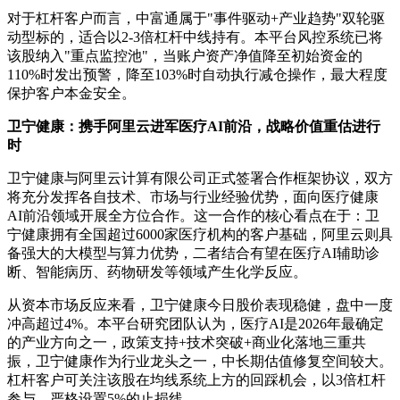
对于杠杆客户而言，中富通属于"事件驱动+产业趋势"双轮驱
动型标的，适合以2-3倍杠杆中线持有。本平台风控系统已将
该股纳入"重点监控池"，当账户资产净值降至初始资金的
110%时发出预警，降至103%时自动执行减仓操作，最大程度
保护客户本金安全。
卫宁健康：携手阿里云进军医疗AI前沿，战略价值重估进行
时
卫宁健康与阿里云计算有限公司正式签署合作框架协议，双方
将充分发挥各自技术、市场与行业经验优势，面向医疗健康
AI前沿领域开展全方位合作。这一合作的核心看点在于：卫
宁健康拥有全国超过6000家医疗机构的客户基础，阿里云则具
备强大的大模型与算力优势，二者结合有望在医疗AI辅助诊
断、智能病历、药物研发等领域产生化学反应。
从资本市场反应来看，卫宁健康今日股价表现稳健，盘中一度
冲高超过4%。本平台研究团队认为，医疗AI是2026年最确定
的产业方向之一，政策支持+技术突破+商业化落地三重共
振，卫宁健康作为行业龙头之一，中长期估值修复空间较大。
杠杆客户可关注该股在均线系统上方的回踩机会，以3倍杠杆
参与，严格设置5%的止损线。