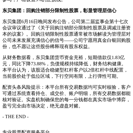
东贝集团：回购注销部分限制性股票，彰显管理层信心
东贝集团6月16日晚间发布公告，公司第二届监事会第十七次
会议审议通过了《关于回购注销部分限制性股票及调减注册资
本的议案》。回购注销限制性股票通常被市场解读为管理层对
公司未来发展充满信心的信号——公司宁愿用真金白银回购股
份，也不愿让这些股份稀释现有股东权益。
从财务数据看，东贝集团货币资金充裕，短期借款仅1.83亿
元，同比下降73.88%，负债规模持续降低，财务结构健康。
本平台认为，该股适合稳健型杠杆客户以2倍杠杆中线配置，
当前股价处于低位区域，下行空间有限，上行弹性可期。
配资头条风险提示：本平台所有交易数据均可实时核验，客户
可通过系统查看持仓、成交价、账户明细，所有交易数据都能
核对验证。实盘机制确保您的每一分钱都在真实市场中博弈，
盈亏完全由市场决定，绝无虚盘对赌。
- THE END -
专业股票配资服务平台