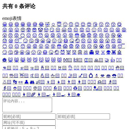
共有
0
条评论
emoji表情
😀
😃
😄
😁
😆
😅
😂
🤣
☺️
😇
🙂
🙃
😉
😌
😍
😘
😗
😙
😚
😋
😜
😝
😛
🤑
🤓
😎
🤡
🤠
😏
😒
🤗
😞
😔
😟
😕
🙁
☹️
😣
😖
😫
😩
😤
😠
😡
😶
😐
😑
😯
😦
😧
😮
😲
😵
😳
😱
😨
😰
😢
😥
🤤
😭
😓
😪
😴
🙄
🤔
🤥
😬
🤐
🤢
🤧
😷
🤒
🤕
😣
😖
😫
😩
😤
😠
😡
😶
😐
😑
😯
😦
😧
😮
😲
😵
😳
😱
😨
😰
😢
😥
🤤
😭
😓
😪
😴
🙄
🤔
🤥
😬
🤐
🤢
🤧
😷
🤒
🤕
😈
👿
👹
👺
💩
👻
💀
☠️
👽
👾
🤖
🎃
😺
😸
😹
😻
😼
😽
🙀
😿
😾
👐🏻
🙌🏻
👏🏻
🙏🏻
🤝
👍
👎🏻
👊🏻
✊🏻
🤛🏻
🤜🏻
🤞🏻
✌🏻
🤘🏻
👌
👈🏻
👉🏻
👆🏻
👇🏻
☝🏻
✋🏻
🤚🏻
🖐🏻
🖖🏻
👋🏻
🤙🏻
💪🏻
🖕🏻
✍🏻
🤳🏻
💅🏻
💍
💄
💋
👄
👅
👂🏻
👃🏻
👣
👀
👤
👥
👶🏻
👦🏻
👧🏻
👨🏻
👩🏻
👱🏻‍♀️
👱🏻
👴🏻
👵🏻
👲🏻
👳🏻‍♀️
👳🏻
👮🏻‍♀️
👮🏻
👷🏻‍♀️
👷🏻
💂🏻‍♀️
💂🏻
🕵🏻‍♀️
🕵🏻
👩🏻‍⚕️
👨🏻‍⚕️
👩🏻‍🌾
👩🏻‍🍳
👨🏻‍🍳
👩🏻‍🎓