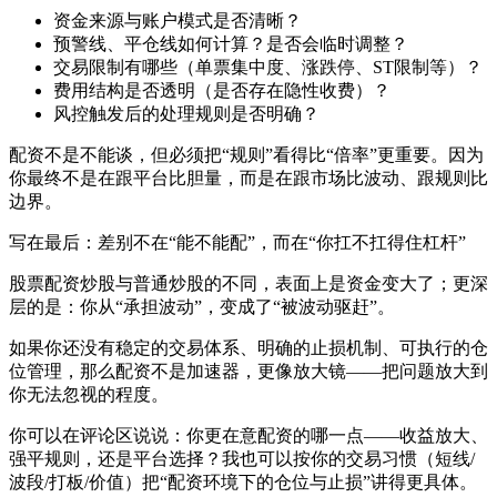
资金来源与账户模式是否清晰？
预警线、平仓线如何计算？是否会临时调整？
交易限制有哪些（单票集中度、涨跌停、ST限制等）？
费用结构是否透明（是否存在隐性收费）？
风控触发后的处理规则是否明确？
配资不是不能谈，但必须把“规则”看得比“倍率”更重要。因为
你最终不是在跟平台比胆量，而是在跟市场比波动、跟规则比
边界。
写在最后：差别不在“能不能配”，而在“你扛不扛得住杠杆”
股票配资炒股与普通炒股的不同，表面上是资金变大了；更深
层的是：你从“承担波动”，变成了“被波动驱赶”。
如果你还没有稳定的交易体系、明确的止损机制、可执行的仓
位管理，那么配资不是加速器，更像放大镜——把问题放大到
你无法忽视的程度。
你可以在评论区说说：你更在意配资的哪一点——收益放大、
强平规则，还是平台选择？我也可以按你的交易习惯（短线/
波段/打板/价值）把“配资环境下的仓位与止损”讲得更具体。