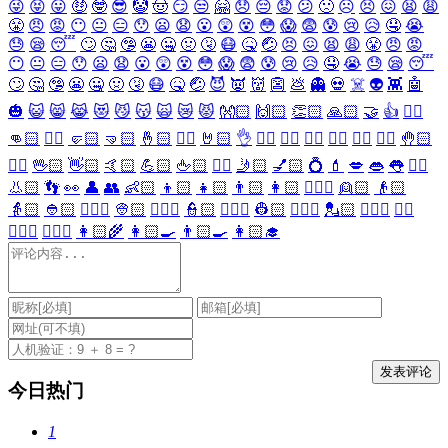
😜
😝
😛
🤑
🤓
😎
🤡
🤠
😏
😒
🤗
😞
😔
😟
😕
🙁
☹️
😣
😖
😫
😩
😤
😠
😡
😶
😐
😑
😯
😦
😧
😮
😲
😵
😳
😱
😨
😰
😢
😥
🤤
😭
😓
😪
😴
🙄
🤔
🤥
😬
🤐
🤢
🤧
😷
🤒
🤕
😣
😖
😫
😩
😤
😠
😡
😶
😐
😑
😯
😦
😧
😮
😲
😵
😳
😱
😨
😰
😢
😥
🤤
😭
😓
😪
😴
🙄
🤔
🤥
😬
🤐
🤢
🤧
😷
🤒
🤕
😈
👿
👹
👺
💩
👻
💀
☠️
👽
👾
🤖
🎃
😺
😸
😹
😻
😼
😽
🙀
😿
😾
👐🏻
🙌🏻
👏🏻
🙏🏻
🤝
👍
👎🏻
👊🏻
✊🏻
🤛🏻
🤜🏻
🤞🏻
✌🏻
🤘🏻
👌
👈🏻
👉🏻
👆🏻
👇🏻
☝🏻
✋🏻
🤚🏻
🖐🏻
🖖🏻
👋🏻
🤙🏻
💪🏻
🖕🏻
✍🏻
🤳🏻
💅🏻
💍
💄
💋
👄
👅
👂🏻
👃🏻
👣
👀
👤
👥
👶🏻
👦🏻
👧🏻
👨🏻
👩🏻
👱🏻‍♀️
👱🏻
👴🏻
👵🏻
👲🏻
👳🏻‍♀️
👳🏻
👮🏻‍♀️
👮🏻
👷🏻‍♀️
👷🏻
💂🏻‍♀️
💂🏻
🕵🏻‍♀️
🕵🏻
👩🏻‍⚕️
👨🏻‍⚕️
👩🏻‍🌾
👩🏻‍🍳
👨🏻‍🍳
👩🏻‍🎓
今日热门
1