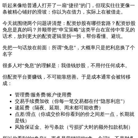
听起来像给普通人打开了一扇“捷径”的门，但现实往往更像一
条被精心铺好的滑坡：你以为在借力，实际上在被借走。
今天就围绕两个问题讲清楚：配资炒股有哪些套路？配资炒股
免息是真的吗？并顺带把“申宝策略”这类平台在宣传中常见的
话术，放到更大的配资逻辑里拆一拆，帮你看懂、避坑。
先把一句话放在前面：所谓“免息”，大概率只是把利息换了个
名字
很多人对“免息”的理解是：我借钱炒股，不用付任何成本。
但配资平台要赚钱，不可能靠慈善。于是成本通常会被转移
成：
管理费/服务费/账户使用费
交易手续费加收（你每一笔交易都在付“隐形利息”）
递延费（隔夜、延期、周末都可能收费）
点差/滑点（你成交价和你看到的价之间差一点，长期就
是钱）
风险保证金、补亏条款（亏损扩大时的额外扣款机制）