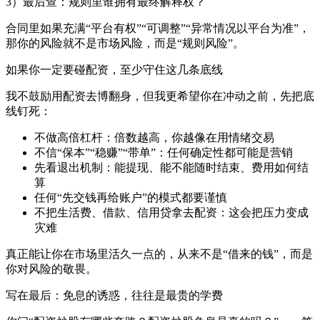
3）最后查：规则里谁拥有最终解释权？
合同里如果充满“平台有权”“可调整”“异常情况以平台为准”，
那你的风险就不是市场风险，而是“规则风险”。
如果你一定要碰配资，至少守住这几条底线
我不鼓励用配资去博翻身，但我更希望你在冲动之前，先把底
线钉死：
不做高倍杠杆：倍数越高，你越像在用情绪交易
不信“保本”“稳赚”“带单”：任何确定性都可能是营销
先看退出机制：能提现、能不能随时结束、费用如何结
算
任何“先交钱再给账户”的模式都要谨慎
不把生活费、借款、信用贷拿去配资：这会把压力变成
灾难
真正能让你在市场里活久一点的，从来不是“借来的钱”，而是
你对风险的敬畏。
写在最后：免息的诱惑，往往是最贵的学费