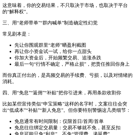
这意味着，你的交易结果，不只取决于市场，也取决于平台
的“解释权”。
三、用“老师带单”“群内喊单”制造确定性幻觉
常见剧本是：
先让你围观群里“老师”晒盈利截图
再让你小资金试一试，给你一点甜头
你加大资金后，开始频繁交易、追涨杀跌
最后一句“行情不确定，严格止损”，把责任推回你身上
而你真正付出的，是高频交易的手续费、亏损，以及对情绪的
消耗。
四、用“免息”“返佣”“补贴”把你引进来，再用条款收割你
比如某些宣传类似“申宝策略”这样的名字时，文案往往会突
出“低成本”“补贴”“新人免息”。但你要特别警惕这几类细节：
免息通常有时间限制：仅限首日/首周/首单
免息往往绑定交易量：交易不够就不免，甚至反扣
免息可能只免“利息”，不免“管理费、递延费”