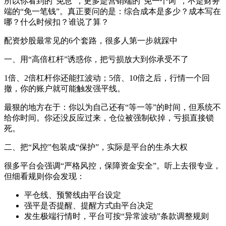
所以你看到的“免息”，更多是营销端的“免一个词”，不是财务
端的“免一笔钱”。真正要问的是：综合成本是多少？成本写在
哪？什么时候扣？谁说了算？
配资炒股最常见的6个套路，很多人第一步就踩中
一、用“高倍杠杆”诱惑你，把亏损放大到你承受不了
1倍、2倍杠杆你还能扛波动；5倍、10倍之后，行情一个回
撤，你的账户就可能触发强平线。
最狠的地方在于：你以为自己还有“等一等”的时间，但系统不
给你时间。你还没反应过来，仓位被强制砍掉，亏损直接锁
死。
二、把“风控”包装成“保护”，实际是平台的生杀大权
很多平台会强调“严格风控，保障资金安全”。听上去很专业，
但细看规则你会发现：
平仓线、预警线由平台设定
强平是否提醒、提醒方式由平台决定
发生极端行情时，平台可按“异常波动”条款调整规则