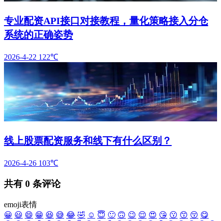
专业配资API接口对接教程，量化策略接入分仓
系统的正确姿势
2026-4-22
122℃
线上股票配资服务和线下有什么区别？
2026-4-26
103℃
共有
0
条评论
emoji表情
😀
😃
😄
😁
😆
😅
😂
🤣
☺️
😇
🙂
🙃
😉
😌
😍
😘
😗
😙
😚
😋