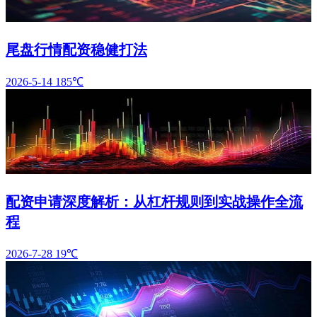
尾盘行情配资稳健打法
2026-5-14
185℃
配资申请深度解析：从杠杆规则到实战操作全流
程
2026-7-28
19℃