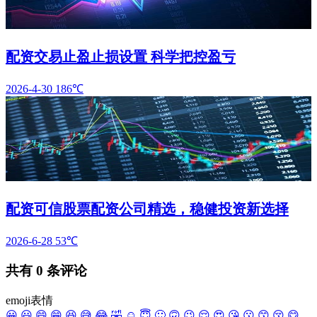
配资交易止盈止损设置 科学把控盈亏
2026-4-30
186℃
配资可信股票配资公司精选，稳健投资新选择
2026-6-28
53℃
共有
0
条评论
emoji表情
😀
😃
😄
😁
😆
😅
😂
🤣
☺️
😇
🙂
🙃
😉
😌
😍
😘
😗
😙
😚
😋