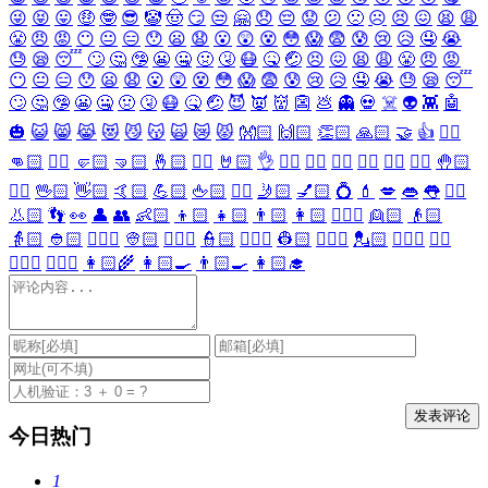
😜
😝
😛
🤑
🤓
😎
🤡
🤠
😏
😒
🤗
😞
😔
😟
😕
🙁
☹️
😣
😖
😫
😩
😤
😠
😡
😶
😐
😑
😯
😦
😧
😮
😲
😵
😳
😱
😨
😰
😢
😥
🤤
😭
😓
😪
😴
🙄
🤔
🤥
😬
🤐
🤢
🤧
😷
🤒
🤕
😣
😖
😫
😩
😤
😠
😡
😶
😐
😑
😯
😦
😧
😮
😲
😵
😳
😱
😨
😰
😢
😥
🤤
😭
😓
😪
😴
🙄
🤔
🤥
😬
🤐
🤢
🤧
😷
🤒
🤕
😈
👿
👹
👺
💩
👻
💀
☠️
👽
👾
🤖
🎃
😺
😸
😹
😻
😼
😽
🙀
😿
😾
👐🏻
🙌🏻
👏🏻
🙏🏻
🤝
👍
👎🏻
👊🏻
✊🏻
🤛🏻
🤜🏻
🤞🏻
✌🏻
🤘🏻
👌
👈🏻
👉🏻
👆🏻
👇🏻
☝🏻
✋🏻
🤚🏻
🖐🏻
🖖🏻
👋🏻
🤙🏻
💪🏻
🖕🏻
✍🏻
🤳🏻
💅🏻
💍
💄
💋
👄
👅
👂🏻
👃🏻
👣
👀
👤
👥
👶🏻
👦🏻
👧🏻
👨🏻
👩🏻
👱🏻‍♀️
👱🏻
👴🏻
👵🏻
👲🏻
👳🏻‍♀️
👳🏻
👮🏻‍♀️
👮🏻
👷🏻‍♀️
👷🏻
💂🏻‍♀️
💂🏻
🕵🏻‍♀️
🕵🏻
👩🏻‍⚕️
👨🏻‍⚕️
👩🏻‍🌾
👩🏻‍🍳
👨🏻‍🍳
👩🏻‍🎓
今日热门
1