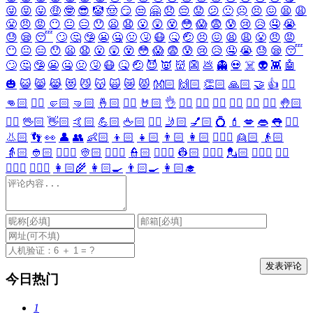
😜
😝
😛
🤑
🤓
😎
🤡
🤠
😏
😒
🤗
😞
😔
😟
😕
🙁
☹️
😣
😖
😫
😩
😤
😠
😡
😶
😐
😑
😯
😦
😧
😮
😲
😵
😳
😱
😨
😰
😢
😥
🤤
😭
😓
😪
😴
🙄
🤔
🤥
😬
🤐
🤢
🤧
😷
🤒
🤕
😣
😖
😫
😩
😤
😠
😡
😶
😐
😑
😯
😦
😧
😮
😲
😵
😳
😱
😨
😰
😢
😥
🤤
😭
😓
😪
😴
🙄
🤔
🤥
😬
🤐
🤢
🤧
😷
🤒
🤕
😈
👿
👹
👺
💩
👻
💀
☠️
👽
👾
🤖
🎃
😺
😸
😹
😻
😼
😽
🙀
😿
😾
👐🏻
🙌🏻
👏🏻
🙏🏻
🤝
👍
👎🏻
👊🏻
✊🏻
🤛🏻
🤜🏻
🤞🏻
✌🏻
🤘🏻
👌
👈🏻
👉🏻
👆🏻
👇🏻
☝🏻
✋🏻
🤚🏻
🖐🏻
🖖🏻
👋🏻
🤙🏻
💪🏻
🖕🏻
✍🏻
🤳🏻
💅🏻
💍
💄
💋
👄
👅
👂🏻
👃🏻
👣
👀
👤
👥
👶🏻
👦🏻
👧🏻
👨🏻
👩🏻
👱🏻‍♀️
👱🏻
👴🏻
👵🏻
👲🏻
👳🏻‍♀️
👳🏻
👮🏻‍♀️
👮🏻
👷🏻‍♀️
👷🏻
💂🏻‍♀️
💂🏻
🕵🏻‍♀️
🕵🏻
👩🏻‍⚕️
👨🏻‍⚕️
👩🏻‍🌾
👩🏻‍🍳
👨🏻‍🍳
👩🏻‍🎓
今日热门
1