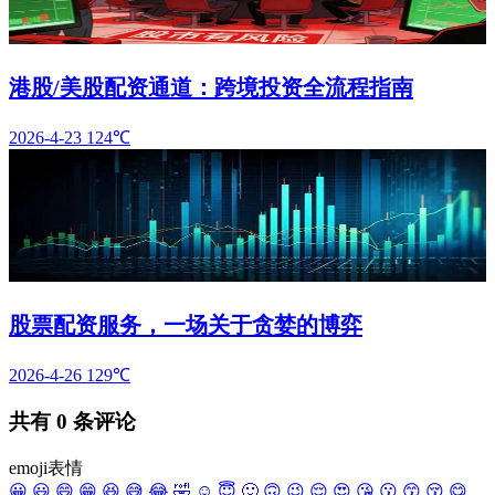
港股/美股配资通道：跨境投资全流程指南
2026-4-23
124℃
股票配资服务，一场关于贪婪的博弈
2026-4-26
129℃
共有
0
条评论
emoji表情
😀
😃
😄
😁
😆
😅
😂
🤣
☺️
😇
🙂
🙃
😉
😌
😍
😘
😗
😙
😚
😋