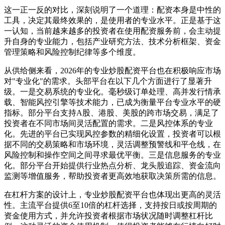
这一正一反的对比，深刻说明了一个道理：配资本身是中性的
工具，决定其最终效果的，是使用者的专业水平。正是基于这
一认知，当前越来越多的投资者在使用配资服务前，会主动提
升自身的专业能力，包括产业研究方法、技术分析框架、资金
管理策略和风险控制纪律等多个维度。
从供给侧来看，2026年的专业炒股配资平台也在积极响应市场
对"专业化"的需求。头部平台在以下几个方面进行了显著升
级。一是交易系统的专业化。毫秒级订单处理、高并发行情承
载、智能风控引擎等技术能力，已成为衡量平台专业水平的硬
指标。部分平台支持A股、港股、美股的跨市场交易，满足了
投资者在不同市场间灵活配置的需求。二是风控体系的专业
化。先进的平台已实现风控参数的精细化设置，投资者可以根
据不同的交易策略和市场环境，灵活调整预警线和平仓线，在
风险控制和操作空间之间寻求最优平衡。三是信息服务的专业
化。部分平台开始提供行业热点分析、龙头股追踪、资金流向
监测等增值服务，帮助投资者更高效地获取决策所需的信息。
在杠杆方案的设计上，专业炒股配资平台也体现出更高的灵活
性。主流平台提供6至10倍的杠杆选择，支持按日或按周期的
资金使用方式，并允许投资者根据市场状况随时调整杠杆比