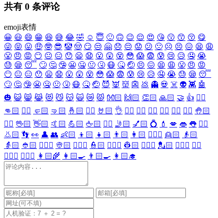
共有
0
条评论
emoji表情
😀
😃
😄
😁
😆
😅
😂
🤣
☺️
😇
🙂
🙃
😉
😌
😍
😘
😗
😙
😚
😋
😜
😝
😛
🤑
🤓
😎
🤡
🤠
😏
😒
🤗
😞
😔
😟
😕
🙁
☹️
😣
😖
😫
😩
😤
😠
😡
😶
😐
😑
😯
😦
😧
😮
😲
😵
😳
😱
😨
😰
😢
😥
🤤
😭
😓
😪
😴
🙄
🤔
🤥
😬
🤐
🤢
🤧
😷
🤒
🤕
😣
😖
😫
😩
😤
😠
😡
😶
😐
😑
😯
😦
😧
😮
😲
😵
😳
😱
😨
😰
😢
😥
🤤
😭
😓
😪
😴
🙄
🤔
🤥
😬
🤐
🤢
🤧
😷
🤒
🤕
😈
👿
👹
👺
💩
👻
💀
☠️
👽
👾
🤖
🎃
😺
😸
😹
😻
😼
😽
🙀
😿
😾
👐🏻
🙌🏻
👏🏻
🙏🏻
🤝
👍
👎🏻
👊🏻
✊🏻
🤛🏻
🤜🏻
🤞🏻
✌🏻
🤘🏻
👌
👈🏻
👉🏻
👆🏻
👇🏻
☝🏻
✋🏻
🤚🏻
🖐🏻
🖖🏻
👋🏻
🤙🏻
💪🏻
🖕🏻
✍🏻
🤳🏻
💅🏻
💍
💄
💋
👄
👅
👂🏻
👃🏻
👣
👀
👤
👥
👶🏻
👦🏻
👧🏻
👨🏻
👩🏻
👱🏻‍♀️
👱🏻
👴🏻
👵🏻
👲🏻
👳🏻‍♀️
👳🏻
👮🏻‍♀️
👮🏻
👷🏻‍♀️
👷🏻
💂🏻‍♀️
💂🏻
🕵🏻‍♀️
🕵🏻
👩🏻‍⚕️
👨🏻‍⚕️
👩🏻‍🌾
👩🏻‍🍳
👨🏻‍🍳
👩🏻‍🎓