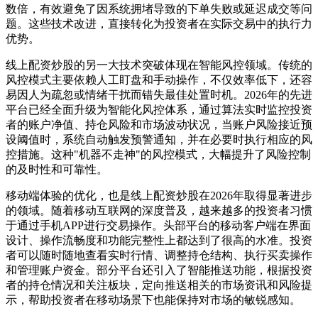
数倍，有效避免了因系统拥堵导致的下单失败或延迟成交等问
题。这些技术改进，直接转化为投资者在实际交易中的执行力
优势。
线上配资炒股的另一大技术突破体现在智能风控领域。传统的
风控模式主要依赖人工盯盘和手动操作，不仅效率低下，还容
易因人为疏忽或情绪干扰而错失最佳处置时机。2026年的先进
平台已经全面升级为智能化风控体系，通过算法实时监控投资
者的账户净值、持仓风险和市场波动状况，当账户风险接近预
设阈值时，系统自动触发预警通知，并在必要时执行相应的风
控措施。这种"机器不走神"的风控模式，大幅提升了风险控制
的及时性和可靠性。
移动端体验的优化，也是线上配资炒股在2026年取得显著进步
的领域。随着移动互联网的深度普及，越来越多的投资者习惯
于通过手机APP进行交易操作。头部平台的移动客户端在界面
设计、操作流畅度和功能完整性上都达到了很高的水准。投资
者可以随时随地查看实时行情、调整持仓结构、执行买卖操作
和管理账户资金。部分平台还引入了智能推送功能，根据投资
者的持仓情况和关注板块，定向推送相关的市场资讯和风险提
示，帮助投资者在移动场景下也能保持对市场的敏锐感知。