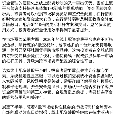
资金管理的便捷化是线上配资炒股的又一突出优势。当前主流
平台普遍支持快速充值和T+0到账的提现功能，资金周转效率
极高。投资者可以根据市场状况灵活调整资金配置，在行情向
好时快速追加资金放大仓位，在行情转弱时及时回收资金降低
风险敞口。配合6至10倍的灵活杠杆方案和按日计息的资金使
用方式，投资者的资金使用效率得到了显著提升。
在市场覆盖范围方面，2026年的线上配资炒股平台也在不断拓
展边界。除传统的A股交易外，越来越多的平台开始支持港股
通、美股乃至环球期货等跨市场品种。这为投资者在全球范围
内寻找交易机会提供了便利，也使得线上配资炒股从单一市场
的杠杆工具，升级为跨市场资产配置的综合性平台。
选择线上配资炒股平台时，投资者需要重点关注几个核心要
素。系统稳定性是基础，可以通过模拟交易或小资金实盘测试
来实际感受。风控透明度是关键，需要详细了解平台的预警机
制和平仓规则。资金安全是底线，要确认平台是否实行了客户
资金隔离管理和第三方存管。合规资质是前提，需要核实平台
的经营范围和相关许可。
展望下半年，随着A股市场结构性机会的持续涌现和全球资本
市场的联动效应日益增强，线上配资炒股将继续在技术驱动下