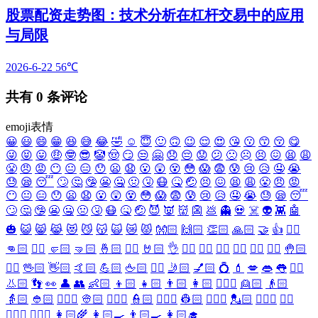
股票配资走势图：技术分析在杠杆交易中的应用
与局限
2026-6-22
56℃
共有
0
条评论
emoji表情
😀
😃
😄
😁
😆
😅
😂
🤣
☺️
😇
🙂
🙃
😉
😌
😍
😘
😗
😙
😚
😋
😜
😝
😛
🤑
🤓
😎
🤡
🤠
😏
😒
🤗
😞
😔
😟
😕
🙁
☹️
😣
😖
😫
😩
😤
😠
😡
😶
😐
😑
😯
😦
😧
😮
😲
😵
😳
😱
😨
😰
😢
😥
🤤
😭
😓
😪
😴
🙄
🤔
🤥
😬
🤐
🤢
🤧
😷
🤒
🤕
😣
😖
😫
😩
😤
😠
😡
😶
😐
😑
😯
😦
😧
😮
😲
😵
😳
😱
😨
😰
😢
😥
🤤
😭
😓
😪
😴
🙄
🤔
🤥
😬
🤐
🤢
🤧
😷
🤒
🤕
😈
👿
👹
👺
💩
👻
💀
☠️
👽
👾
🤖
🎃
😺
😸
😹
😻
😼
😽
🙀
😿
😾
👐🏻
🙌🏻
👏🏻
🙏🏻
🤝
👍
👎🏻
👊🏻
✊🏻
🤛🏻
🤜🏻
🤞🏻
✌🏻
🤘🏻
👌
👈🏻
👉🏻
👆🏻
👇🏻
☝🏻
✋🏻
🤚🏻
🖐🏻
🖖🏻
👋🏻
🤙🏻
💪🏻
🖕🏻
✍🏻
🤳🏻
💅🏻
💍
💄
💋
👄
👅
👂🏻
👃🏻
👣
👀
👤
👥
👶🏻
👦🏻
👧🏻
👨🏻
👩🏻
👱🏻‍♀️
👱🏻
👴🏻
👵🏻
👲🏻
👳🏻‍♀️
👳🏻
👮🏻‍♀️
👮🏻
👷🏻‍♀️
👷🏻
💂🏻‍♀️
💂🏻
🕵🏻‍♀️
🕵🏻
👩🏻‍⚕️
👨🏻‍⚕️
👩🏻‍🌾
👩🏻‍🍳
👨🏻‍🍳
👩🏻‍🎓