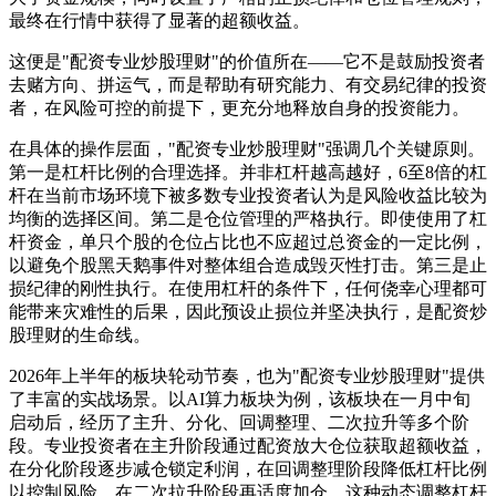
最终在行情中获得了显著的超额收益。
这便是"配资专业炒股理财"的价值所在——它不是鼓励投资者
去赌方向、拼运气，而是帮助有研究能力、有交易纪律的投资
者，在风险可控的前提下，更充分地释放自身的投资能力。
在具体的操作层面，"配资专业炒股理财"强调几个关键原则。
第一是杠杆比例的合理选择。并非杠杆越高越好，6至8倍的杠
杆在当前市场环境下被多数专业投资者认为是风险收益比较为
均衡的选择区间。第二是仓位管理的严格执行。即使使用了杠
杆资金，单只个股的仓位占比也不应超过总资金的一定比例，
以避免个股黑天鹅事件对整体组合造成毁灭性打击。第三是止
损纪律的刚性执行。在使用杠杆的条件下，任何侥幸心理都可
能带来灾难性的后果，因此预设止损位并坚决执行，是配资炒
股理财的生命线。
2026年上半年的板块轮动节奏，也为"配资专业炒股理财"提供
了丰富的实战场景。以AI算力板块为例，该板块在一月中旬
启动后，经历了主升、分化、回调整理、二次拉升等多个阶
段。专业投资者在主升阶段通过配资放大仓位获取超额收益，
在分化阶段逐步减仓锁定利润，在回调整理阶段降低杠杆比例
以控制风险，在二次拉升阶段再适度加仓。这种动态调整杠杆