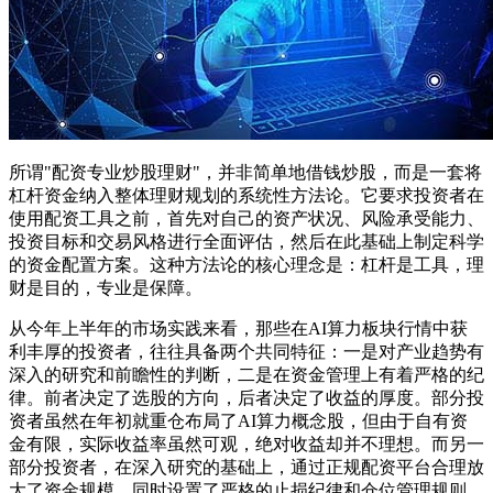
所谓"配资专业炒股理财"，并非简单地借钱炒股，而是一套将
杠杆资金纳入整体理财规划的系统性方法论。它要求投资者在
使用配资工具之前，首先对自己的资产状况、风险承受能力、
投资目标和交易风格进行全面评估，然后在此基础上制定科学
的资金配置方案。这种方法论的核心理念是：杠杆是工具，理
财是目的，专业是保障。
从今年上半年的市场实践来看，那些在AI算力板块行情中获
利丰厚的投资者，往往具备两个共同特征：一是对产业趋势有
深入的研究和前瞻性的判断，二是在资金管理上有着严格的纪
律。前者决定了选股的方向，后者决定了收益的厚度。部分投
资者虽然在年初就重仓布局了AI算力概念股，但由于自有资
金有限，实际收益率虽然可观，绝对收益却并不理想。而另一
部分投资者，在深入研究的基础上，通过正规配资平台合理放
大了资金规模，同时设置了严格的止损纪律和仓位管理规则，