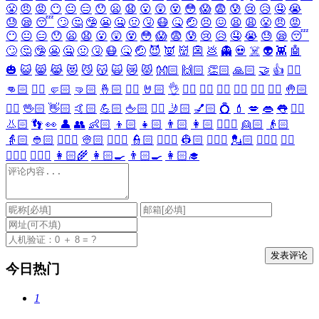
😤
😠
😡
😶
😐
😑
😯
😦
😧
😮
😲
😵
😳
😱
😨
😰
😢
😥
🤤
😭
😓
😪
😴
🙄
🤔
🤥
😬
🤐
🤢
🤧
😷
🤒
🤕
😣
😖
😫
😩
😤
😠
😡
😶
😐
😑
😯
😦
😧
😮
😲
😵
😳
😱
😨
😰
😢
😥
🤤
😭
😓
😪
😴
🙄
🤔
🤥
😬
🤐
🤢
🤧
😷
🤒
🤕
😈
👿
👹
👺
💩
👻
💀
☠️
👽
👾
🤖
🎃
😺
😸
😹
😻
😼
😽
🙀
😿
😾
👐🏻
🙌🏻
👏🏻
🙏🏻
🤝
👍
👎🏻
👊🏻
✊🏻
🤛🏻
🤜🏻
🤞🏻
✌🏻
🤘🏻
👌
👈🏻
👉🏻
👆🏻
👇🏻
☝🏻
✋🏻
🤚🏻
🖐🏻
🖖🏻
👋🏻
🤙🏻
💪🏻
🖕🏻
✍🏻
🤳🏻
💅🏻
💍
💄
💋
👄
👅
👂🏻
👃🏻
👣
👀
👤
👥
👶🏻
👦🏻
👧🏻
👨🏻
👩🏻
👱🏻‍♀️
👱🏻
👴🏻
👵🏻
👲🏻
👳🏻‍♀️
👳🏻
👮🏻‍♀️
👮🏻
👷🏻‍♀️
👷🏻
💂🏻‍♀️
💂🏻
🕵🏻‍♀️
🕵🏻
👩🏻‍⚕️
👨🏻‍⚕️
👩🏻‍🌾
👩🏻‍🍳
👨🏻‍🍳
👩🏻‍🎓
今日热门
1