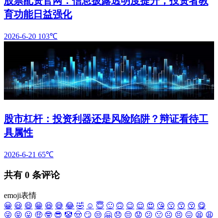
股票配资官网：信息披露透明度提升，投资者教
育功能日益强化
2026-6-20
103℃
股市杠杆：投资利器还是风险陷阱？辩证看待工
具属性
2026-6-21
65℃
共有
0
条评论
emoji表情
😀
😃
😄
😁
😆
😅
😂
🤣
☺️
😇
🙂
🙃
😉
😌
😍
😘
😗
😙
😚
😋
😜
😝
😛
🤑
🤓
😎
🤡
🤠
😏
😒
🤗
😞
😔
😟
😕
🙁
☹️
😣
😖
😫
😩