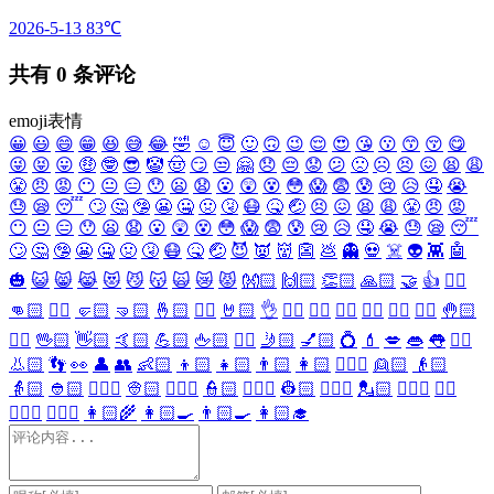
2026-5-13
83℃
共有
0
条评论
emoji表情
😀
😃
😄
😁
😆
😅
😂
🤣
☺️
😇
🙂
🙃
😉
😌
😍
😘
😗
😙
😚
😋
😜
😝
😛
🤑
🤓
😎
🤡
🤠
😏
😒
🤗
😞
😔
😟
😕
🙁
☹️
😣
😖
😫
😩
😤
😠
😡
😶
😐
😑
😯
😦
😧
😮
😲
😵
😳
😱
😨
😰
😢
😥
🤤
😭
😓
😪
😴
🙄
🤔
🤥
😬
🤐
🤢
🤧
😷
🤒
🤕
😣
😖
😫
😩
😤
😠
😡
😶
😐
😑
😯
😦
😧
😮
😲
😵
😳
😱
😨
😰
😢
😥
🤤
😭
😓
😪
😴
🙄
🤔
🤥
😬
🤐
🤢
🤧
😷
🤒
🤕
😈
👿
👹
👺
💩
👻
💀
☠️
👽
👾
🤖
🎃
😺
😸
😹
😻
😼
😽
🙀
😿
😾
👐🏻
🙌🏻
👏🏻
🙏🏻
🤝
👍
👎🏻
👊🏻
✊🏻
🤛🏻
🤜🏻
🤞🏻
✌🏻
🤘🏻
👌
👈🏻
👉🏻
👆🏻
👇🏻
☝🏻
✋🏻
🤚🏻
🖐🏻
🖖🏻
👋🏻
🤙🏻
💪🏻
🖕🏻
✍🏻
🤳🏻
💅🏻
💍
💄
💋
👄
👅
👂🏻
👃🏻
👣
👀
👤
👥
👶🏻
👦🏻
👧🏻
👨🏻
👩🏻
👱🏻‍♀️
👱🏻
👴🏻
👵🏻
👲🏻
👳🏻‍♀️
👳🏻
👮🏻‍♀️
👮🏻
👷🏻‍♀️
👷🏻
💂🏻‍♀️
💂🏻
🕵🏻‍♀️
🕵🏻
👩🏻‍⚕️
👨🏻‍⚕️
👩🏻‍🌾
👩🏻‍🍳
👨🏻‍🍳
👩🏻‍🎓