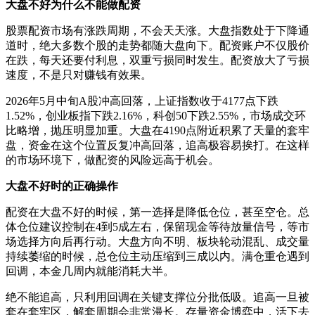
大盘不好为什么不能做配资
股票配资市场有涨跌周期，不会天天涨。大盘指数处于下降通
道时，绝大多数个股的走势都随大盘向下。配资账户不仅股价
在跌，每天还要付利息，双重亏损同时发生。配资放大了亏损
速度，不是只对赚钱有效果。
2026年5月中旬A股冲高回落，上证指数收于4177点下跌
1.52%，创业板指下跌2.16%，科创50下跌2.55%，市场成交环
比略增，抛压明显加重。大盘在4190点附近积累了天量的套牢
盘，资金在这个位置反复冲高回落，追高极容易挨打。在这样
的市场环境下，做配资的风险远高于机会。
大盘不好时的正确操作
配资在大盘不好的时候，第一选择是降低仓位，甚至空仓。总
体仓位建议控制在4到5成左右，保留现金等待放量信号，等市
场选择方向后再行动。大盘方向不明、板块轮动混乱、成交量
持续萎缩的时候，总仓位主动压缩到三成以内。满仓重仓遇到
回调，本金几周内就能消耗大半。
绝不能追高，只利用回调在关键支撑位分批低吸。追高一旦被
套在套牢区，解套周期会非常漫长。存量资金博弈中，活下去