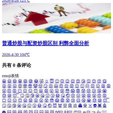
2026-4-28
123℃
普通炒股与配资炒股区别 利弊全面分析
2026-4-30
104℃
共有
0
条评论
emoji表情
😀
😃
😄
😁
😆
😅
😂
🤣
☺️
😇
🙂
🙃
😉
😌
😍
😘
😗
😙
😚
😋
😜
😝
😛
🤑
🤓
😎
🤡
🤠
😏
😒
🤗
😞
😔
😟
😕
🙁
☹️
😣
😖
😫
😩
😤
😠
😡
😶
😐
😑
😯
😦
😧
😮
😲
😵
😳
😱
😨
😰
😢
😥
🤤
😭
😓
😪
😴
🙄
🤔
🤥
😬
🤐
🤢
🤧
😷
🤒
🤕
😣
😖
😫
😩
😤
😠
😡
😶
😐
😑
😯
😦
😧
😮
😲
😵
😳
😱
😨
😰
😢
😥
🤤
😭
😓
😪
😴
🙄
🤔
🤥
😬
🤐
🤢
🤧
😷
🤒
🤕
😈
👿
👹
👺
💩
👻
💀
☠️
👽
👾
🤖
🎃
😺
😸
😹
😻
😼
😽
🙀
😿
😾
👐🏻
🙌🏻
👏🏻
🙏🏻
🤝
👍
👎🏻