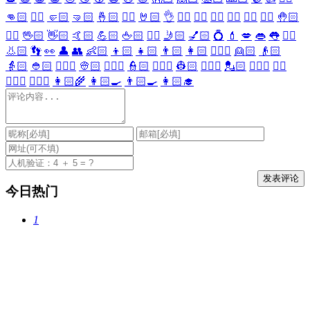
👊🏻
✊🏻
🤛🏻
🤜🏻
🤞🏻
✌🏻
🤘🏻
👌
👈🏻
👉🏻
👆🏻
👇🏻
☝🏻
✋🏻
🤚🏻
🖐🏻
🖖🏻
👋🏻
🤙🏻
💪🏻
🖕🏻
✍🏻
🤳🏻
💅🏻
💍
💄
💋
👄
👅
👂🏻
👃🏻
👣
👀
👤
👥
👶🏻
👦🏻
👧🏻
👨🏻
👩🏻
👱🏻‍♀️
👱🏻
👴🏻
👵🏻
👲🏻
👳🏻‍♀️
👳🏻
👮🏻‍♀️
👮🏻
👷🏻‍♀️
👷🏻
💂🏻‍♀️
💂🏻
🕵🏻‍♀️
🕵🏻
👩🏻‍⚕️
👨🏻‍⚕️
👩🏻‍🌾
👩🏻‍🍳
👨🏻‍🍳
👩🏻‍🎓
今日热门
1