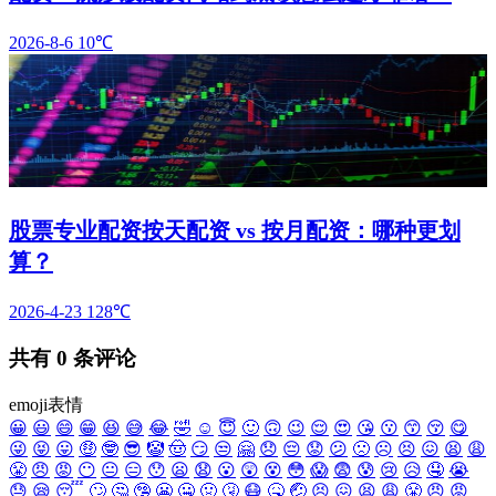
2026-8-6
10℃
股票专业配资按天配资 vs 按月配资：哪种更划
算？
2026-4-23
128℃
共有
0
条评论
emoji表情
😀
😃
😄
😁
😆
😅
😂
🤣
☺️
😇
🙂
🙃
😉
😌
😍
😘
😗
😙
😚
😋
😜
😝
😛
🤑
🤓
😎
🤡
🤠
😏
😒
🤗
😞
😔
😟
😕
🙁
☹️
😣
😖
😫
😩
😤
😠
😡
😶
😐
😑
😯
😦
😧
😮
😲
😵
😳
😱
😨
😰
😢
😥
🤤
😭
😓
😪
😴
🙄
🤔
🤥
😬
🤐
🤢
🤧
😷
🤒
🤕
😣
😖
😫
😩
😤
😠
😡