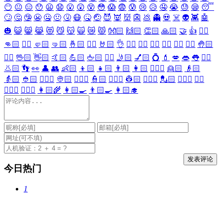
😶
😐
😑
😯
😦
😧
😮
😲
😵
😳
😱
😨
😰
😢
😥
🤤
😭
😓
😪
😴
🙄
🤔
🤥
😬
🤐
🤢
🤧
😷
🤒
🤕
😈
👿
👹
👺
💩
👻
💀
☠️
👽
👾
🤖
🎃
😺
😸
😹
😻
😼
😽
🙀
😿
😾
👐🏻
🙌🏻
👏🏻
🙏🏻
🤝
👍
👎🏻
👊🏻
✊🏻
🤛🏻
🤜🏻
🤞🏻
✌🏻
🤘🏻
👌
👈🏻
👉🏻
👆🏻
👇🏻
☝🏻
✋🏻
🤚🏻
🖐🏻
🖖🏻
👋🏻
🤙🏻
💪🏻
🖕🏻
✍🏻
🤳🏻
💅🏻
💍
💄
💋
👄
👅
👂🏻
👃🏻
👣
👀
👤
👥
👶🏻
👦🏻
👧🏻
👨🏻
👩🏻
👱🏻‍♀️
👱🏻
👴🏻
👵🏻
👲🏻
👳🏻‍♀️
👳🏻
👮🏻‍♀️
👮🏻
👷🏻‍♀️
👷🏻
💂🏻‍♀️
💂🏻
🕵🏻‍♀️
🕵🏻
👩🏻‍⚕️
👨🏻‍⚕️
👩🏻‍🌾
👩🏻‍🍳
👨🏻‍🍳
👩🏻‍🎓
今日热门
1