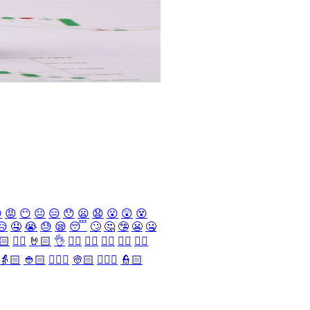

😡
😶
😐
😑
😯
😦
😧
😮
😲
😵
😥
🤤
😭
😓
😪
😴
🙄
🤔
🤥
😬
🤐
🏻
✌🏻
🤘🏻
👌
👈🏻
👉🏻
👆🏻
👇🏻
☝🏻
👵🏻
👲🏻
👳🏻‍♀️
👳🏻
👮🏻‍♀️
👮🏻