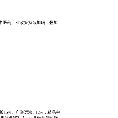
%。中医药产业政策持续加码，叠加
15%。广誉远涨5.12%，精品中
川药业涨3.45，小儿豉翘清热颗