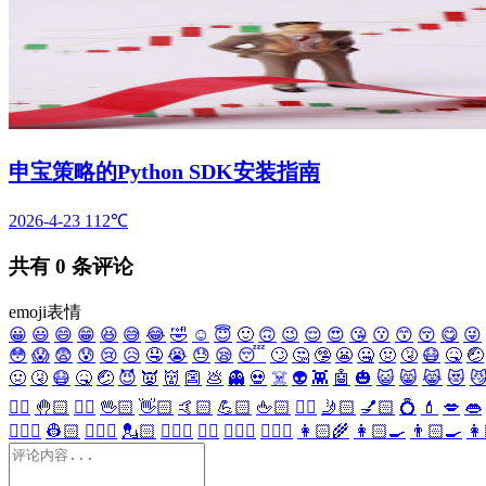
申宝策略的Python SDK安装指南
2026-4-23
112℃
共有
0
条评论
emoji表情
😀
😃
😄
😁
😆
😅
😂
🤣
☺️
😇
🙂
🙃
😉
😌
😍
😘
😗
😙
😚
😋
😜
😳
😱
😨
😰
😢
😥
🤤
😭
😓
😪
😴
🙄
🤔
🤥
😬
🤐
🤢
🤧
😷
🤒
🤕
🤢
🤧
😷
🤒
🤕
😈
👿
👹
👺
💩
👻
💀
☠️
👽
👾
🤖
🎃
😺
😸
😹
😻

✋🏻
🤚🏻
🖐🏻
🖖🏻
👋🏻
🤙🏻
💪🏻
🖕🏻
✍🏻
🤳🏻
💅🏻
💍
💄
💋
👄
👷🏻‍♀️
👷🏻
💂🏻‍♀️
💂🏻
🕵🏻‍♀️
🕵🏻
👩🏻‍⚕️
👨🏻‍⚕️
👩🏻‍🌾
👩🏻‍🍳
👨🏻‍🍳
👩