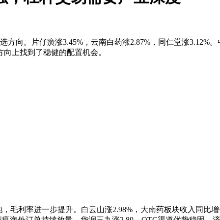
选方向。片仔癀涨3.45%，云南白药涨2.87%，同仁堂涨3.12
方向上找到了稳健的配置机会。
，毛利率进一步提升。白云山涨2.98%，大南药板块收入同比增长
瘟海外订单持续放量。华润三九涨2.89，OTC渠道优势稳固。济