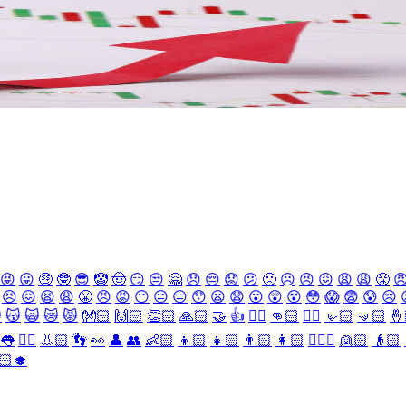
😝
😛
🤑
🤓
😎
🤡
🤠
😏
😒
🤗
😞
😔
😟
😕
🙁
☹️
😣
😖
😫
😩
😤

😣
😖
😫
😩
😤
😠
😡
😶
😐
😑
😯
😦
😧
😮
😲
😵
😳
😱
😨
😰
😢

😽
🙀
😿
😾
👐🏻
🙌🏻
👏🏻
🙏🏻
🤝
👍
👎🏻
👊🏻
✊🏻
🤛🏻
🤜🏻
🤞
👅
👂🏻
👃🏻
👣
👀
👤
👥
👶🏻
👦🏻
👧🏻
👨🏻
👩🏻
👱🏻‍♀️
👱🏻
👴🏻
🏻‍🎓