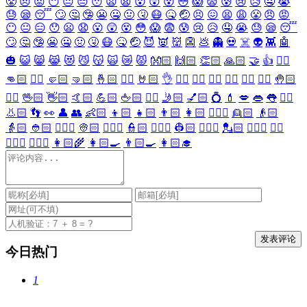
😤
😠
😡
😶
😐
😑
😯
😦
😧
😮
😲
😵
😳
😱
😨
😰
😢
😥
🤤
😭
😓
😪
😴
🙄
🤔
🤥
😬
🤐
🤢
🤧
😷
🤒
🤕
😣
😖
😫
😩
😤
😠
😡
😶
😐
😑
😯
😦
😧
😮
😲
😵
😳
😱
😨
😰
😢
😥
🤤
😭
😓
😪
😴
🙄
🤔
🤥
😬
🤐
🤢
🤧
😷
🤒
🤕
😈
👿
👹
👺
💩
👻
💀
☠️
👽
👾
🤖
🎃
😺
😸
😹
😻
😼
😽
🙀
😿
😾
👐🏻
🙌🏻
👏🏻
🙏🏻
🤝
👍
👎🏻
👊🏻
✊🏻
🤛🏻
🤜🏻
🤞🏻
✌🏻
🤘🏻
👌
👈🏻
👉🏻
👆🏻
👇🏻
☝🏻
✋🏻
🤚🏻
🖐🏻
🖖🏻
👋🏻
🤙🏻
💪🏻
🖕🏻
✍🏻
🤳🏻
💅🏻
💍
💄
💋
👄
👅
👂🏻
👃🏻
👣
👀
👤
👥
👶🏻
👦🏻
👧🏻
👨🏻
👩🏻
👱🏻‍♀️
👱🏻
👴🏻
👵🏻
👲🏻
👳🏻‍♀️
👳🏻
👮🏻‍♀️
👮🏻
👷🏻‍♀️
👷🏻
💂🏻‍♀️
💂🏻
🕵🏻‍♀️
🕵🏻
👩🏻‍⚕️
👨🏻‍⚕️
👩🏻‍🌾
👩🏻‍🍳
👨🏻‍🍳
👩🏻‍🎓
今日热门
1