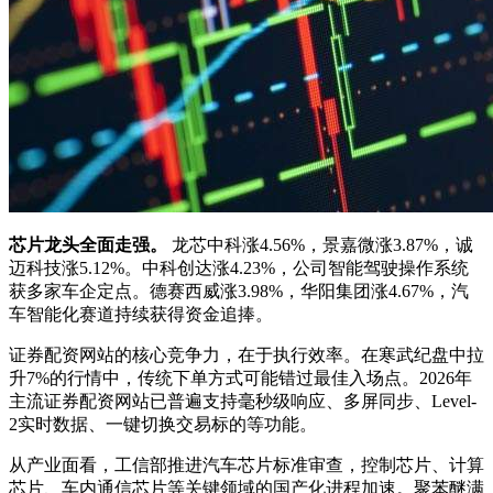
芯片龙头全面走强。
龙芯中科涨4.56%，景嘉微涨3.87%，诚
迈科技涨5.12%。中科创达涨4.23%，公司智能驾驶操作系统
获多家车企定点。德赛西威涨3.98%，华阳集团涨4.67%，汽
车智能化赛道持续获得资金追捧。
证券配资网站的核心竞争力，在于执行效率。在寒武纪盘中拉
升7%的行情中，传统下单方式可能错过最佳入场点。2026年
主流证券配资网站已普遍支持毫秒级响应、多屏同步、Level-
2实时数据、一键切换交易标的等功能。
从产业面看，工信部推进汽车芯片标准审查，控制芯片、计算
芯片、车内通信芯片等关键领域的国产化进程加速。聚苯醚满