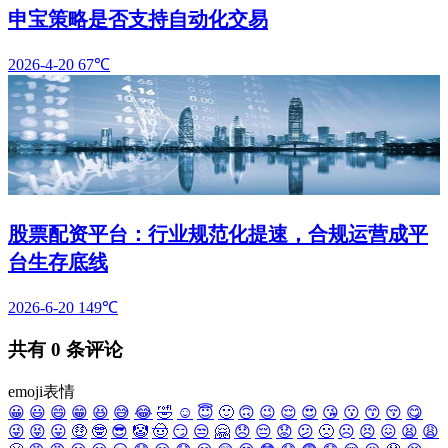
申宝策略是否支持自动化交易
2026-4-20
67℃
股票配资平台：行业规范化提速，合规运营成平
台生存底线
2026-6-20
149℃
共有
0
条评论
emoji表情
😀
😃
😄
😁
😆
😅
😂
🤣
☺️
😇
🙂
🙃
😉
😌
😍
😘
😗
😙
😚
😋
😜
😝
😛
🤑
🤓
😎
🤡
🤠
😏
😒
🤗
😞
😔
😟
😕
🙁
☹️
😣
😖
😫
😩