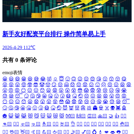
新手友好配资平台排行 操作简单易上手
2026-4-29
112℃
共有
0
条评论
emoji表情
😀
😃
😄
😁
😆
😅
😂
🤣
☺️
😇
🙂
🙃
😉
😌
😍
😘
😗
😙
😚
😋
😜
😝
😛
🤑
🤓
😎
🤡
🤠
😏
😒
🤗
😞
😔
😟
😕
🙁
☹️
😣
😖
😫
😩
😤
😠
😡
😶
😐
😑
😯
😦
😧
😮
😲
😵
😳
😱
😨
😰
😢
😥
🤤
😭
😓
😪
😴
🙄
🤔
🤥
😬
🤐
🤢
🤧
😷
🤒
🤕
😣
😖
😫
😩
😤
😠
😡
😶
😐
😑
😯
😦
😧
😮
😲
😵
😳
😱
😨
😰
😢
😥
🤤
😭
😓
😪
😴
🙄
🤔
🤥
😬
🤐
🤢
🤧
😷
🤒
🤕
😈
👿
👹
👺
💩
👻
💀
☠️
👽
👾
🤖
🎃
😺
😸
😹
😻
😼
😽
🙀
😿
😾
👐🏻
🙌🏻
👏🏻
🙏🏻
🤝
👍
👎🏻
👊🏻
✊🏻
🤛🏻
🤜🏻
🤞🏻
✌🏻
🤘🏻
👌
👈🏻
👉🏻
👆🏻
👇🏻
☝🏻
✋🏻
🤚🏻
🖐🏻
🖖🏻
👋🏻
🤙🏻
💪🏻
🖕🏻
✍🏻
🤳🏻
💅🏻
💍
💄
💋
👄
👅
👂🏻