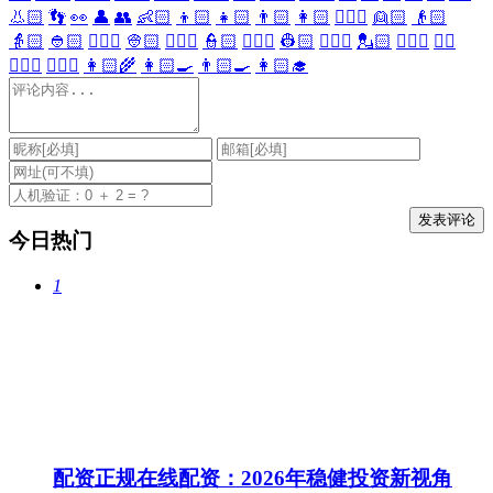
👃🏻
👣
👀
👤
👥
👶🏻
👦🏻
👧🏻
👨🏻
👩🏻
👱🏻‍♀️
👱🏻
👴🏻
👵🏻
👲🏻
👳🏻‍♀️
👳🏻
👮🏻‍♀️
👮🏻
👷🏻‍♀️
👷🏻
💂🏻‍♀️
💂🏻
🕵🏻‍♀️
🕵🏻
👩🏻‍⚕️
👨🏻‍⚕️
👩🏻‍🌾
👩🏻‍🍳
👨🏻‍🍳
👩🏻‍🎓
今日热门
1
配资正规在线配资：2026年稳健投资新视角